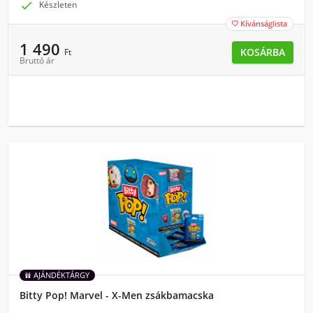

Készleten
Kívánságlista

1 490
KOSÁRBA
Ft
Bruttó ár
AJÁNDÉKTÁRGY
Bitty Pop! Marvel - X-Men zsákbamacska