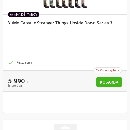
AJÁNDÉKTÁRGY
YuMe Capsule Stranger Things Upside Down Series 3

Készleten
Kívánságlista

5 990
KOSÁRBA
Ft
Bruttó ár