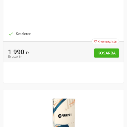

Készleten
Kívánságlista

1 990
KOSÁRBA
Ft
Bruttó ár