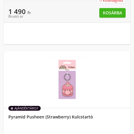
Kívánságlista

1 490
KOSÁRBA
Ft
Bruttó ár
AJÁNDÉKTÁRGY
Pyramid Pusheen (Strawberry) Kulcstartó