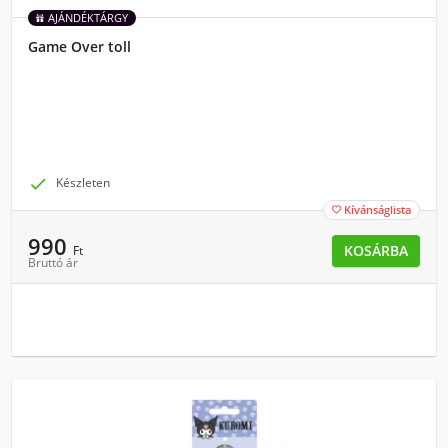
AJÁNDÉKTÁRGY
Game Over toll

Készleten
Kívánságlista

990
KOSÁRBA
Ft
Bruttó ár