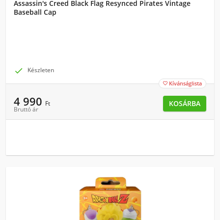
Assassin's Creed Black Flag Resynced Pirates Vintage
Baseball Cap

Készleten
Kívánságlista

4 990
KOSÁRBA
Ft
Bruttó ár