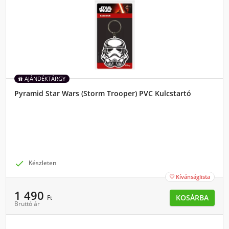
AJÁNDÉKTÁRGY
Pyramid Star Wars (Storm Trooper) PVC Kulcstartó

Készleten
Kívánságlista

1 490
KOSÁRBA
Ft
Bruttó ár