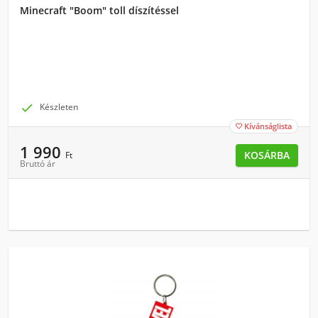
Minecraft "Boom" toll díszítéssel

Készleten
Kívánságlista

1 990
KOSÁRBA
Ft
Bruttó ár