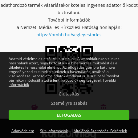
adathordozó termék vásárlásakor köteles ingyenes adattörlő kódot
biztosítani.
További információk
a Nemzeti Média- és Hírközlési Hatóság honlapján:
https://nmhh.hu/veglegestorles
Adataid védelme az első! Mi is sütizünk! A weboldalunkon sütiket
használunk azért, hogy biztosítsuk a hibamentes működést és a
tökéletes felhasználói élményt. Az elfogadás gombra kattintva
engedélyezed ezeknek a sütiknek a használatát, továbbá a
viselkedéssel kapcsolatos adatok átadását is. A süti beállításokat
bármikor módosíthatod a lenti kapcsolók segítségével.
További
információk
Elutasítás
Személyre szabás


Bankmentes részletfizetés
OTP Online Áruhitel
ELFOGADÁS
Adatvédelem
Süti információk
Általános Szerződési Feltételek