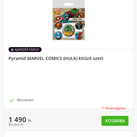
AJÁNDÉKTÁRGY
Pyramid MARVEL COMICS (HULK) kitűző szett

Készleten
Kívánságlista

1 490
KOSÁRBA
Ft
Bruttó ár