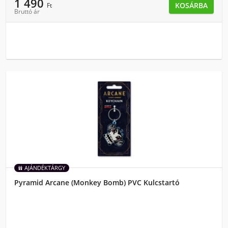
1 490
KOSÁRBA
Ft
Bruttó ár
AJÁNDÉKTÁRGY
Pyramid Arcane (Monkey Bomb) PVC Kulcstartó