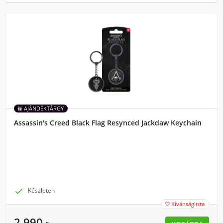
AJÁNDÉKTÁRGY
Assassin's Creed Black Flag Resynced Jackdaw Keychain

Készleten
Kívánságlista

2 990