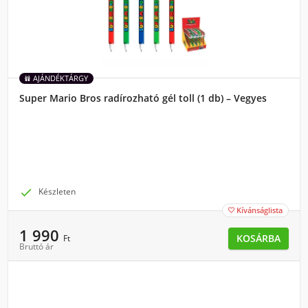
AJÁNDÉKTÁRGY
Super Mario Bros radírozható gél toll (1 db) – Vegyes

Készleten
Kívánságlista

1 990
KOSÁRBA
Ft
Bruttó ár