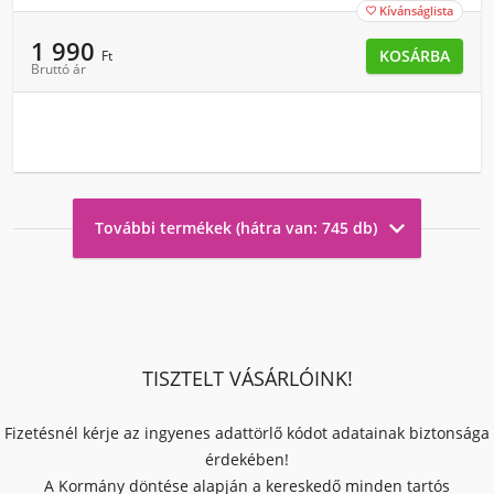
Kívánságlista

1 990
KOSÁRBA
Ft
Bruttó ár

További termékek (hátra van: 745 db)
TISZTELT VÁSÁRLÓINK!
Fizetésnél kérje az ingyenes adattörlő kódot adatainak biztonsága
érdekében!
A Kormány döntése alapján a kereskedő minden tartós