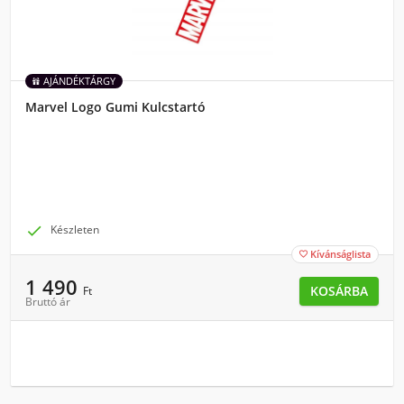
AJÁNDÉKTÁRGY
Marvel Logo Gumi Kulcstartó

Készleten
Kívánságlista

1 490
KOSÁRBA
Ft
Bruttó ár