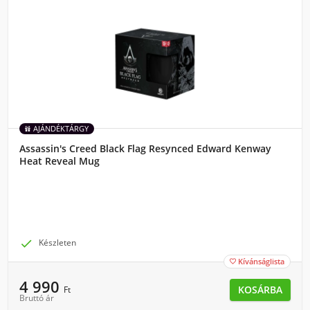
AJÁNDÉKTÁRGY
Assassin's Creed Black Flag Resynced Edward Kenway
Heat Reveal Mug

Készleten
Kívánságlista

4 990
KOSÁRBA
Ft
Bruttó ár