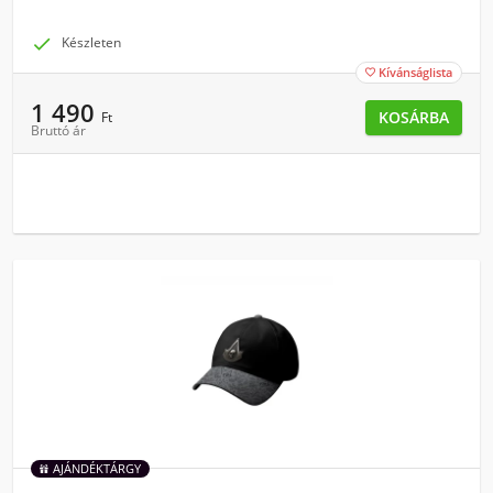

Készleten
Kívánságlista

1 490
KOSÁRBA
Ft
Bruttó ár
AJÁNDÉKTÁRGY