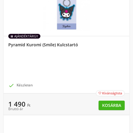
AJÁNDÉKTÁRGY
Pyramid Kuromi (Smile) Kulcstartó

Készleten
Kívánságlista

1 490
KOSÁRBA
Ft
Bruttó ár