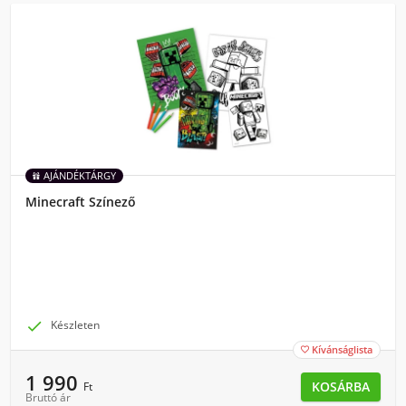
AJÁNDÉKTÁRGY
Minecraft Színező

Készleten
Kívánságlista

1 990
KOSÁRBA
Ft
Bruttó ár