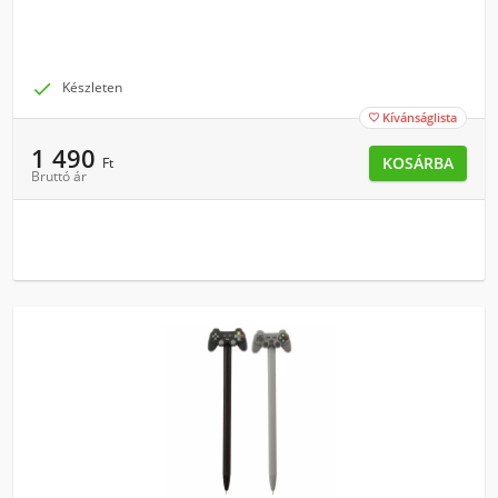

Készleten
Kívánságlista

1 490
KOSÁRBA
Ft
Bruttó ár