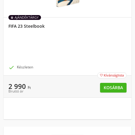
AJÁNDÉKTÁRGY
FIFA 23 Steelbook

Készleten
Kívánságlista

2 990
KOSÁRBA
Ft
Bruttó ár