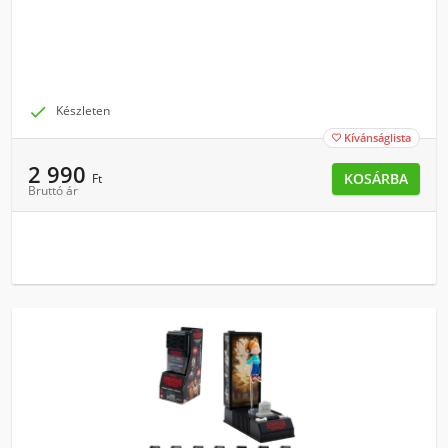

Készleten
Kívánságlista

2 990
KOSÁRBA
Ft
Bruttó ár