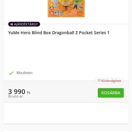
AJÁNDÉKTÁRGY
YuMe Hero Blind Box Dragonball Z Pocket Series 1

Készleten
Kívánságlista

3 990
KOSÁRBA
Ft
Bruttó ár