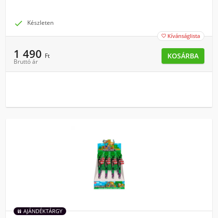

Készleten
Kívánságlista

1 490
KOSÁRBA
Ft
Bruttó ár
AJÁNDÉKTÁRGY