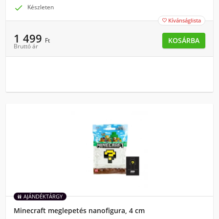

Készleten
Kívánságlista

1 499
KOSÁRBA
Ft
Bruttó ár
AJÁNDÉKTÁRGY
Minecraft meglepetés nanofigura, 4 cm