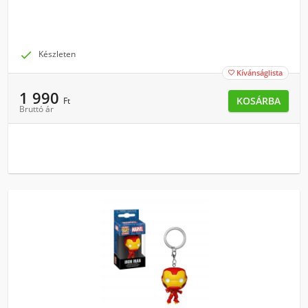

Készleten
Kívánságlista

1 990
KOSÁRBA
Ft
Bruttó ár