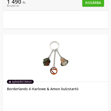
1 490
KOSÁRBA
Ft
Bruttó ár
AJÁNDÉKTÁRGY
Borderlands 4 Harlowe & Amon kulcstartó