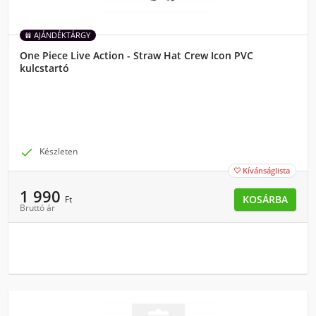
AJÁNDÉKTÁRGY
One Piece Live Action - Straw Hat Crew Icon PVC
kulcstartó

Készleten
Kívánságlista

1 990
KOSÁRBA
Ft
Bruttó ár