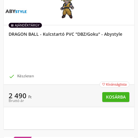
AJÁNDÉKTÁRGY
DRAGON BALL - Kulcstartó PVC "DBZ/Goku" - Abystyle

Készleten
Kívánságlista

2 490
KOSÁRBA
Ft
Bruttó ár