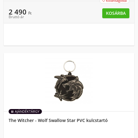
Kívánságlista

2 490
KOSÁRBA
Ft
Bruttó ár
AJÁNDÉKTÁRGY
The Witcher - Wolf Swallow Star PVC kulcstartó