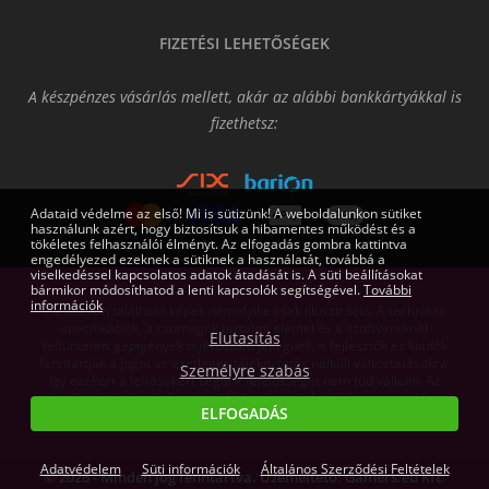
FIZETÉSI LEHETŐSÉGEK
A készpénzes vásárlás mellett, akár az alábbi bankkártyákkal is
fizethetsz:
Adataid védelme az első! Mi is sütizünk! A weboldalunkon sütiket
használunk azért, hogy biztosítsuk a hibamentes működést és a
tökéletes felhasználói élményt. Az elfogadás gombra kattintva
engedélyezed ezeknek a sütiknek a használatát, továbbá a
viselkedéssel kapcsolatos adatok átadását is. A süti beállításokat
bármikor módosíthatod a lenti kapcsolók segítségével.
További
információk
Az oldalon található képek némelyike csak illusztráció. A technikai
specifikációk, a csomagok tartalmi elemei és a szoftvereknél
Elutasítás
feltüntetett gépigények tájékoztató jellegűek, a fejlesztők és kiadók
fenntartják a jogot az esetleges tájékoztatás nélküli változtatásokra,
Személyre szabás
így ezekért a leírásokért cégünk felelősséget nem tud vállalni. Az
árváltoztatás jogát fenntartjuk! Az itt megjelent írásos anyagok a
ELFOGADÁS
Gamers.eu Kft. tulajdonát képezik.
Adatvédelem
Süti információk
Általános Szerződési Feltételek
© 2026 - Minden jog fenntartva. Üzemeltető: Gamers.eu Kft.