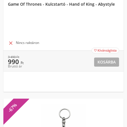
Game Of Thrones - Kulcstartó - Hand of King - Abystyle

Nincs raktáron
Kívánságlista

3 490
Ft
990
KOSÁRBA
Ft
Bruttó ár
-67%