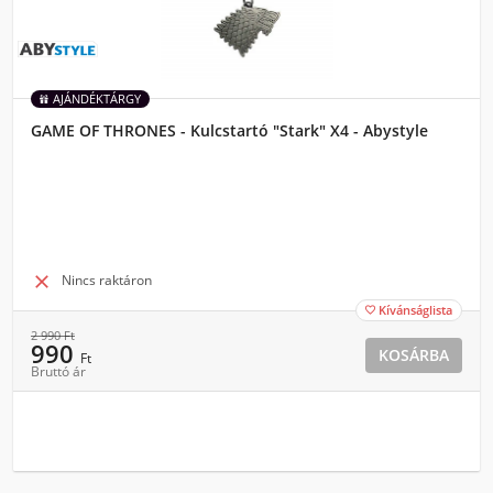
AJÁNDÉKTÁRGY
GAME OF THRONES - Kulcstartó "Stark" X4 - Abystyle

Nincs raktáron
Kívánságlista

2 990
Ft
990
KOSÁRBA
Ft
Bruttó ár