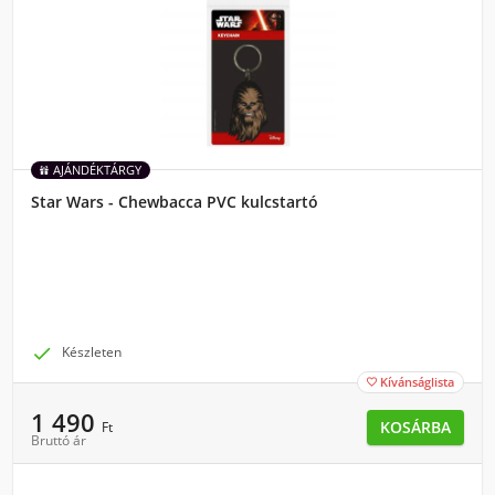
AJÁNDÉKTÁRGY
Star Wars - Chewbacca PVC kulcstartó

Készleten
Kívánságlista

1 490
KOSÁRBA
Ft
Bruttó ár