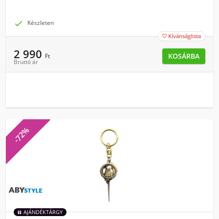

Készleten
Kívánságlista

2 990
KOSÁRBA
Ft
Bruttó ár
-72%
AJÁNDÉKTÁRGY