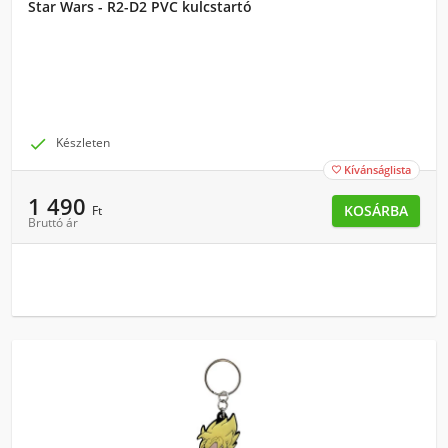
Star Wars - R2-D2 PVC kulcstartó

Készleten
Kívánságlista

1 490
KOSÁRBA
Ft
Bruttó ár