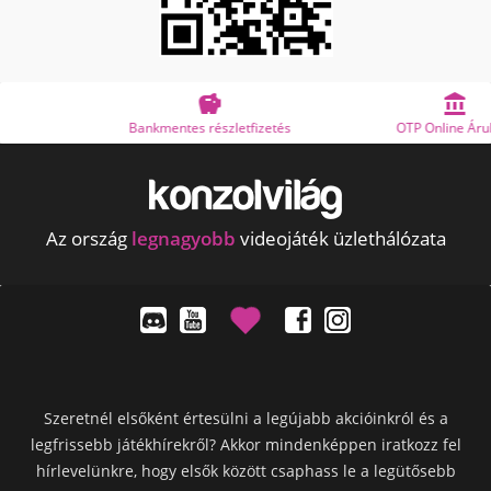


Bankmentes részletfizetés
OTP Online Áruhitel
Az ország
legnagyobb
videojáték üzlethálózata
Szeretnél elsőként értesülni a legújabb akcióinkról és a
legfrissebb játékhírekről? Akkor mindenképpen iratkozz fel
hírlevelünkre, hogy elsők között csaphass le a legütősebb