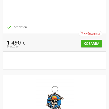

Készleten
Kívánságlista

1 490
KOSÁRBA
Ft
Bruttó ár