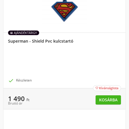
AJÁNDÉKTÁRGY
Superman - Shield Pvc kulcstartó

Készleten
Kívánságlista

1 490
KOSÁRBA
Ft
Bruttó ár