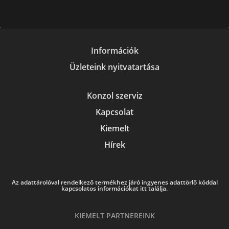
Információk
Üzleteink nyitvatartása
Konzol szerviz
Kapcsolat
Kiemelt
Hírek
Az adattárolóval rendelkező termékhez járó ingyenes adattörlő kóddal
kapcsolatos információkat itt találja.
KIEMELT PARTNEREINK