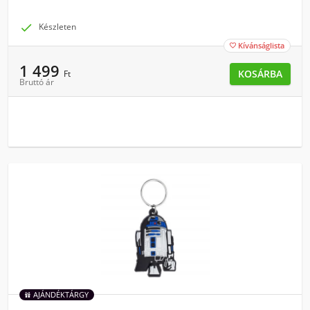

Készleten
Kívánságlista

1 499
KOSÁRBA
Ft
Bruttó ár
AJÁNDÉKTÁRGY