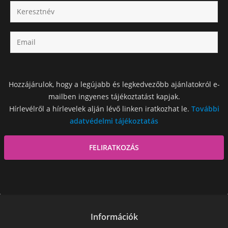
Hozzájárulok, hogy a legújabb és legkedvezőbb ajánlatokról e-
mailben ingyenes tájékoztatást kapjak.
Hírlevélről a hírlevelek alján lévő linken iratkozhat le.
További
adatvédelmi tájékoztatás
Információk