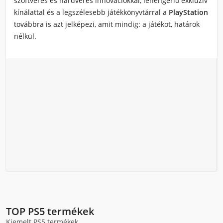
szoftveres és hardveres innovációkkal, lehengerlő exkluzív
kínálattal és a legszélesebb játékkönyvtárral a
PlayStation
továbbra is azt jelképezi, amit mindig: a játékot, határok
nélkül.
TOP PS5 termékek
Kiemelt PS5 termékek