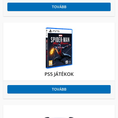
TOVÁBB
PS5 JÁTÉKOK
TOVÁBB