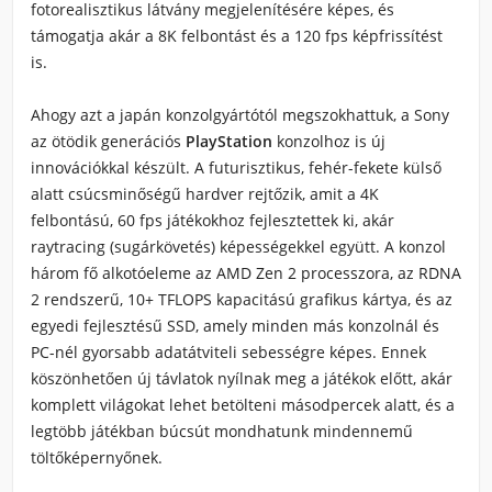
fotorealisztikus látvány megjelenítésére képes, és
támogatja akár a 8K felbontást és a 120 fps képfrissítést
is.
Ahogy azt a japán konzolgyártótól megszokhattuk, a Sony
az ötödik generációs
PlayStation
konzolhoz is új
innovációkkal készült. A futurisztikus, fehér-fekete külső
alatt csúcsminőségű hardver rejtőzik, amit a 4K
felbontású, 60 fps játékokhoz fejlesztettek ki, akár
raytracing (sugárkövetés) képességekkel együtt. A konzol
három fő alkotóeleme az AMD Zen 2 processzora, az RDNA
2 rendszerű, 10+ TFLOPS kapacitású grafikus kártya, és az
egyedi fejlesztésű SSD, amely minden más konzolnál és
PC-nél gyorsabb adatátviteli sebességre képes. Ennek
köszönhetően új távlatok nyílnak meg a játékok előtt, akár
komplett világokat lehet betölteni másodpercek alatt, és a
legtöbb játékban búcsút mondhatunk mindennemű
töltőképernyőnek.