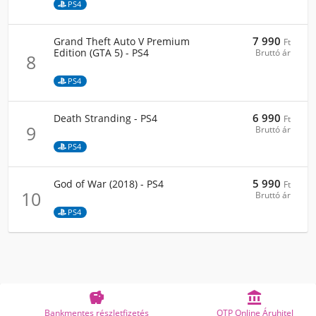
PS4
7 990
Grand Theft Auto V Premium
Ft
Edition (GTA 5) - PS4
Bruttó ár
8
PS4
6 990
Death Stranding - PS4
Ft
9
Bruttó ár
PS4
5 990
God of War (2018) - PS4
Ft
10
Bruttó ár
PS4


Bankmentes részletfizetés
OTP Online Áruhitel