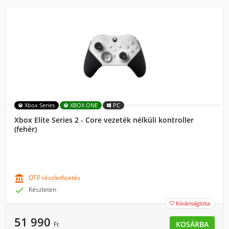
Xbox Series
XBOX ONE
PC
Xbox Elite Series 2 - Core vezeték nélküli kontroller
(fehér)

OTP részletfizetés

Készleten
Kívánságlista

51 990
KOSÁRBA
Ft