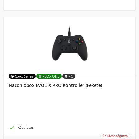
Xbox Series
XBOX ONE
PC
Nacon Xbox EVOL-X PRO Kontroller (Fekete)

Készleten
Kívánságlista
