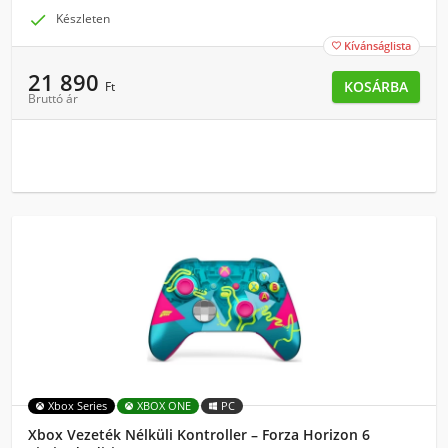

Készleten
Kívánságlista

21 890
KOSÁRBA
Ft
Bruttó ár
Xbox Series
XBOX ONE
PC
Xbox Vezeték Nélküli Kontroller – Forza Horizon 6