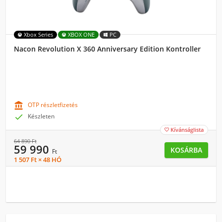
Xbox Series
XBOX ONE
PC
Nacon Revolution X 360 Anniversary Edition Kontroller

OTP részletfizetés

Készleten
Kívánságlista

64 890
Ft
59 990
KOSÁRBA
Ft
1 507 Ft × 48 HÓ