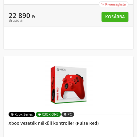
Kívánságlista

22 890
KOSÁRBA
Ft
Bruttó ár
Xbox Series
XBOX ONE
PC
Xbox vezeték nélküli kontroller (Pulse Red)