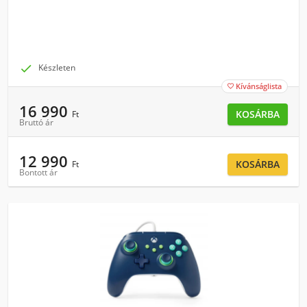

Készleten
Kívánságlista

16 990
KOSÁRBA
Ft
Bruttó ár
12 990
KOSÁRBA
Ft
Bontott ár