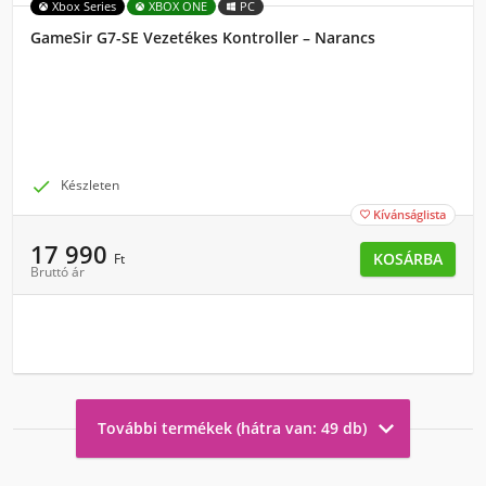
Xbox Series
XBOX ONE
PC
GameSir G7-SE Vezetékes Kontroller – Narancs

Készleten
Kívánságlista

17 990
KOSÁRBA
Ft
Bruttó ár

További termékek (hátra van: 49 db)