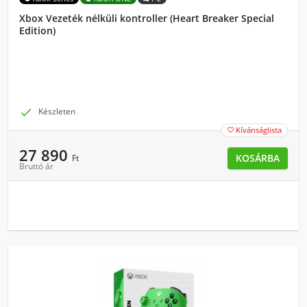
Xbox Vezeték nélküli kontroller (Heart Breaker Special
Edition)

Készleten
Kívánságlista

27 890
KOSÁRBA
Ft
Bruttó ár