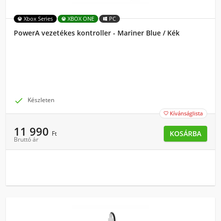
Xbox Series
XBOX ONE
PC
PowerA vezetékes kontroller - Mariner Blue / Kék

Készleten
Kívánságlista

11 990
KOSÁRBA
Ft
Bruttó ár