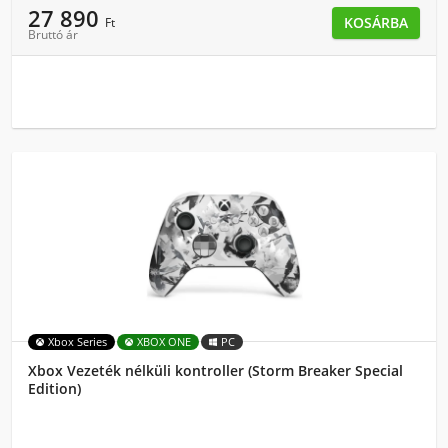
27 890
KOSÁRBA
Ft
Bruttó ár
Xbox Series
XBOX ONE
PC
Xbox Vezeték nélküli kontroller (Storm Breaker Special
Edition)