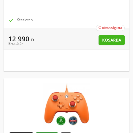

Készleten
Kívánságlista

12 990
KOSÁRBA
Ft
Bruttó ár