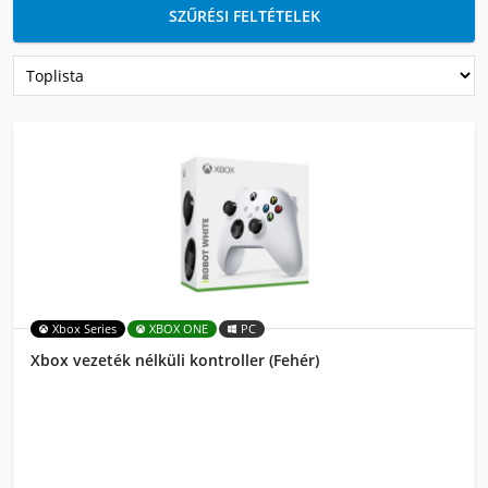
SZŰRÉSI FELTÉTELEK
Xbox Series
XBOX ONE
PC
Xbox vezeték nélküli kontroller (Fehér)