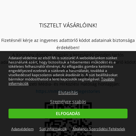
TISZTELT VÁSÁRLÓINK!
Fizetésnél kérje az ingyenes adattörlő kódot adatainak biztonsága
érdekében!
A Kormány döntése alapján a kereskedő minden tartós
Adataid védelme az első! Mi is sütizünk! A weboldalunkon sütiket
adathordozó termék vásárlásakor köteles ingyenes adattörlő kódot
használunk azért, hogy biztosítsuk a hibamentes működést és a
tökéletes felhasználói élményt. Az elfogadás gombra kattintva
biztosítani.
engedélyezed ezeknek a sütiknek a használatát, továbbá a
viselkedéssel kapcsolatos adatok átadását is. A süti beállításokat
További információk
bármikor módosíthatod a lenti kapcsolók segítségével.
További
információk
a Nemzeti Média- és Hírközlési Hatóság honlapján:
https://nmhh.hu/veglegestorles
Elutasítás
Személyre szabás
ELFOGADÁS
Adatvédelem
Süti információk
Általános Szerződési Feltételek