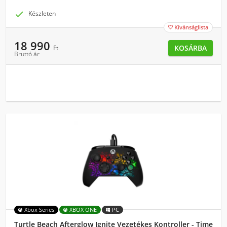

Készleten
Kívánságlista

18 990
KOSÁRBA
Ft
Bruttó ár
Xbox Series
XBOX ONE
PC
Turtle Beach Afterglow Ignite Vezetékes Kontroller - Time