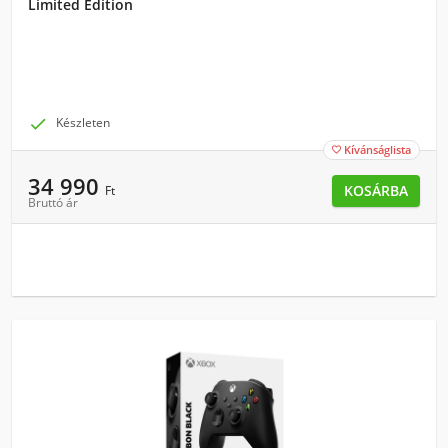
Limited Edition

Készleten
Kívánságlista

34 990
KOSÁRBA
Ft
Bruttó ár