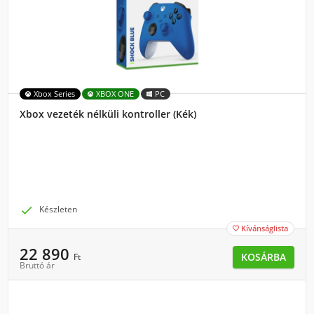
Xbox Series
XBOX ONE
PC
Xbox vezeték nélküli kontroller (Kék)

Készleten
Kívánságlista

22 890
KOSÁRBA
Ft
Bruttó ár