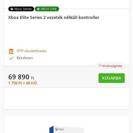
Xbox Series
XBOX ONE
Xbox Elite Series 2 vezeték nélküli kontroller

OTP részletfizetés

Készleten
Kívánságlista

69 890
KOSÁRBA
Ft
1 756 Ft × 48 HÓ