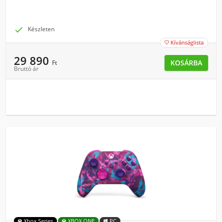

Készleten
Kívánságlista

29 890
KOSÁRBA
Ft
Bruttó ár
Xbox Series
XBOX ONE
PC