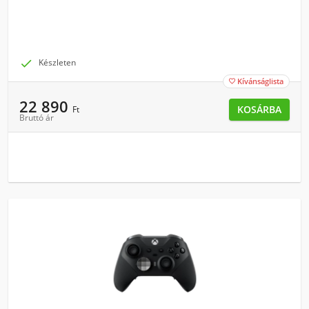

Készleten
Kívánságlista

22 890
KOSÁRBA
Ft
Bruttó ár