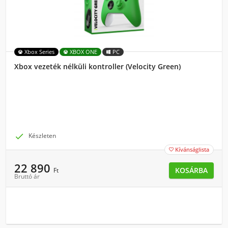
Xbox Series
XBOX ONE
PC
Xbox vezeték nélküli kontroller (Velocity Green)

Készleten
Kívánságlista

22 890
KOSÁRBA
Ft
Bruttó ár