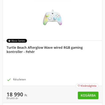
Xbox Series
Turtle Beach Afterglow Wave wired RGB gaming
kontroller - Fehér

Készleten
Kívánságlista

18 990
KOSÁRBA
Ft
Bruttó ár