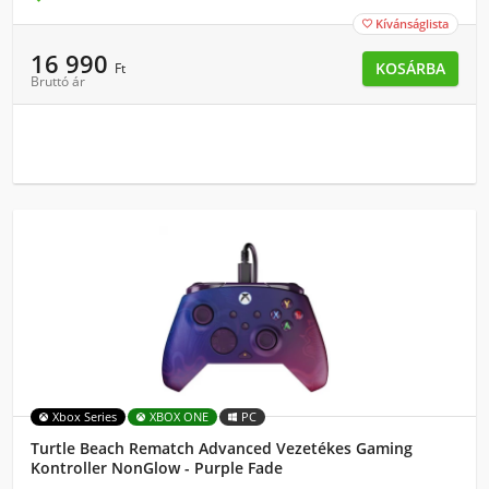
Kívánságlista

16 990
KOSÁRBA
Ft
Bruttó ár
Xbox Series
XBOX ONE
PC
Turtle Beach Rematch Advanced Vezetékes Gaming
Kontroller NonGlow - Purple Fade