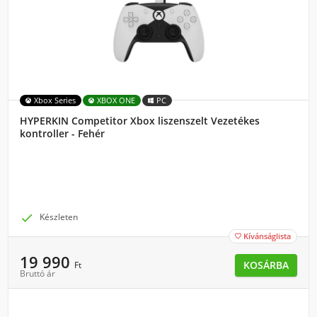
Xbox Series
XBOX ONE
PC
HYPERKIN Competitor Xbox liszenszelt Vezetékes
kontroller - Fehér

Készleten
Kívánságlista

19 990
KOSÁRBA
Ft
Bruttó ár