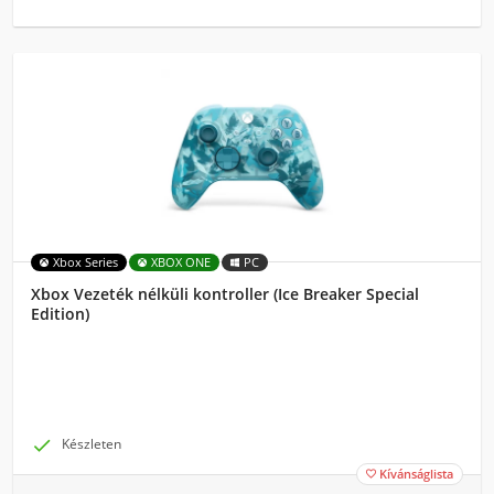
Xbox Series
XBOX ONE
PC
Xbox Vezeték nélküli kontroller (Ice Breaker Special
Edition)

Készleten
Kívánságlista
