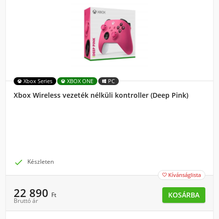
Xbox Series
XBOX ONE
PC
Xbox Wireless vezeték nélküli kontroller (Deep Pink)

Készleten
Kívánságlista

22 890
KOSÁRBA
Ft
Bruttó ár