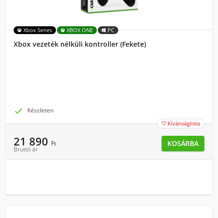
Xbox Series
XBOX ONE
PC
Xbox vezeték nélküli kontroller (Fekete)

Készleten
Kívánságlista

21 890
KOSÁRBA
Ft
Bruttó ár