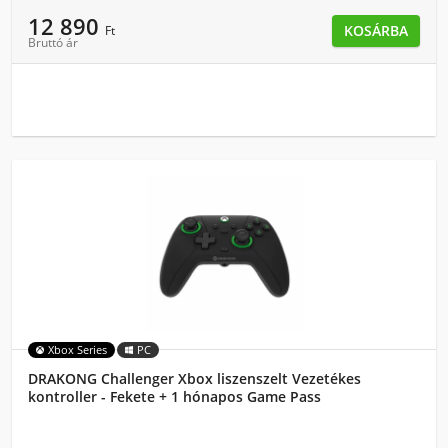
12 890
KOSÁRBA
Ft
Bruttó ár
Xbox Series
PC
DRAKONG Challenger Xbox liszenszelt Vezetékes
kontroller - Fekete + 1 hónapos Game Pass