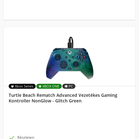
Xbox Series
XBOX ONE
PC
Turtle Beach Rematch Advanced Vezetékes Gaming
Kontroller NonGlow - Glitch Green

Készleten