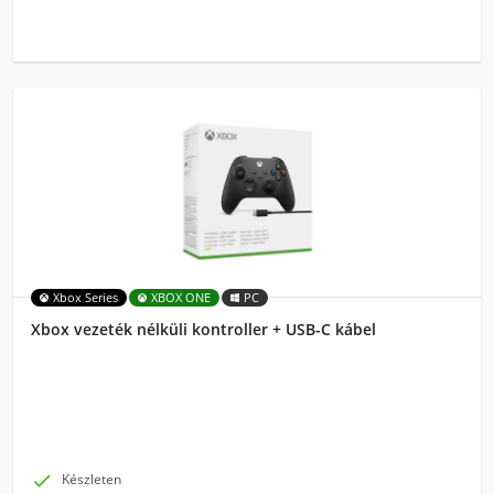
Xbox Series
XBOX ONE
PC
Xbox vezeték nélküli kontroller + USB-C kábel

Készleten