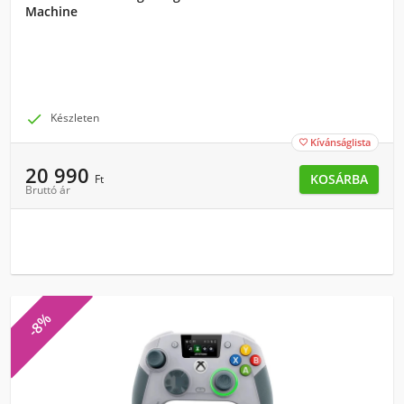
Machine

Készleten
Kívánságlista

20 990
KOSÁRBA
Ft
Bruttó ár
-8%