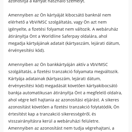
azonosítja a kártyát használó személyt.
Amennyiben az Ön kártyáját kibocsátó banknál nem
elérhető a VbV/MSC szolgáltatás, vagy Ön azt nem
igényelte, a fizetési folyamat nem változik. A webáruház
átirányítja Önt a Worldline Saferpay oldalára, ahol
megadja kártyájának adatait (kártyaszám, lejárati dátum,
érvényesítési kód).
Amennyiben az Ön bankkártyáján aktív a VbV/MSC
szolgáltatás, a fizetési tranzakció folyamata megváltozik.
Kártyája adatainak (kártyaszám, lejárati dátum,
érvényesítési kód) megadását követően kártyakibocsátó
bankja automatikusan átirányítja Önt a megfelelő oldalra,
ahol végre kell hajtania az azonosítási eljárást. A sikeres
azonosítást követően a fizetési tranzakció folytatódik, Ön
értesítést kap a tranzakció sikerességéről, és
visszairányításra kerül a webáruházi felületre.
Amennyiben az azonosítást nem tudja végrehajtani, a