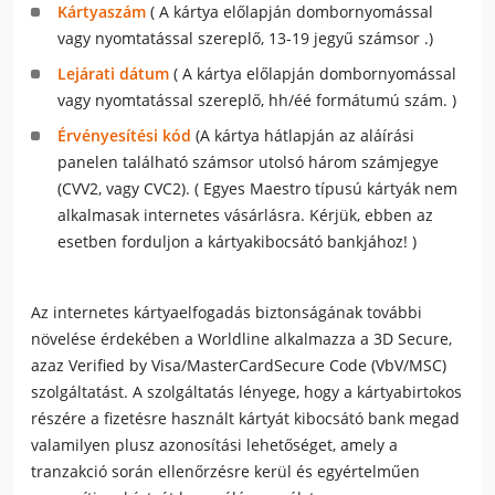
Kártyaszám
( A kártya előlapján dombornyomással
vagy nyomtatással szereplő, 13-19 jegyű számsor .)
Lejárati dátum
( A kártya előlapján dombornyomással
vagy nyomtatással szereplő, hh/éé formátumú szám. )
Érvényesítési kód
(A kártya hátlapján az aláírási
panelen található számsor utolsó három számjegye
(CVV2, vagy CVC2). ( Egyes Maestro típusú kártyák nem
alkalmasak internetes vásárlásra. Kérjük, ebben az
esetben forduljon a kártyakibocsátó bankjához! )
Az internetes kártyaelfogadás biztonságának további
növelése érdekében a Worldline alkalmazza a 3D Secure,
azaz Verified by Visa/MasterCardSecure Code (VbV/MSC)
szolgáltatást. A szolgáltatás lényege, hogy a kártyabirtokos
részére a fizetésre használt kártyát kibocsátó bank megad
valamilyen plusz azonosítási lehetőséget, amely a
tranzakció során ellenőrzésre kerül és egyértelműen