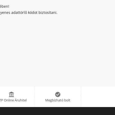
kében!
enes adattörlő kódot biztosítani.


P Online Áruhitel
Megbízható bolt