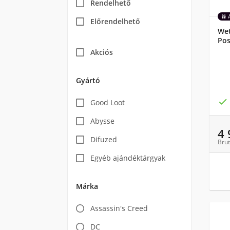
Rendelhető
Előrendelhető
Wet
Pos
Akciós
Gyártó

Good Loot
Abysse
4
Difuzed
Brut
Egyéb ajándéktárgyak
Márka
Assassin's Creed
DC