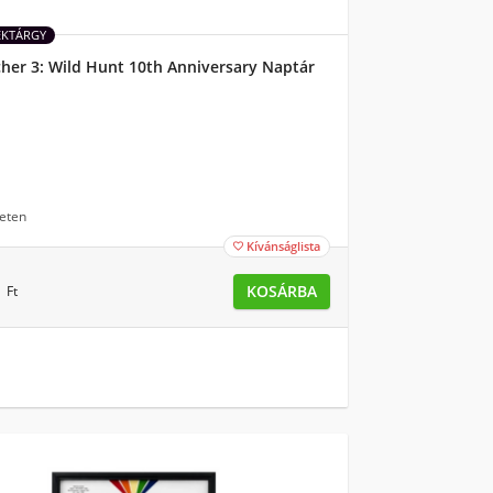
ÉKTÁRGY
her 3: Wild Hunt 10th Anniversary Naptár
eten
Kívánságlista

0
KOSÁRBA
Ft