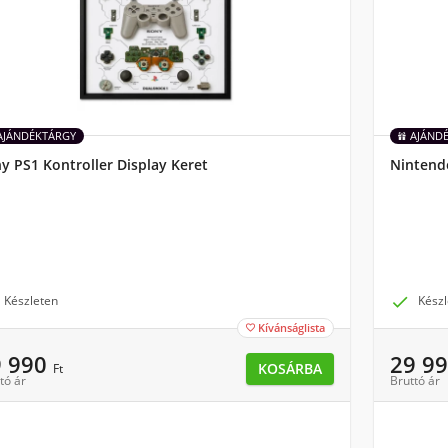
AJÁNDÉKTÁRGY
AJÁND
y PS1 Kontroller Display Keret
Nintendo
Készleten

Készl
Kívánságlista

9 990
29 9
KOSÁRBA
Ft
tó ár
Bruttó ár