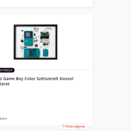
ÉKTÁRGY
o Game Boy Color Szétszerelt Konzol
Keret
eten
Kívánságlista
