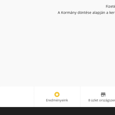
Fizet
A Kormány döntése alapján a kere


Eredményeink
8 üzlet országsze