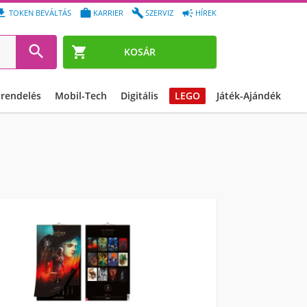




TOKEN BEVÁLTÁS
KARRIER
SZERVIZ
HÍREK


KOSÁR
őrendelés
Mobil-Tech
Digitális
LEGO
Játék-Ajándék