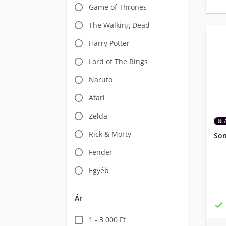
Game of Thrones
The Walking Dead
Harry Potter
Lord of The Rings
Naruto
Atari
Zelda
Rick & Morty
Son
Fender
Egyéb
Ár

1 - 3 000 Ft