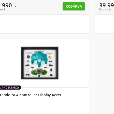
9 990
39 9
KOSÁRBA
Ft
tó ár
Bruttó ár
AJÁNDÉKTÁRGY
tendo N64 Kontroller Display Keret