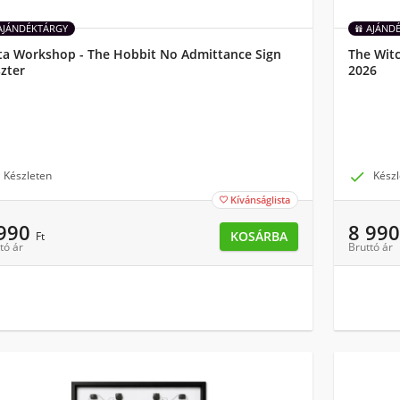
AJÁNDÉKTÁRGY
AJÁND
a Workshop - The Hobbit No Admittance Sign
The Witc
zter
2026
Készleten

Készl
Kívánságlista

 990
8 99
KOSÁRBA
Ft
tó ár
Bruttó ár