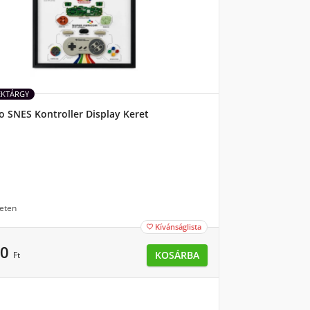
ÉKTÁRGY
 SNES Kontroller Display Keret
eten
Kívánságlista

90
KOSÁRBA
Ft