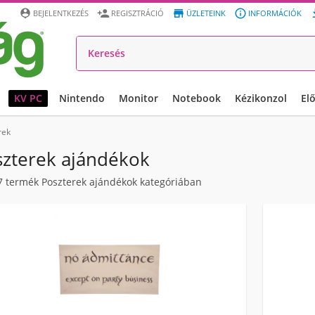




BEJELENTKEZÉS
REGISZTRÁCIÓ
ÜZLETEINK
INFORMÁCIÓK
KV PC
Nintendo
Monitor
Notebook
Kézikonzol
El
rek
zterek ajándékok
7
termék Poszterek ajándékok kategóriában