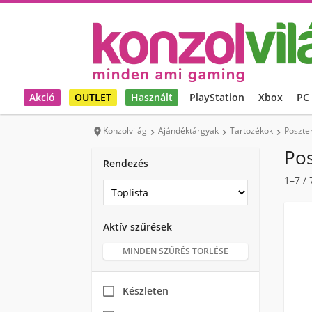
Akció
OUTLET
Használt
PlayStation
Xbox
PC
Konzolvilág
Ajándéktárgyak
Tartozékok
Poszte




Pos
Rendezés
1–7
/
Aktív szűrések
MINDEN SZŰRÉS TÖRLÉSE
Készleten