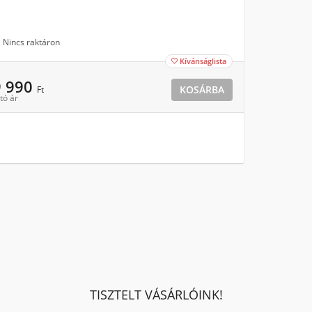
Nincs raktáron
Kívánságlista

9 990
KOSÁRBA
Ft
tó ár
TISZTELT VÁSÁRLÓINK!