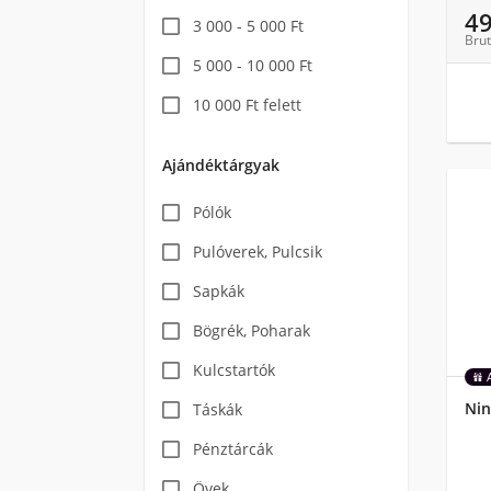
4
3 000 - 5 000 Ft
Brut
5 000 - 10 000 Ft
10 000 Ft felett
Ajándéktárgyak
Pólók
Pulóverek, Pulcsik
Sapkák
Bögrék, Poharak
Kulcstartók
Nin
Táskák
Pénztárcák
Övek