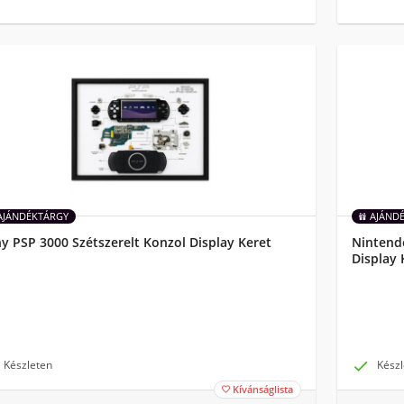
AJÁNDÉKTÁRGY
AJÁND
y PSP 3000 Szétszerelt Konzol Display Keret
Nintend
Display 
Készleten

Készl
Kívánságlista
