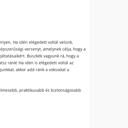
yen. Ha idén elégedett voltál velünk,
pszerűségi versenyt, amelynek célja, hogy a
ltatásaikért. Büszkék vagyunk rá, hogy a
sz ránk! Ha idén is elégedett voltál az
unkkal, akkor add ránk a voksodat a
yelmesebb, praktikusabb és biztonságosabb