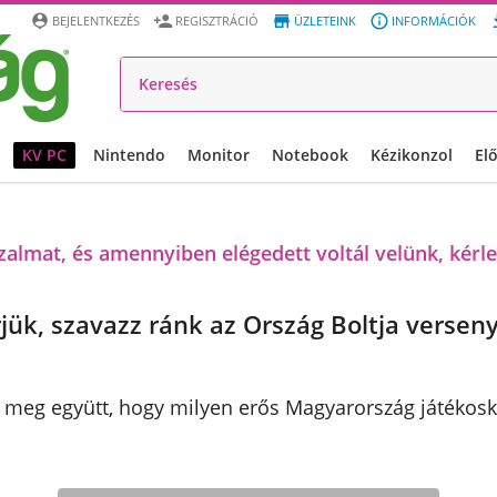




BEJELENTKEZÉS
REGISZTRÁCIÓ
ÜZLETEINK
INFORMÁCIÓK
KV PC
Nintendo
Monitor
Notebook
Kézikonzol
El
almat, és amennyiben elégedett voltál velünk, kérle
jük, szavazz ránk az Ország Boltja versen
meg együtt, hogy milyen erős Magyarország játékos