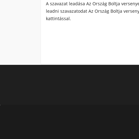
A szavazat leadása Az Ország Boltja verseny
leadni szavazatodat Az Ország Boltja versen
kattintással.