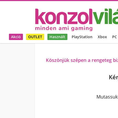
Akció
OUTLET
Használt
PlayStation
Xbox
PC
Köszönjük szépen a rengeteg biz
Kér
Mutassuk 