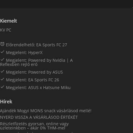
Kiemelt
KV PC

Előrendelhető: EA Sports FC 27

Megjelent: HyperX

Megjelent: Powered by Nvidia | A
Reflexben rejlő erő

Megjelent: Powered by ASUS

Megjelent: EA Sports FC 26

Megjelent: ASUS x Hatsune Miku
Hírek
Ajándék Mogyi MONS snack vásárlásod mellé!
NYERD VISSZA A VÁSÁRLÁSOD ÉRTÉKÉT
Részletfizetés gyorsan, online vagy
üzleteinkben – akár 0% THM-mel