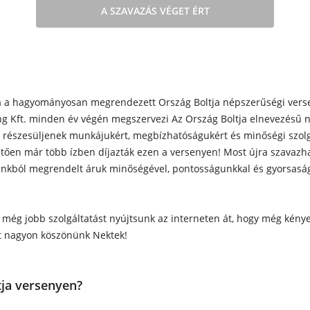
A SZAVAZÁS VÉGET ÉRT
 a hagyományosan megrendezett Ország Boltja népszerűségi versen
g Kft. minden év végén megszervezi Az Ország Boltja elnevezésű né
részesüljenek munkájukért, megbízhatóságukért és minőségi szolgá
tően már több ízben díjazták ezen a versenyen! Most újra szavazhat
punkból megrendelt áruk minőségével, pontosságunkkal és gyorsaság
 még jobb szolgáltatást nyújtsunk az interneten át, hogy még kén
ot nagyon köszönünk Nektek!
tja versenyen?