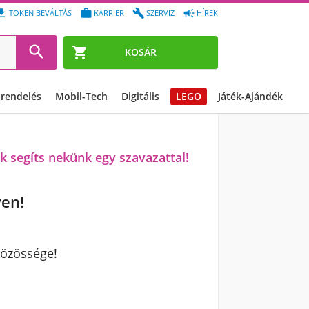




TOKEN BEVÁLTÁS
KARRIER
SZERVIZ
HÍREK


KOSÁR
őrendelés
Mobil-Tech
Digitális
LEGO
Játék-Ajándék
k segíts nekünk egy szavazattal!
yen!
közössége!