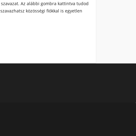
 szavazat. Az alábbi gombra kattintva tudod
zavazhatsz közösségi fiókkal is egyetlen