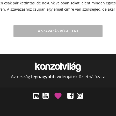
en csak pár kattintás, de nekünk valóban sokat jelent minden egyes
yen. A szavazáshoz csupán egy email címre van szükséged, de akár s
A SZAVAZÁS VÉGET ÉRT
Az ország
legnagyobb
videojáték üzlethálózata