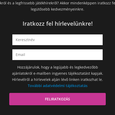
król és a legfrissebb játékhírekről? Akkor mindenképpen iratkozz fe
legütősebb kedvezményeinkre.
Iratkozz fel hírlevelünkre!
Hozzájárulok, hogy a legújabb és legkedvezőbb
ajánlatokról e-mailben ingyenes tájékoztatást kapjak.
Hírlevélről a hírlevelek alján lévő linken iratkozhat le.
További adatvédelmi tájékoztatás