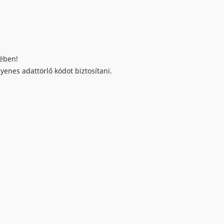
kében!
enes adattörlő kódot biztosítani.