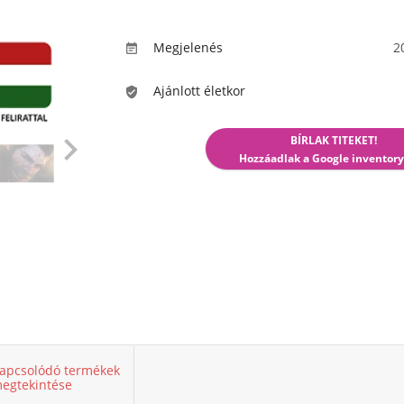
Megjelenés
2

Ajánlott életkor


BÍRLAK TITEKET!
Hozzáadlak a Google inventory
apcsolódó termékek
egtekintése