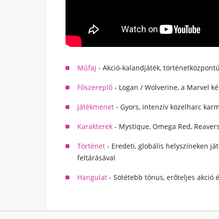
Műfaj
- Akció-kalandjáték, történetközpont
Főszereplő
- Logan / Wolverine, a Marvel k
Játékmenet
- Gyors, intenzív közelharc karm
Karakterek
- Mystique, Omega Red, Reavers 
Történet
- Eredeti, globális helyszíneken já
feltárásával
Hangulat
- Sötétebb tónus, erőteljes akció 