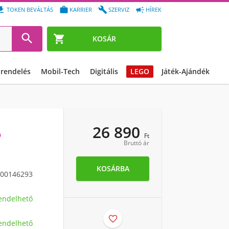




TOKEN BEVÁLTÁS
KARRIER
SZERVIZ
HÍREK


KOSÁR
őrendelés
Mobil-Tech
Digitális
LEGO
Játék-Ajándék
26 890
5
Ft
Bruttó ár
KOSÁRBA
00146293
endelhető

endelhető