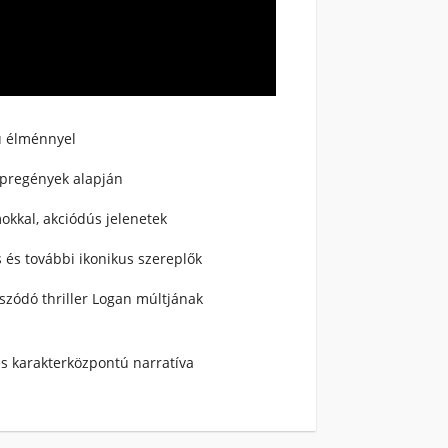
ú élménnyel
épregények alapján
okkal, akciódús jelenetek
és további ikonikus szereplők
tszódó thriller Logan múltjának
és karakterközpontú narratíva