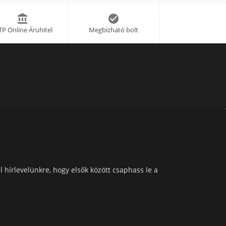


P Online Áruhitel
Megbízható bolt
l hírlevelünkre, hogy elsők között csaphass le a