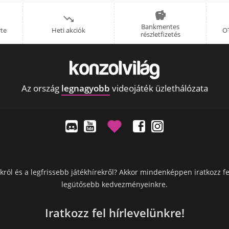


Bankmentes
rte
Heti akciók
OT
részletfizetés
Az ország
legnagyobb
videojáték üzlethálózata
król és a legfrissebb játékhírekről? Akkor mindenképpen iratkozz fe
legütősebb kedvezményeinkre.
Iratkozz fel hírlevelünkre!