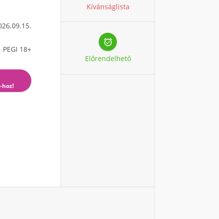
Kívánságlista
026.09.15.

PEGI 18+
Előrendelhető
-hoz!