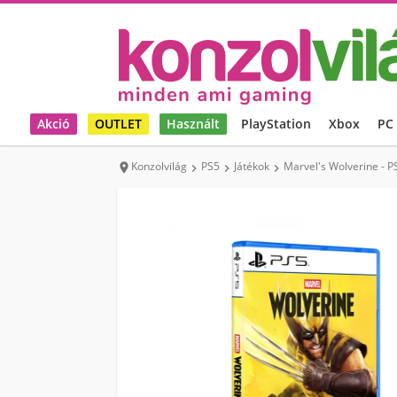
Akció
OUTLET
Használt
PlayStation
Xbox
PC
Konzolvilág
PS5
Játékok
Marvel's Wolverine - P



