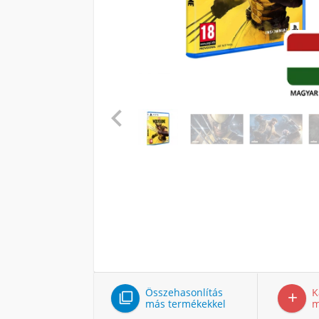

Összehasonlítás
K


más termékekkel
m