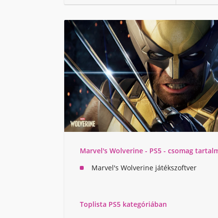
Marvel's Wolverine - PS5 - csomag tartal
Marvel's Wolverine játékszoftver
Toplista PS5 kategóriában