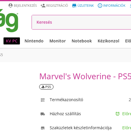




BEJELENTKEZÉS
REGISZTRÁCIÓ
ÜZLETEINK
INFORMÁCIÓK
KV PC
Nintendo
Monitor
Notebook
Kézikonzol
El
S5
Marvel's Wolverine - PS
PS5
Termékazonosító
2

Házhoz szállítás
Előr


Szaküzletek készletinformációja
Előr
