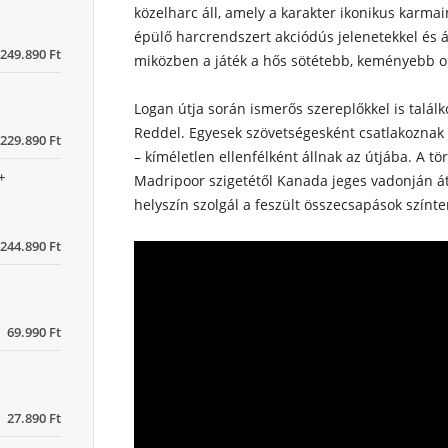
közelharc áll, amely a karakter ikonikus karmai
épülő harcrendszert akciódús jelenetekkel és á
249.890 Ft
miközben a játék a hős sötétebb, keményebb ol
Logan útja során ismerős szereplőkkel is talál
Reddel. Egyesek szövetségesként csatlakoznak 
229.890 Ft
– kíméletlen ellenfélként állnak az útjába. A tör
+
Madripoor szigetétől Kanada jeges vadonján át
helyszín szolgál a feszült összecsapások színte
244.890 Ft
69.990 Ft
27.890 Ft