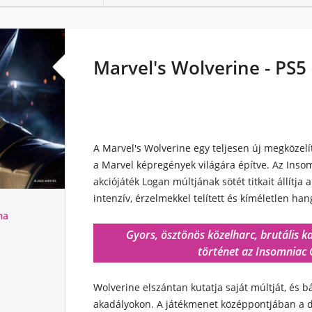
Marvel's Wolverine - PS5 
A
Marvel's Wolverine
egy teljesen új megközelí
a Marvel képregények világára építve. Az Inso
akciójáték Logan múltjának sötét titkait állítj
intenzív, érzelmekkel telített és kíméletlen han
ma
Gyors, ösztönös közelharc, brutális 
történet az Insomniac 
Wolverine elszántan kutatja saját múltját, és 
akadályokon. A játékmenet középpontjában a d