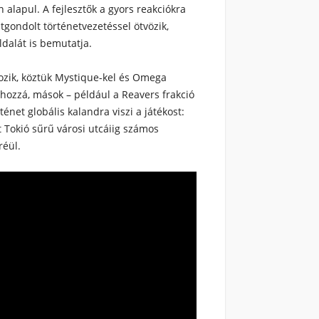
n alapul. A fejlesztők a gyors reakciókra
tgondolt történetvezetéssel ötvözik,
dalát is bemutatja.
kozik, köztük Mystique-kel és Omega
hozzá, mások – például a Reavers frakció
ténet globális kalandra viszi a játékost:
 Tokió sűrű városi utcáiig számos
réül.