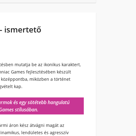
- ismertető
tésben mutatja be az ikonikus karaktert,
mniac Games fejlesztésében készült
a a középpontba, miközben a történet
gvételt kap.
karmok és egy sötétebb hangulatú
Games stílusában.
bármi áron kész átvágni magát az
inamikus, lendületes és agresszív