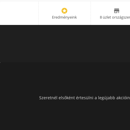


Eredményeink
8 üzlet országsze
Szeretnél elsőként értesülni a legújabb akcióin