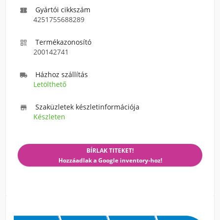
Gyártói cikkszám

4251755688289
Termékazonosító

200142741
Házhoz szállítás

Letölthető
Szaküzletek készletinformációja

Készleten
BÍRLAK TITEKET!
Hozzáadlak a Google inventory-hoz!