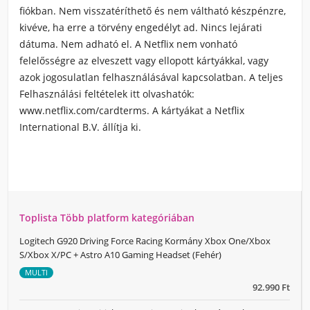
fiókban. Nem visszatéríthető és nem váltható készpénzre,
kivéve, ha erre a törvény engedélyt ad. Nincs lejárati
dátuma. Nem adható el. A Netflix nem vonható
felelősségre az elveszett vagy ellopott kártyákkal, vagy
azok jogosulatlan felhasználásával kapcsolatban. A teljes
Felhasználási feltételek itt olvashatók:
www.netflix.com/cardterms. A kártyákat a Netflix
International B.V. állítja ki.
Toplista Több platform kategóriában
Logitech G920 Driving Force Racing Kormány Xbox One/Xbox
S/Xbox X/PC + Astro A10 Gaming Headset (Fehér)
MULTI
92.990 Ft