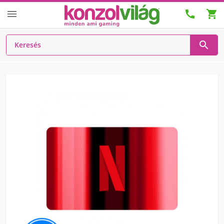



