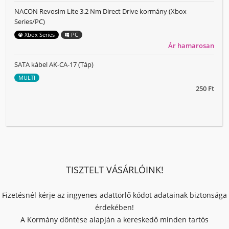
NACON Revosim Lite 3.2 Nm Direct Drive kormány (Xbox
Series/PC)
Xbox Series
PC
Ár hamarosan
SATA kábel AK-CA-17 (Táp)
MULTI
250 Ft
TISZTELT VÁSÁRLÓINK!
Fizetésnél kérje az ingyenes adattörlő kódot adatainak biztonsága
érdekében!
A Kormány döntése alapján a kereskedő minden tartós