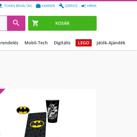




TOKEN BEVÁLTÁS
KARRIER
SZERVIZ
HÍREK


KOSÁR
őrendelés
Mobil-Tech
Digitális
LEGO
Játék-Ajándék