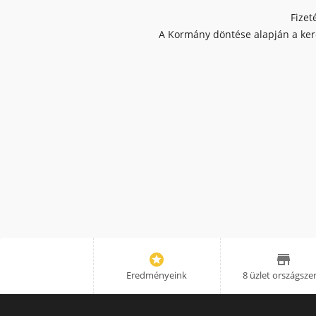
Fizet
A Kormány döntése alapján a kere


Eredményeink
8 üzlet országsze