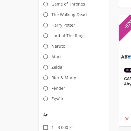
Game of Thrones
The Walking Dead
-6
Harry Potter
Lord of The Rings
Naruto
Atari
Zelda
Rick & Morty
GAM
Aby
Fender
Egyéb
Ár

1 - 3 000 Ft