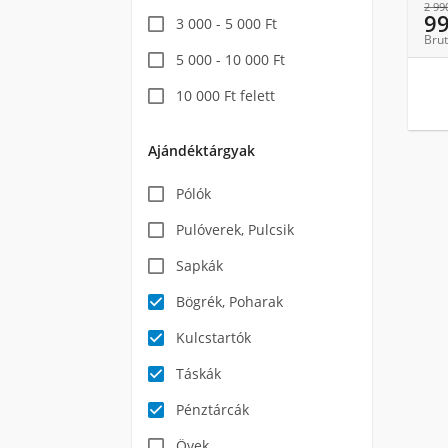
2 99
9
3 000 - 5 000 Ft
Brut
5 000 - 10 000 Ft
10 000 Ft felett
Ajándéktárgyak
Pólók
Pulóverek, Pulcsik
Sapkák
Bögrék, Poharak
Kulcstartók
Táskák
Pénztárcák
Övek