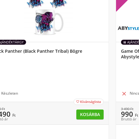
AJÁNDÉKTÁRGY
AJÁND
ck Panther (Black Panther Tribal) Bögre
Game Of 
Abystyl
Készleten

Nincs
Kívánságlista

0
Ft
3 490
Ft
 490
990
KOSÁRBA
Ft
Ft
tó ár
Bruttó ár