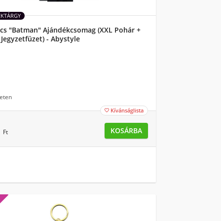
ÉKTÁRGY
cs "Batman" Ajándékcsomag (XXL Pohár +
 Jegyzetfüzet) - Abystyle
eten
Kívánságlista

0
KOSÁRBA
Ft