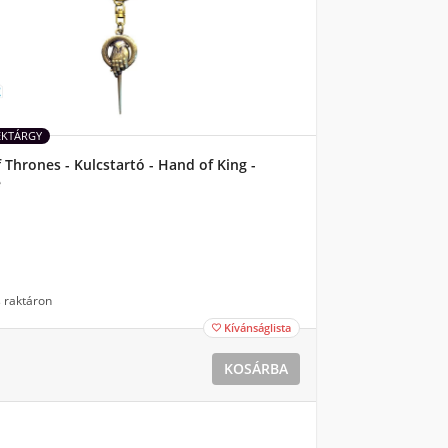
ÉKTÁRGY
Thrones - Kulcstartó - Hand of King -
e
 raktáron
Kívánságlista

KOSÁRBA