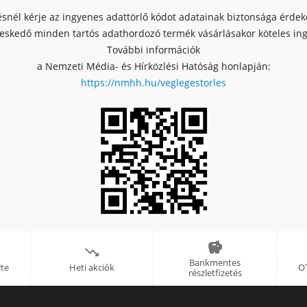
ésnél kérje az ingyenes adattörlő kódot adatainak biztonsága érde
skedő minden tartós adathordozó termék vásárlásakor köteles ingy
További információk
a Nemzeti Média- és Hírközlési Hatóság honlapján:
https://nmhh.hu/veglegestorles


Bankmentes
rte
Heti akciók
OT
részletfizetés