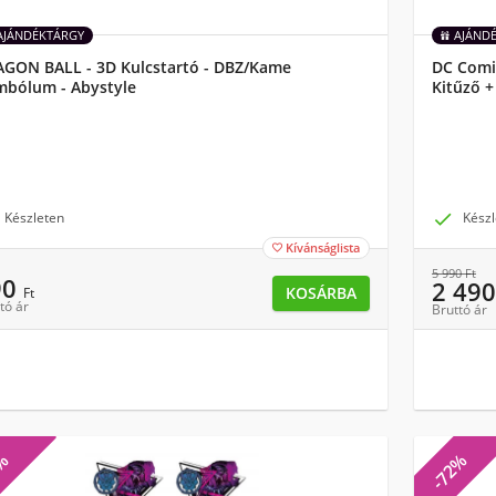
AJÁNDÉKTÁRGY
AJÁND
GON BALL - 3D Kulcstartó - DBZ/Kame
DC Comi
mbólum - Abystyle
Kitűző +
Készleten

Készl
Kívánságlista

5 990
Ft
90
2 49
KOSÁRBA
Ft
tó ár
Bruttó ár
3%
-72%