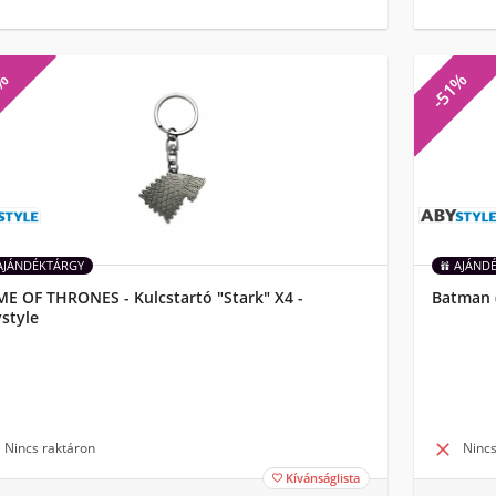
7%
-51%
AJÁNDÉKTÁRGY
AJÁND
E OF THRONES - Kulcstartó "Stark" X4 -
Batman (
style
Nincs raktáron

Nincs
Kívánságlista
