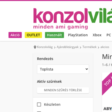
Akció
OUTLET
Használt
PlayStation
Xbox
PC
Konzolvilág
Ajándéktárgyak
Termékek
akcios




Mi
Rendezés
1–6
/
TOP
Aktív szűrések
MINDEN SZŰRÉS TÖRLÉSE
Készleten