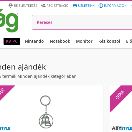




BEJELENTKEZÉS
REGISZTRÁCIÓ
ÜZLETEINK
INFORMÁCIÓK
KV PC
Nintendo
Notebook
Monitor
Kézikonzol
El
nden ajándék
6
termék Minden ajándék kategóriában
 ÁR
-59%