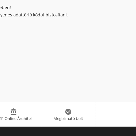
kében!
enes adattörlő kódot biztosítani.


P Online Áruhitel
Megbízható bolt