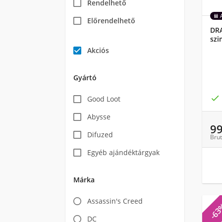
Rendelhető
Előrendelhető
DRA
szi
Akciós
Gyártó

Good Loot
Abysse
9
Difuzed
Brut
Egyéb ajándéktárgyak
Márka
Assassin's Creed
-6
DC