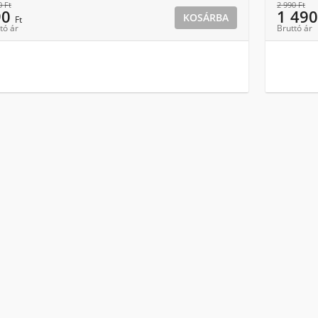
0
Ft
2 990
Ft
90
1 49
KOSÁRBA
Ft
tó ár
Bruttó ár