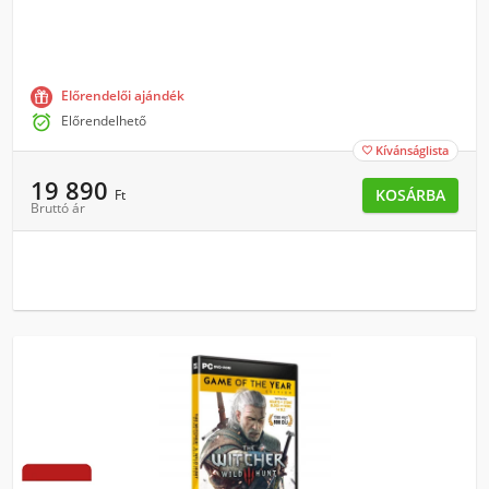
Előrendelői ajándék

Előrendelhető
Kívánságlista

19 890
KOSÁRBA
Ft
Bruttó ár