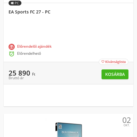
PC
EA Sports FC 27 - PC
Előrendelői ajándék

Előrendelhető
Kívánságlista

25 890
KOSÁRBA
Ft
Bruttó ár
02
OKT.