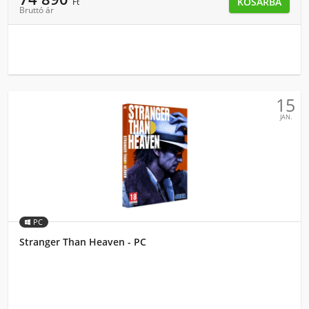
KOSÁRBA
Ft
Bruttó ár
15
JAN.
PC
Stranger Than Heaven - PC