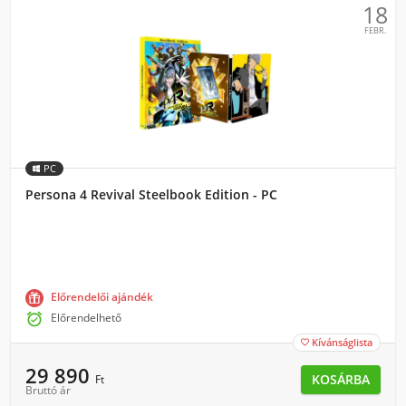
18
FEBR.
PC
Persona 4 Revival Steelbook Edition - PC
Előrendelői ajándék

Előrendelhető
Kívánságlista

29 890
KOSÁRBA
Ft
Bruttó ár