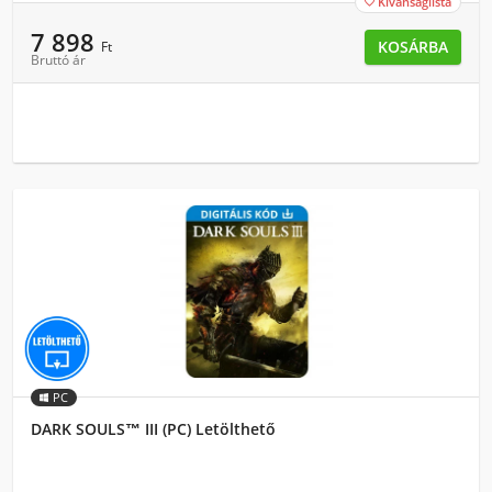
Kívánságlista

7 898
KOSÁRBA
Ft
Bruttó ár
PC
DARK SOULS™ III (PC) Letölthető