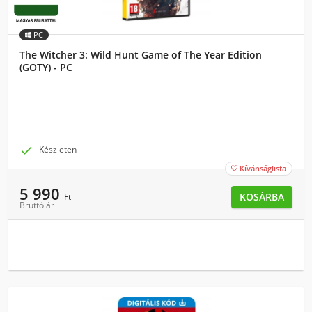
PC
The Witcher 3: Wild Hunt Game of The Year Edition
(GOTY) - PC

Készleten
Kívánságlista

5 990
KOSÁRBA
Ft
Bruttó ár