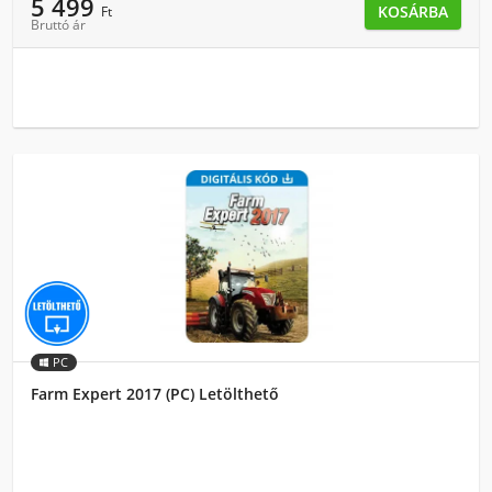
5 499
KOSÁRBA
Ft
Bruttó ár
PC
Farm Expert 2017 (PC) Letölthető