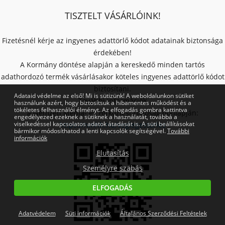
TISZTELT VÁSÁRLÓINK!
Fizetésnél kérje az ingyenes adattörlő kódot adatainak biztonsága
érdekében!
A Kormány döntése alapján a kereskedő minden tartós
adathordozó termék vásárlásakor köteles ingyenes adattörlő kódot
biztosítani.
Adataid védelme az első! Mi is sütizünk! A weboldalunkon sütiket
További információk
használunk azért, hogy biztosítsuk a hibamentes működést és a
tökéletes felhasználói élményt. Az elfogadás gombra kattintva
a Nemzeti Média- és Hírközlési Hatóság honlapján:
engedélyezed ezeknek a sütiknek a használatát, továbbá a
viselkedéssel kapcsolatos adatok átadását is. A süti beállításokat
https://nmhh.hu/veglegestorles
bármikor módosíthatod a lenti kapcsolók segítségével.
További
információk
Elutasítás
Személyre szabás
ELFOGADÁS
Adatvédelem
Süti információk
Általános Szerződési Feltételek