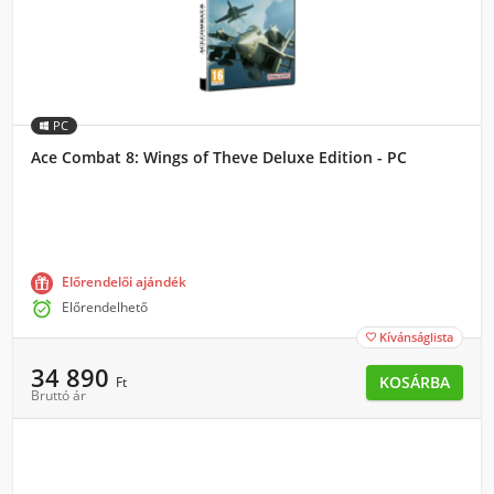
PC
Ace Combat 8: Wings of Theve Deluxe Edition - PC
Előrendelői ajándék

Előrendelhető
Kívánságlista

34 890
KOSÁRBA
Ft
Bruttó ár