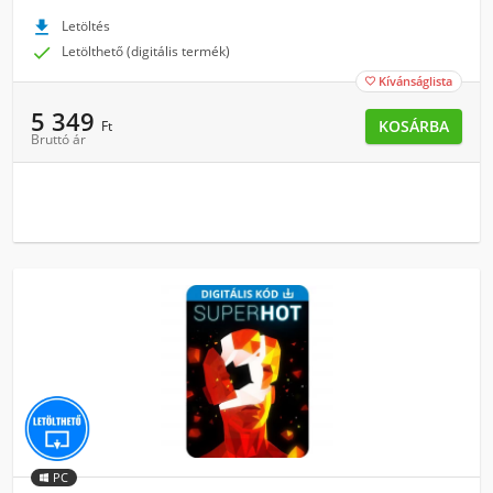

Letöltés

Letölthető (digitális termék)
Kívánságlista

5 349
KOSÁRBA
Ft
Bruttó ár
PC