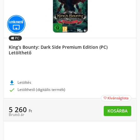
PC
King’s Bounty: Dark Side Premium Edition (PC)
Letölthető

Letöltés

Letölthető (digitális termék)
Kívánságlista

5 260
KOSÁRBA
Ft
Bruttó ár