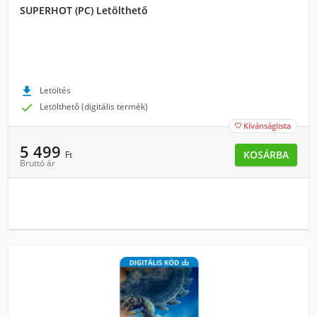
SUPERHOT (PC) Letölthető

Letöltés

Letölthető (digitális termék)
Kívánságlista

5 499
KOSÁRBA
Ft
Bruttó ár