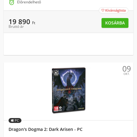

Előrendelhető
Kívánságlista

19 890
KOSÁRBA
Ft
Bruttó ár
09
OKT.
PC
Dragon's Dogma 2: Dark Arisen - PC