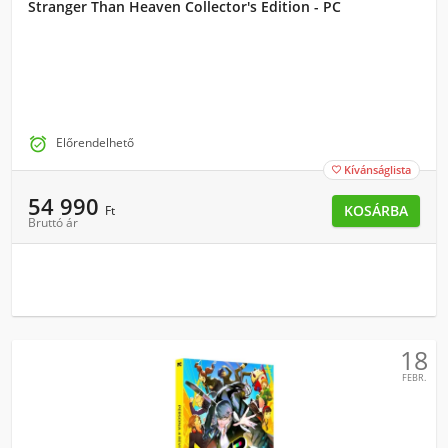
Stranger Than Heaven Collector's Edition - PC

Előrendelhető
Kívánságlista

54 990
KOSÁRBA
Ft
Bruttó ár
18
FEBR.