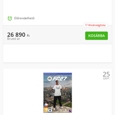

Előrendelhető
Kívánságlista

26 890
KOSÁRBA
Ft
Bruttó ár
25
SZEPT.