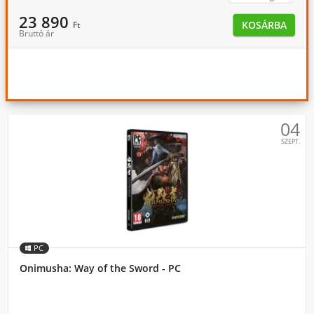
23 890
KOSÁRBA
Ft
Bruttó ár
04
SZEPT.
PC
Onimusha: Way of the Sword - PC