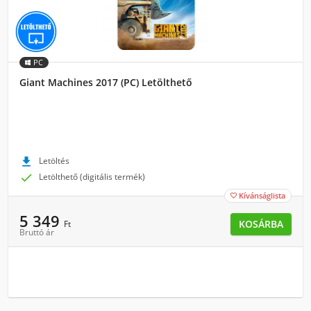
PC
Giant Machines 2017 (PC) Letölthető

Letöltés

Letölthető (digitális termék)
Kívánságlista

5 349
KOSÁRBA
Ft
Bruttó ár