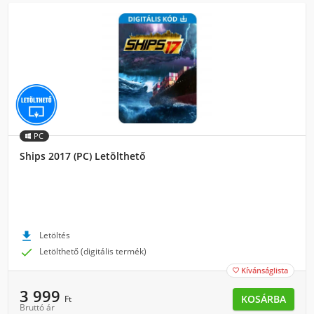
PC
Ships 2017 (PC) Letölthető

Letöltés

Letölthető (digitális termék)
Kívánságlista

3 999
KOSÁRBA
Ft
Bruttó ár