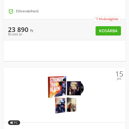

Előrendelhető
Kívánságlista

23 890
KOSÁRBA
Ft
Bruttó ár
15
JAN.
PC