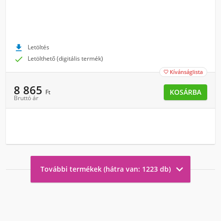

Letöltés

Letölthető (digitális termék)
Kívánságlista

8 865
KOSÁRBA
Ft
Bruttó ár

További termékek (hátra van: 1223 db)