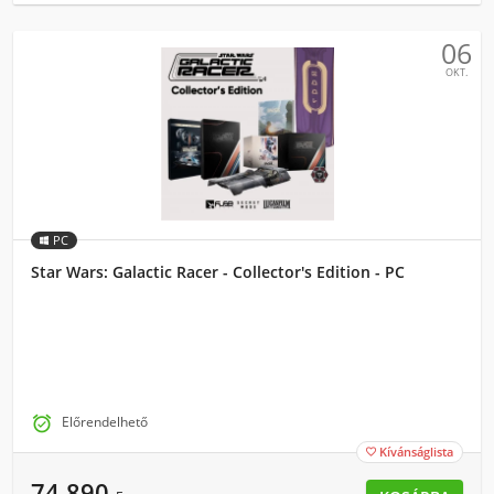
06
OKT.
PC
Star Wars: Galactic Racer - Collector's Edition - PC

Előrendelhető
Kívánságlista

74 890