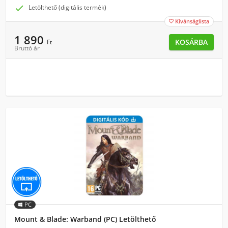

Letölthető (digitális termék)
Kívánságlista

1 890
KOSÁRBA
Ft
Bruttó ár
PC
Mount & Blade: Warband (PC) Letölthető