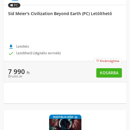
PC
Sid Meier's Civilization Beyond Earth (PC) Letölthető

Letöltés

Letölthető (digitális termék)
Kívánságlista

7 990
KOSÁRBA
Ft
Bruttó ár