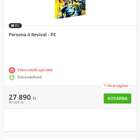
PC
Persona 4 Revival - PC
Előrendelői ajándék

Előrendelhető
Kívánságlista

27 890
KOSÁRBA
Ft
Bruttó ár