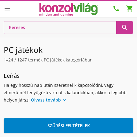




PC játékok
1–24
/
1247
termék PC játékok kategóriában
Leírás
Ha egy hosszú nap után szeretnél kikapcsolódni, vagy
elmerülnél lenyűgöző virtuális kalandokban, akkor a legjobb
helyen jársz!
Olvass tovább

SZŰRÉSI FELTÉTELEK