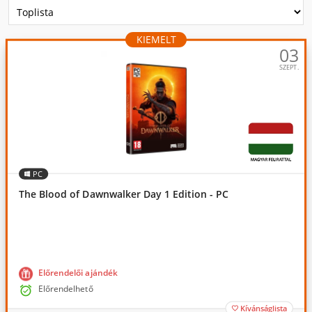
KIEMELT
03
SZEPT.
PC
The Blood of Dawnwalker Day 1 Edition - PC
Előrendelői ajándék

Előrendelhető
Kívánságlista
