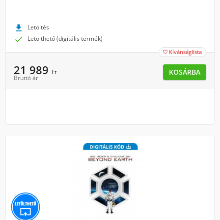

Letöltés

Letölthető (digitális termék)
Kívánságlista

21 989
KOSÁRBA
Ft
Bruttó ár