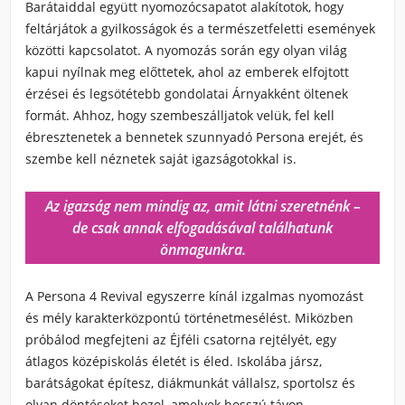
Barátaiddal együtt nyomozócsapatot alakítotok, hogy
feltárjátok a gyilkosságok és a természetfeletti események
közötti kapcsolatot. A nyomozás során egy olyan világ
kapui nyílnak meg előttetek, ahol az emberek elfojtott
érzései és legsötétebb gondolatai Árnyakként öltenek
formát. Ahhoz, hogy szembeszálljatok velük, fel kell
ébresztenetek a bennetek szunnyadó Persona erejét, és
szembe kell néznetek saját igazságotokkal is.
Az igazság nem mindig az, amit látni szeretnénk –
de csak annak elfogadásával találhatunk
önmagunkra.
A Persona 4 Revival egyszerre kínál izgalmas nyomozást
és mély karakterközpontú történetmesélést. Miközben
próbálod megfejteni az Éjféli csatorna rejtélyét, egy
átlagos középiskolás életét is éled. Iskolába jársz,
barátságokat építesz, diákmunkát vállalsz, sportolsz és
olyan döntéseket hozol, amelyek hosszú távon