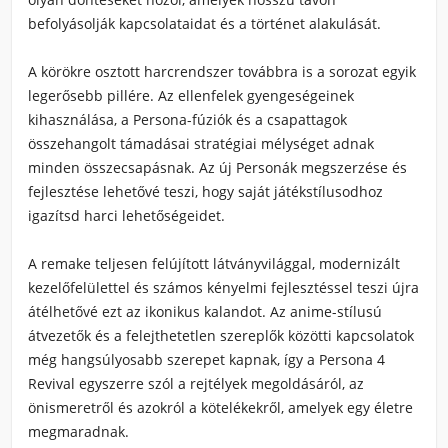
befolyásolják kapcsolataidat és a történet alakulását.
A körökre osztott harcrendszer továbbra is a sorozat egyik
legerősebb pillére. Az ellenfelek gyengeségeinek
kihasználása, a Persona-fúziók és a csapattagok
összehangolt támadásai stratégiai mélységet adnak
minden összecsapásnak. Az új Personák megszerzése és
fejlesztése lehetővé teszi, hogy saját játékstílusodhoz
igazítsd harci lehetőségeidet.
A remake teljesen felújított látványvilággal, modernizált
kezelőfelülettel és számos kényelmi fejlesztéssel teszi újra
átélhetővé ezt az ikonikus kalandot. Az anime-stílusú
átvezetők és a felejthetetlen szereplők közötti kapcsolatok
még hangsúlyosabb szerepet kapnak, így a Persona 4
Revival egyszerre szól a rejtélyek megoldásáról, az
önismeretről és azokról a kötelékekről, amelyek egy életre
megmaradnak.