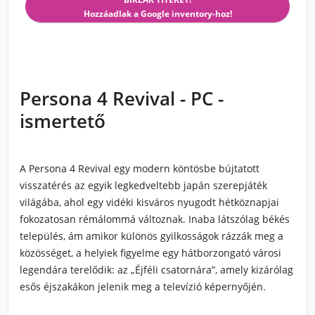
Hozzáadlak a Google inventory-hoz!
Persona 4 Revival - PC -
ismertető
A Persona 4 Revival egy modern köntösbe bújtatott
visszatérés az egyik legkedveltebb japán szerepjáték
világába, ahol egy vidéki kisváros nyugodt hétköznapjai
fokozatosan rémálommá változnak. Inaba látszólag békés
település, ám amikor különös gyilkosságok rázzák meg a
közösséget, a helyiek figyelme egy hátborzongató városi
legendára terelődik: az „Éjféli csatornára”, amely kizárólag
esős éjszakákon jelenik meg a televízió képernyőjén.