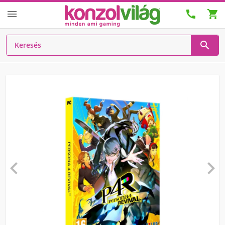





