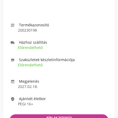
Termékazonosító

200230198
Házhoz szállítás

Előrendelhető
Szaküzletek készletinformációja

Előrendelhető
Megjelenés

2027.02.18.
Ajánlott életkor

PEGI 16+
BÍRLAK TITEKET!