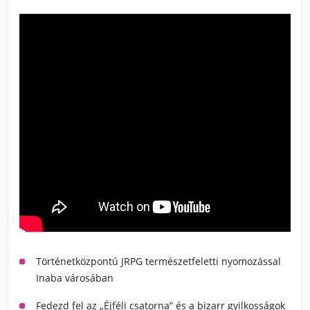
Történetközpontú JRPG természetfeletti nyomozással
Inaba városában
Fedezd fel az „Éjféli csatorna” és a bizarr gyilkosságok