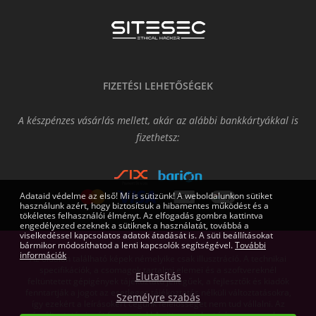
FIZETÉSI LEHETŐSÉGEK
A készpénzes vásárlás mellett, akár az alábbi bankkártyákkal is
fizethetsz:
Adataid védelme az első! Mi is sütizünk! A weboldalunkon sütiket
használunk azért, hogy biztosítsuk a hibamentes működést és a
tökéletes felhasználói élményt. Az elfogadás gombra kattintva
engedélyezed ezeknek a sütiknek a használatát, továbbá a
viselkedéssel kapcsolatos adatok átadását is. A süti beállításokat
bármikor módosíthatod a lenti kapcsolók segítségével.
További
információk
Az oldalon található képek némelyike csak illusztráció. A technikai
specifikációk, a csomagok tartalmi elemei és a szoftvereknél
Elutasítás
feltüntetett gépigények tájékoztató jellegűek, a fejlesztők és kiadók
fenntartják a jogot az esetleges tájékoztatás nélküli változtatásokra,
Személyre szabás
így ezekért a leírásokért cégünk felelősséget nem tud vállalni. Az
árváltoztatás jogát fenntartjuk! Az itt megjelent írásos anyagok a