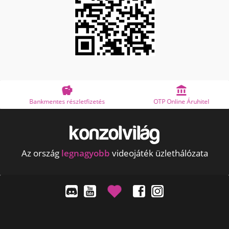


Bankmentes részletfizetés
OTP Online Áruhitel
Az ország
legnagyobb
videojáték üzlethálózata