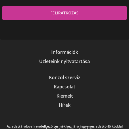
Információk
Üzleteink nyitvatartása
Konzol szerviz
Kapcsolat
Kiemelt
Hírek
Az adattárolóval rendelkező termékhez járó ingyenes adattörlő kóddal