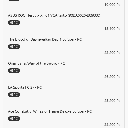
10.990 Ft
ASUS ROG Herculx XH01 VGA tartó (90DA0020-B09000)
PC
15.190 Ft
The Blood of Dawnwalker Day 1 Edition - PC
PC
23.890 Ft
Onimusha: Way of the Sword - PC
PC
26.890 Ft
EA Sports FC 27 - PC
PC
25.890 Ft
Ace Combat 8: Wings of Theve Deluxe Edition - PC
PC
34.890 Ft