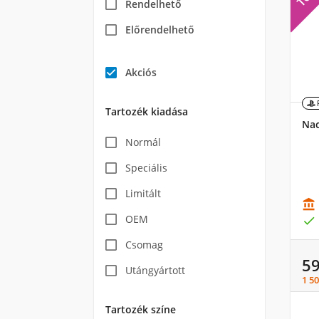
Rendelhető
Előrendelhető
Akciós
Tartozék kiadása
Nac
Normál
Speciális
Limitált

OEM

Csomag
5
Utángyártott
1 50
Tartozék színe