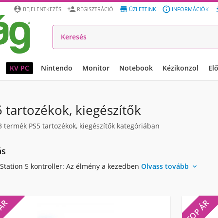




BEJELENTKEZÉS
REGISZTRÁCIÓ
ÜZLETEINK
INFORMÁCIÓK
KV PC
Nintendo
Monitor
Notebook
Kézikonzol
El
 tartozékok, kiegészítők
3
termék PS5 tartozékok, kiegészítők kategóriában
ás
yStation 5 kontroller: Az élmény a kezedben
Olvass tovább

 ÁR
TOP ÁR