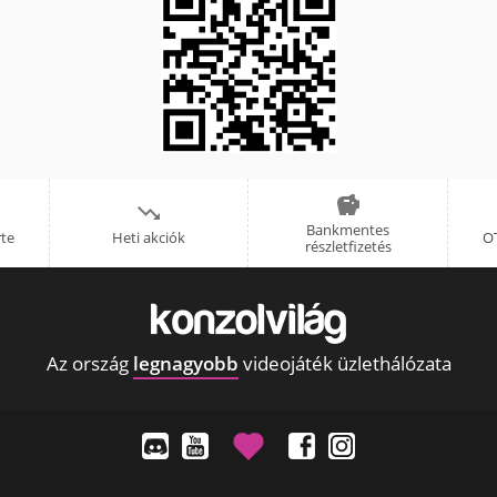


Bankmentes
rte
Heti akciók
OT
részletfizetés
Az ország
legnagyobb
videojáték üzlethálózata