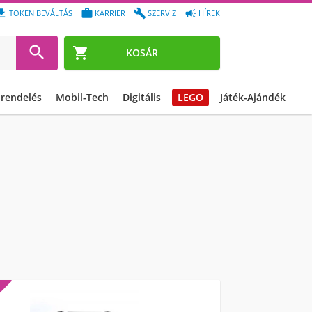




TOKEN BEVÁLTÁS
KARRIER
SZERVIZ
HÍREK


KOSÁR
őrendelés
Mobil-Tech
Digitális
LEGO
Játék-Ajándék