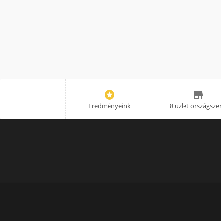


Eredményeink
8 üzlet országsze