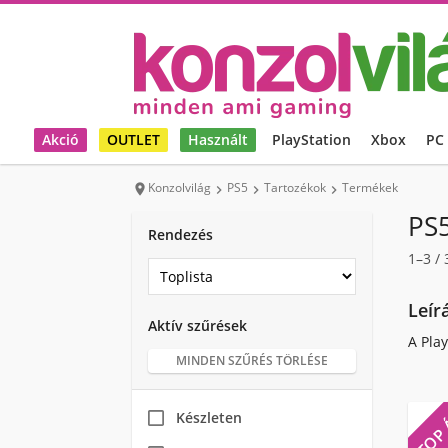
Akció
OUTLET
Használt
PlayStation
Xbox
PC
Konzolvilág
PS5
Tartozékok
Termékek




PS5
Rendezés
1–3
/
Leír
Aktív szűrések
A Pla
MINDEN SZŰRÉS TÖRLÉSE
TOP
Készleten