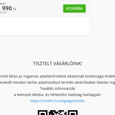
90
Ft
5 990
KOSÁRBA
Ft
tó ár
TISZTELT VÁSÁRLÓINK!
ésnél kérje az ingyenes adattörlő kódot adatainak biztonsága érde
skedő minden tartós adathordozó termék vásárlásakor köteles ingy
További információk
a Nemzeti Média- és Hírközlési Hatóság honlapján:
https://nmhh.hu/veglegestorles