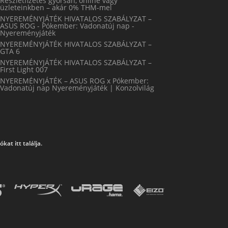
Részletfizetés gyorsan, online vagy
üzleteinkben – akár 0% THM-mel
NYEREMÉNYJÁTÉK HIVATALOS SZABÁLYZAT –
ASUS ROG - Pókember: Vadonatúj nap -
Nyereményjáték
NYEREMÉNYJÁTÉK HIVATALOS SZABÁLYZAT –
GTA 6
NYEREMÉNYJÁTÉK HIVATALOS SZABÁLYZAT –
First Light 007
NYEREMÉNYJÁTÉK – ASUS ROG x Pókember:
Vadonatúj nap Nyereményjáték | Konzolvilág
at itt találja.