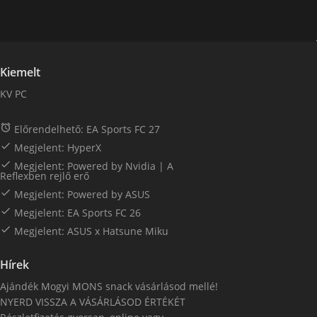
Kiemelt
KV PC

Előrendelhető: EA Sports FC 27

Megjelent: HyperX

Megjelent: Powered by Nvidia | A
Reflexben rejlő erő

Megjelent: Powered by ASUS

Megjelent: EA Sports FC 26

Megjelent: ASUS x Hatsune Miku
Hírek
Ajándék Mogyi MONS snack vásárlásod mellé!
NYERD VISSZA A VÁSÁRLÁSOD ÉRTÉKÉT