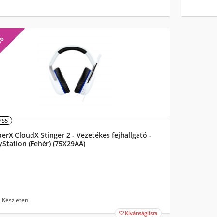
7%
PS5
erX CloudX Stinger 2 - Vezetékes fejhallgató -
yStation (Fehér) (75X29AA)
Készleten
Kívánságlista
