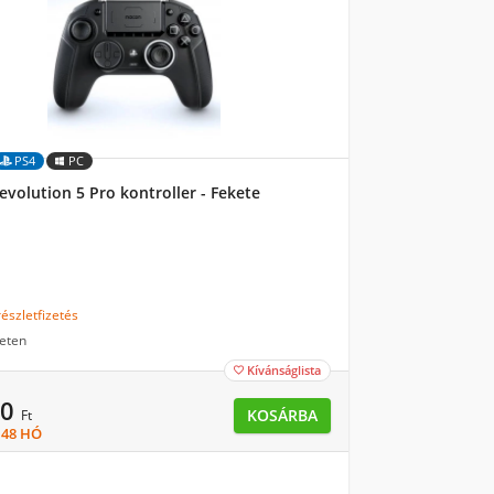
PS4
PC
volution 5 Pro kontroller - Fekete
észletfizetés
eten
Kívánságlista

90
KOSÁRBA
Ft
× 48 HÓ