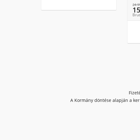
24 9
1
Brut
Fizet
A Kormány döntése alapján a kere