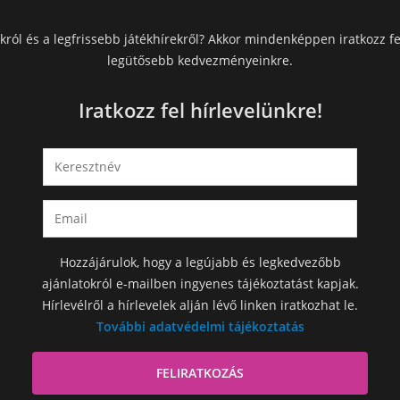
król és a legfrissebb játékhírekről? Akkor mindenképpen iratkozz fe
legütősebb kedvezményeinkre.
Iratkozz fel hírlevelünkre!
Hozzájárulok, hogy a legújabb és legkedvezőbb
ajánlatokról e-mailben ingyenes tájékoztatást kapjak.
Hírlevélről a hírlevelek alján lévő linken iratkozhat le.
További adatvédelmi tájékoztatás