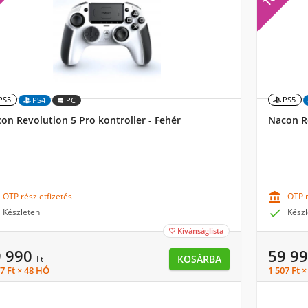
PS5
PS5
PS4
PC
on Revolution 5 Pro kontroller - Fehér
Nacon Re
OTP részletfizetés

OTP r
Készleten

Készl
Kívánságlista

9 990
59 9
KOSÁRBA
Ft
7 Ft × 48 HÓ
1 507 Ft 