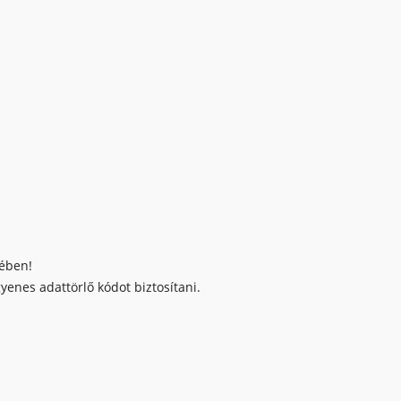
kében!
enes adattörlő kódot biztosítani.