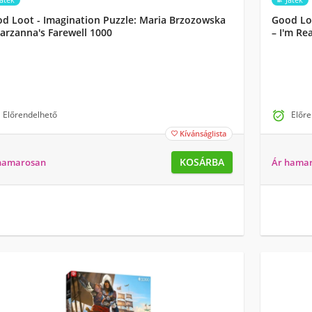
d Loot - Imagination Puzzle: Maria Brzozowska
Good Lo
arzanna's Farewell 1000
– I'm Re
Előrendelhető

Előre
Kívánságlista

KOSÁRBA
hamarosan
Ár hama