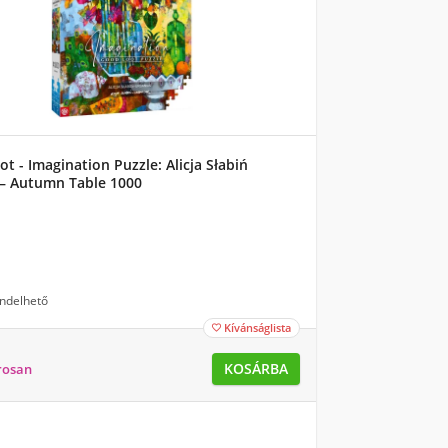
t - Imagination Puzzle: Alicja Słabiń
 – Autumn Table 1000
ndelhető
Kívánságlista

KOSÁRBA
rosan