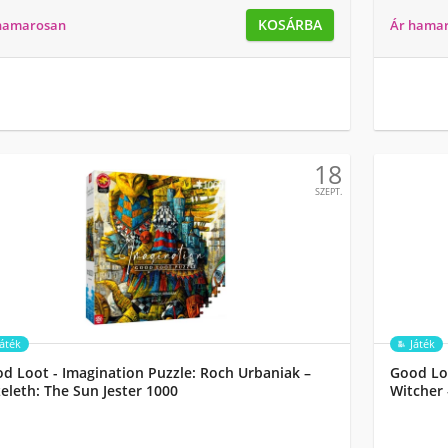
KOSÁRBA
hamarosan
Ár hama
18
SZEPT.
Játék
Játék
d Loot - Imagination Puzzle: Roch Urbaniak –
Good Loo
eleth: The Sun Jester 1000
Witcher 