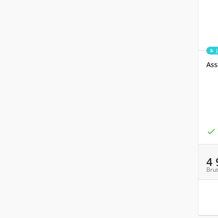
Ass

4
Brut