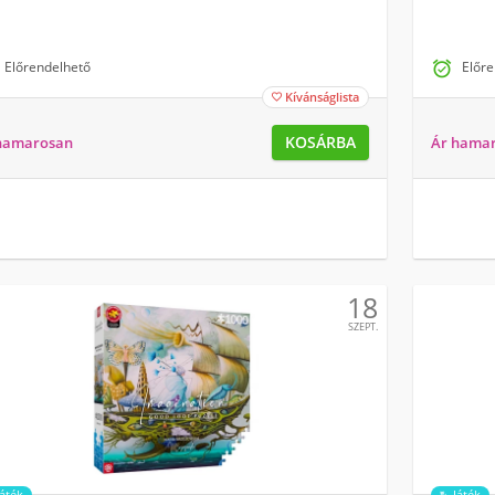
Előrendelhető

Előre
Kívánságlista

KOSÁRBA
hamarosan
Ár hama
18
SZEPT.
Játék
Játék