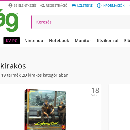




BEJELENTKEZÉS
REGISZTRÁCIÓ
ÜZLETEINK
INFORMÁCIÓK
KV PC
Nintendo
Notebook
Monitor
Kézikonzol
El
kirakós
/
19
termék 2D kirakós kategóriában
18
SZEPT.