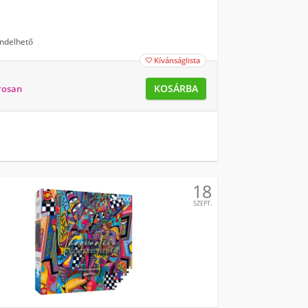
ndelhető
Kívánságlista

KOSÁRBA
rosan
18
SZEPT.