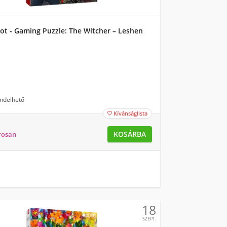
t - Gaming Puzzle: The Witcher – Leshen
ndelhető
Kívánságlista

KOSÁRBA
rosan
18
SZEPT.