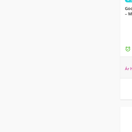
Goo
– M

Ár 