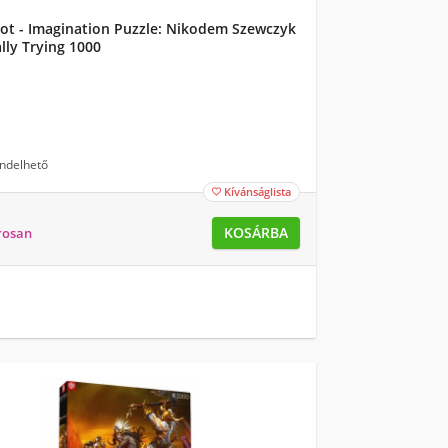
ot - Imagination Puzzle: Nikodem Szewczyk
ally Trying 1000
ndelhető
Kívánságlista

KOSÁRBA
rosan