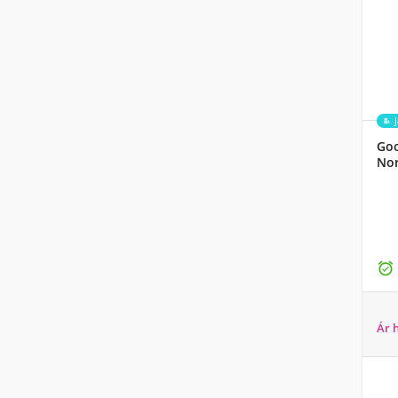
Goo
Nor

Ár 