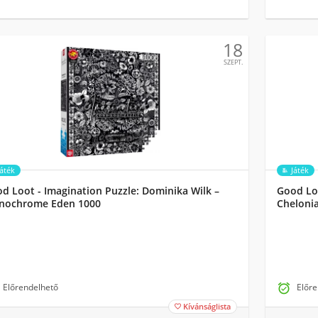
18
SZEPT.
Játék
Játék
d Loot - Imagination Puzzle: Dominika Wilk –
Good Loo
nochrome Eden 1000
Cheloni
Előrendelhető

Előre
Kívánságlista
