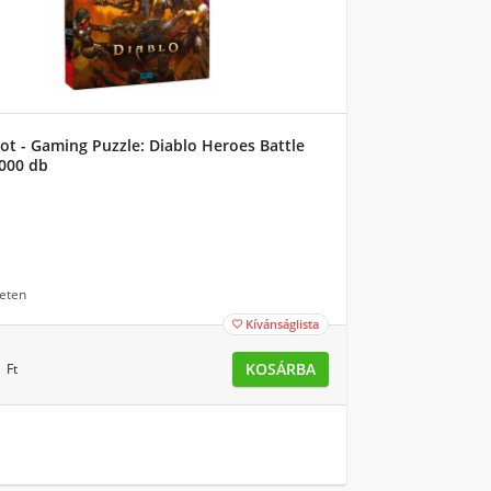
t - Gaming Puzzle: Diablo Heroes Battle
1000 db
eten
Kívánságlista

0
KOSÁRBA
Ft