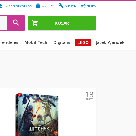




TOKEN BEVÁLTÁS
KARRIER
SZERVIZ
HÍREK


KOSÁR
őrendelés
Mobil-Tech
Digitális
LEGO
Játék-Ajándék
18
SZEPT.