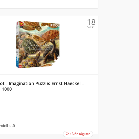
18
SZEPT.
t - Imagination Puzzle: Ernst Haeckel –
a 1000
ndelhető
Kívánságlista
