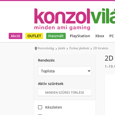
Akció
OUTLET
Használt
PlayStation
Xbox
PC
Konzolvilág
Játék
Fizikai játékok
2D kirakós




2D 
Rendezés
1–19
Aktív szűrések
MINDEN SZŰRÉS TÖRLÉSE
Készleten