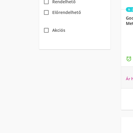
Rendelhető
Előrendelhető
Goo
Met
Akciós

Ár 