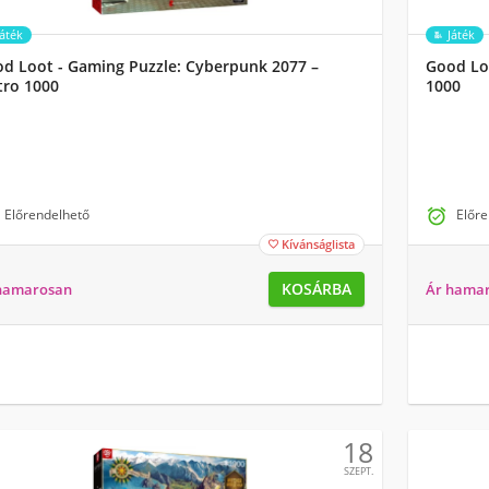
Játék
Játék
d Loot - Gaming Puzzle: Cyberpunk 2077 –
Good Loo
ro 1000
1000
Előrendelhető

Előre
Kívánságlista

KOSÁRBA
hamarosan
Ár hama
18
SZEPT.