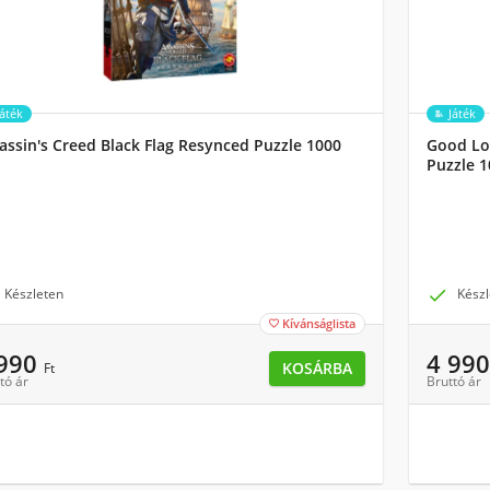
Játék
Játék
assin's Creed Black Flag Resynced Puzzle 1000
Good Loo
Puzzle 
Készleten

Készl
Kívánságlista

 990
4 99
KOSÁRBA
Ft
tó ár
Bruttó ár