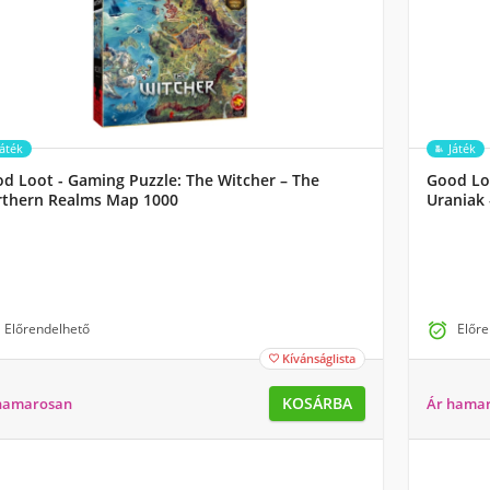
Játék
Játék
d Loot - Gaming Puzzle: The Witcher – The
Good Loo
thern Realms Map 1000
Uraniak
Előrendelhető

Előre
Kívánságlista

KOSÁRBA
hamarosan
Ár hama