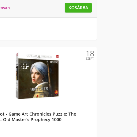
KOSÁRBA
rosan
18
SZEPT.
t - Game Art Chronicles Puzzle: The
– Old Master's Prophecy 1000