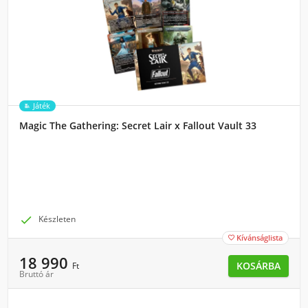
Játék
Magic The Gathering: Secret Lair x Fallout Vault 33

Készleten
Kívánságlista

18 990
KOSÁRBA
Ft
Bruttó ár