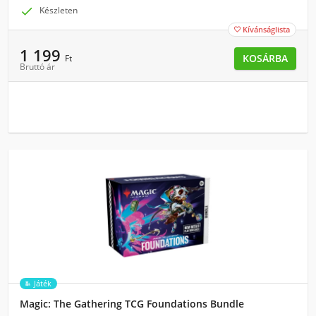

Készleten
Kívánságlista

1 199
KOSÁRBA
Ft
Bruttó ár
Játék
Magic: The Gathering TCG Foundations Bundle