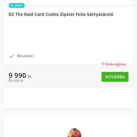
Játék
DS The Raid Card Codex Zipster Folio kártyatároló

Készleten
Kívánságlista

9 990
KOSÁRBA
Ft
Bruttó ár