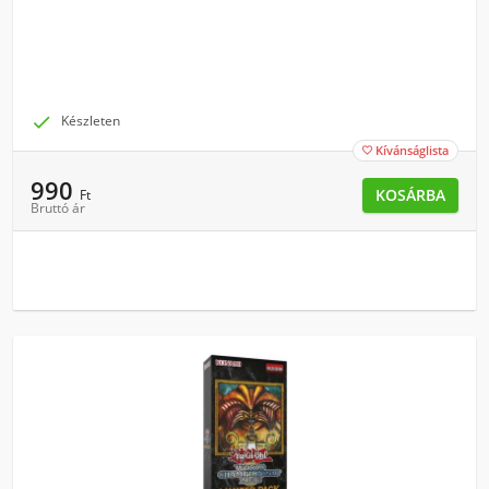

Készleten
Kívánságlista

990
KOSÁRBA
Ft
Bruttó ár