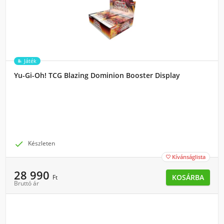
Játék
Yu-Gi-Oh! TCG Blazing Dominion Booster Display

Készleten
Kívánságlista

28 990
KOSÁRBA
Ft
Bruttó ár