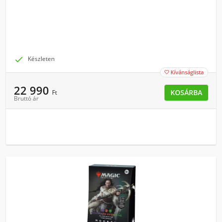

Készleten
Kívánságlista

22 990
KOSÁRBA
Ft
Bruttó ár