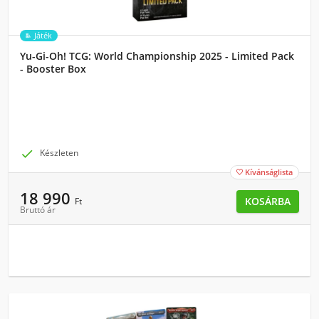
Játék
Yu-Gi-Oh! TCG: World Championship 2025 - Limited Pack
- Booster Box

Készleten
Kívánságlista

18 990
KOSÁRBA
Ft
Bruttó ár