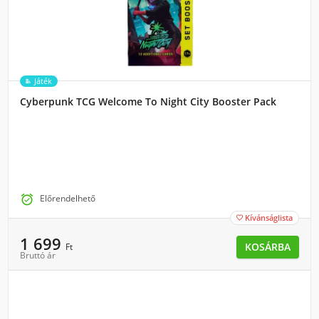
Játék
Cyberpunk TCG Welcome To Night City Booster Pack

Előrendelhető
Kívánságlista

1 699
KOSÁRBA
Ft
Bruttó ár