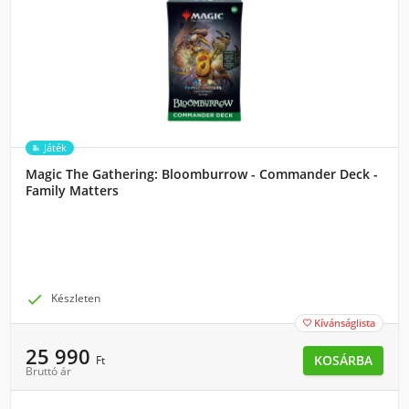
Játék
Magic The Gathering: Bloomburrow - Commander Deck -
Family Matters

Készleten
Kívánságlista

25 990
KOSÁRBA
Ft
Bruttó ár