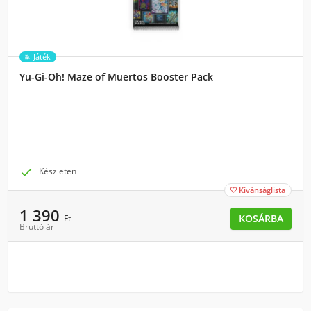
Játék
Yu-Gi-Oh! Maze of Muertos Booster Pack

Készleten
Kívánságlista

1 390
KOSÁRBA
Ft
Bruttó ár