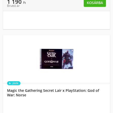
1 190
KOSÁRBA
Ft
Bruttó ár
Játék
Magic the Gathering Secret Lair x PlayStation: God of
War: Norse