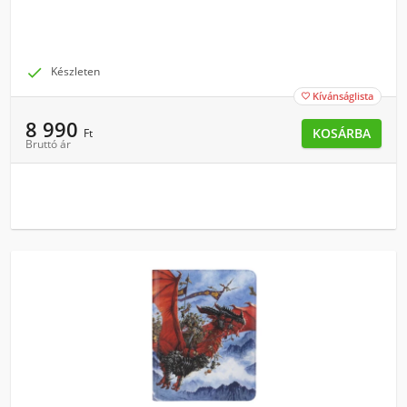

Készleten
Kívánságlista

8 990
KOSÁRBA
Ft
Bruttó ár