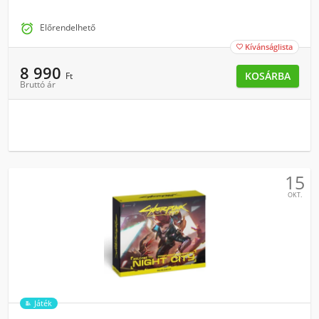

Előrendelhető
Kívánságlista

8 990
KOSÁRBA
Ft
Bruttó ár
15
OKT.
Játék