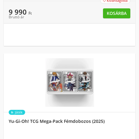
Kívánságlista

9 990
KOSÁRBA
Ft
Bruttó ár
Játék
Yu-Gi-Oh! TCG Mega-Pack Fémdobozos (2025)