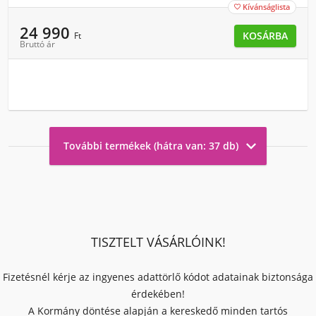
Kívánságlista

24 990
KOSÁRBA
Ft
Bruttó ár

További termékek (hátra van: 37 db)
TISZTELT VÁSÁRLÓINK!
Fizetésnél kérje az ingyenes adattörlő kódot adatainak biztonsága
érdekében!
A Kormány döntése alapján a kereskedő minden tartós