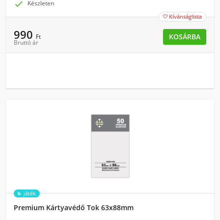

Készleten
Kívánságlista

990
KOSÁRBA
Ft
Bruttó ár
Játék
Premium Kártyavédő Tok 63x88mm