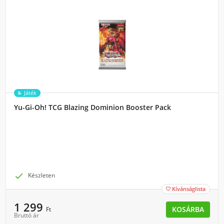
Játék
Yu-Gi-Oh! TCG Blazing Dominion Booster Pack

Készleten
Kívánságlista

1 299
KOSÁRBA
Ft
Bruttó ár