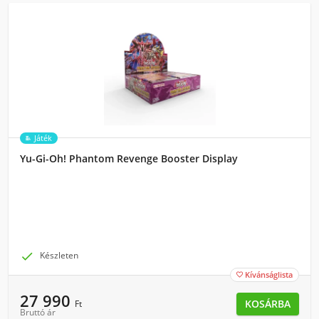
Játék
Yu-Gi-Oh! Phantom Revenge Booster Display

Készleten
Kívánságlista

27 990
KOSÁRBA
Ft
Bruttó ár