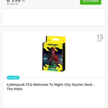
KOSÁRBA
Ft
Bruttó ár
15
OKT.
Játék
Cyberpunk TCG Welcome To Night City Starter Deck -
The Heist