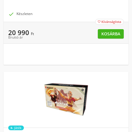

Készleten
Kívánságlista

20 990
KOSÁRBA
Ft
Bruttó ár
Játék