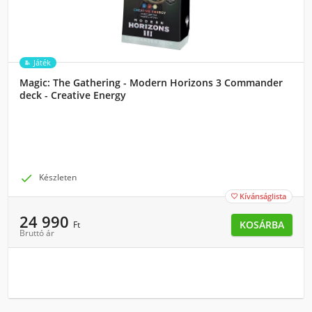
Játék
Magic: The Gathering - Modern Horizons 3 Commander
deck - Creative Energy

Készleten
Kívánságlista

24 990
KOSÁRBA
Ft
Bruttó ár