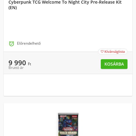
Cyberpunk TCG Welcome To Night City Pre-Release Kit
(EN)

Előrendelhető
Kívánságlista

9 990
KOSÁRBA
Ft
Bruttó ár