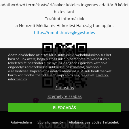
adathordozó termék vásárlásakor köteles ingyenes adattörlő kódot
biztosítani.
További információk
a Nemzeti Média- és Hírközlési Hatóság honlapján:
https://nmhh.hu/veglegestorles
Adataid védelme az első! Mi is sütizünk! A weboldalunkon sütiket
használunk azért, hogy biztosítsuk a hibamentes működést és a
tökéletes felhasználói élményt. Az elfogadás gombra kattintva
engedélyezed ezeknek a sütiknek a használatát, továbbá a
viselkedéssel kapcsolatos adatok átadását is. A süti beállításokat
bármikor módosíthatod a lenti kapcsolók segítségével.
További
információk
Elutasítás
Személyre szabás


Bankmentes részletfizetés
OTP Online Áruhitel
ELFOGADÁS
Adatvédelem
Süti információk
Általános Szerződési Feltételek