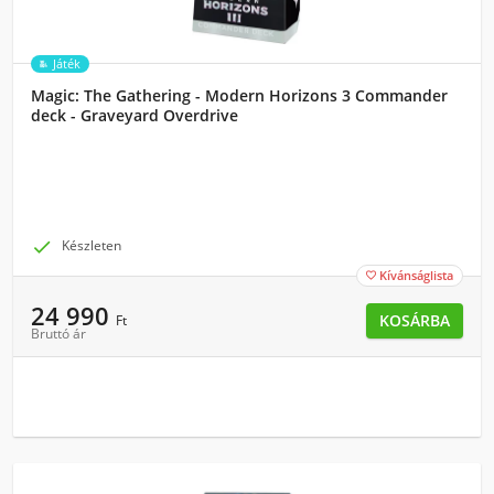
Játék
Magic: The Gathering - Modern Horizons 3 Commander
deck - Graveyard Overdrive

Készleten
Kívánságlista

24 990
KOSÁRBA
Ft
Bruttó ár