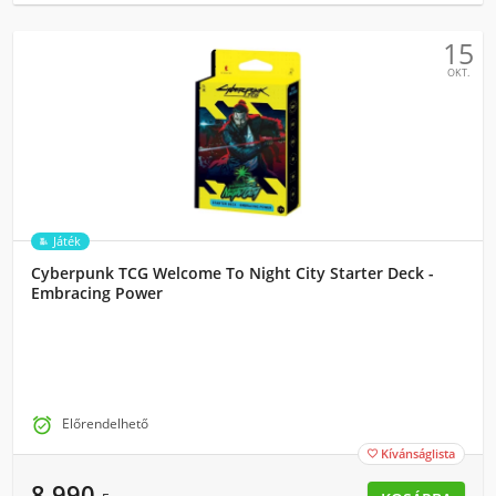
15
OKT.
Játék
Cyberpunk TCG Welcome To Night City Starter Deck -
Embracing Power

Előrendelhető
Kívánságlista

8 990