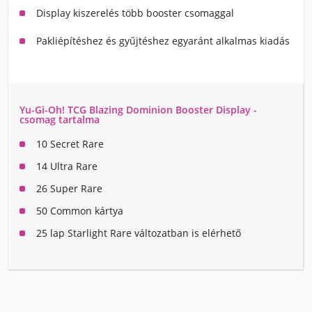
Display kiszerelés több booster csomaggal
Pakliépítéshez és gyűjtéshez egyaránt alkalmas kiadás
Yu-Gi-Oh! TCG Blazing Dominion Booster Display -
csomag tartalma
10 Secret Rare
14 Ultra Rare
26 Super Rare
50 Common kártya
25 lap Starlight Rare változatban is elérhető