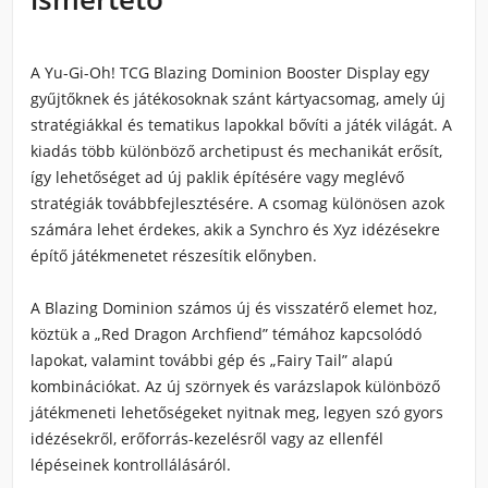
A Yu-Gi-Oh! TCG Blazing Dominion Booster Display egy
gyűjtőknek és játékosoknak szánt kártyacsomag, amely új
stratégiákkal és tematikus lapokkal bővíti a játék világát. A
kiadás több különböző archetipust és mechanikát erősít,
így lehetőséget ad új paklik építésére vagy meglévő
stratégiák továbbfejlesztésére. A csomag különösen azok
számára lehet érdekes, akik a Synchro és Xyz idézésekre
építő játékmenetet részesítik előnyben.
A Blazing Dominion számos új és visszatérő elemet hoz,
köztük a „Red Dragon Archfiend” témához kapcsolódó
lapokat, valamint további gép és „Fairy Tail” alapú
kombinációkat. Az új szörnyek és varázslapok különböző
játékmeneti lehetőségeket nyitnak meg, legyen szó gyors
idézésekről, erőforrás-kezelésről vagy az ellenfél
lépéseinek kontrollálásáról.