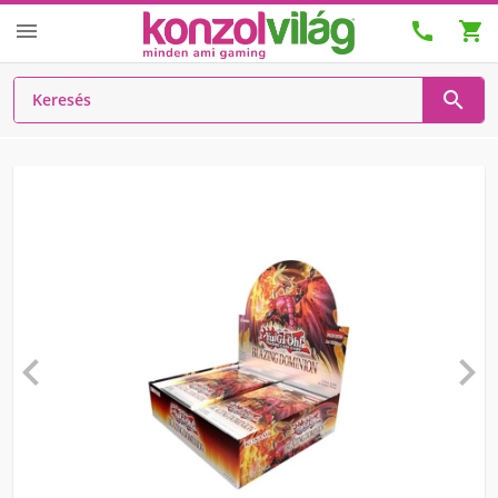





