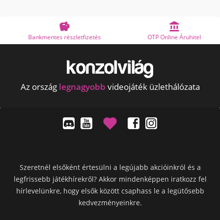


Bankmentes részletfizetés
OTP Online Áruhitel
Az ország
legnagyobb
videojáték üzlethálózata
Szeretnél elsőként értesülni a legújabb akcióinkról és a
legfrissebb játékhírekről? Akkor mindenképpen iratkozz fel
hírlevelünkre, hogy elsők között csaphass le a legütősebb
kedvezményeinkre.