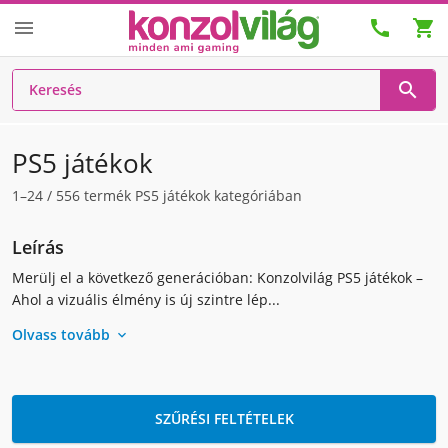




PS5 játékok
1–24
/
556
termék PS5 játékok kategóriában
Leírás
Merülj el a következő generációban: Konzolvilág PS5 játékok –
Ahol a vizuális élmény is új szintre lép...
Olvass tovább

SZŰRÉSI FELTÉTELEK