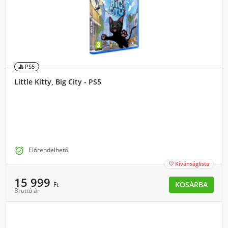
PS5
Little Kitty, Big City - PS5

Előrendelhető
Kívánságlista

15 999
KOSÁRBA
Ft
Bruttó ár