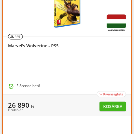
PS5
Marvel's Wolverine - PS5

Előrendelhető
Kívánságlista

26 890
KOSÁRBA
Ft
Bruttó ár