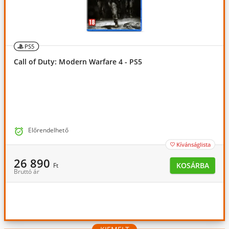
PS5
Call of Duty: Modern Warfare 4 - PS5

Előrendelhető
Kívánságlista

26 890
KOSÁRBA
Ft
Bruttó ár