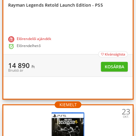
Rayman Legends Retold Launch Edition - PS5
Előrendelői ajándék

Előrendelhető
Kívánságlista

14 890
KOSÁRBA
Ft
Bruttó ár
KIEMELT
23
OKT.