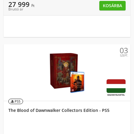
27 999
KOSÁRBA
Ft
Bruttó ár
03
SZEPT.
PS5
The Blood of Dawnwalker Collectors Edition - PS5