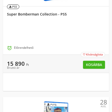
PS5
Super Bomberman Collection - PS5

Előrendelhető
Kívánságlista

15 890
KOSÁRBA
Ft
Bruttó ár
28
AUG.