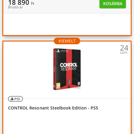
18 890
KOSÁRBA
Ft
Bruttó ár
KIEMELT
24
SZEPT.
PS5
CONTROL Resonant Steelbook Edition - PS5