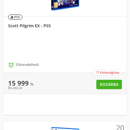
PS5
Scott Pilgrim EX - PS5

Előrendelhető
Kívánságlista

15 999
KOSÁRBA
Ft
Bruttó ár
20