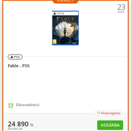
KIEMELT
23
FEBR.
PS5
Fable - PS5

Előrendelhető
Kívánságlista

24 890
KOSÁRBA
Ft
Bruttó ár