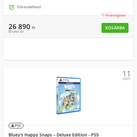

Előrendelhető
Kívánságlista

26 890
KOSÁRBA
Ft
Bruttó ár
11
SZEPT.
PS5
Bluey's Happy Snaps – Deluxe Edition - PS5