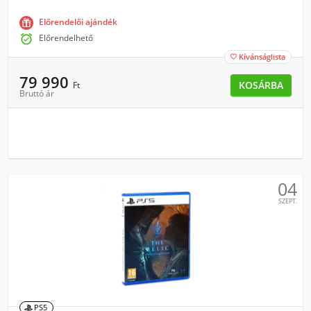
Előrendelői ajándék

Előrendelhető
Kívánságlista

79 990
KOSÁRBA
Ft
Bruttó ár
04
SZEPT.
PS5