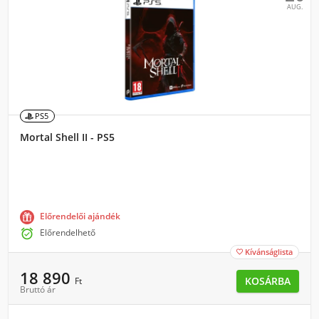
AUG.
PS5
Mortal Shell II - PS5
Előrendelői ajándék

Előrendelhető
Kívánságlista

18 890
KOSÁRBA
Ft
Bruttó ár