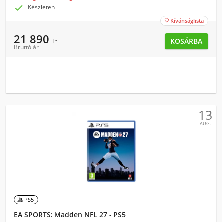

Készleten
Kívánságlista

21 890
KOSÁRBA
Ft
Bruttó ár
13
AUG.
PS5
EA SPORTS: Madden NFL 27 - PS5