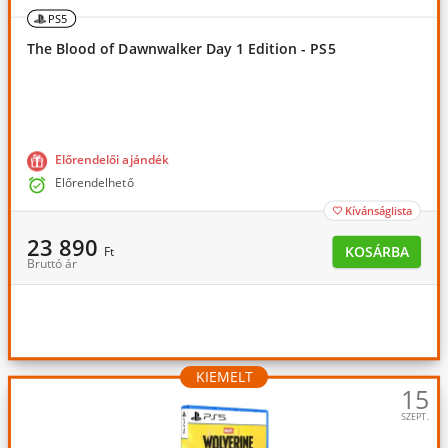
PS5
The Blood of Dawnwalker Day 1 Edition - PS5
Előrendelői ajándék

Előrendelhető
Kívánságlista

23 890
KOSÁRBA
Ft
Bruttó ár
KIEMELT
15
SZEPT.