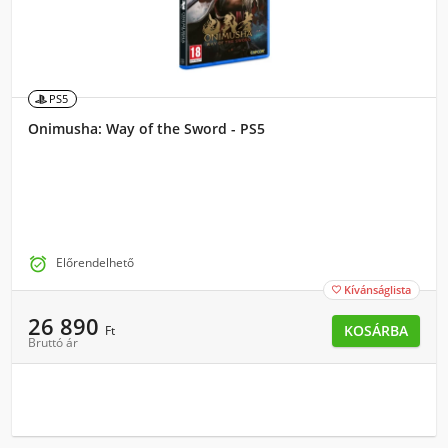
PS5
Onimusha: Way of the Sword - PS5

Előrendelhető
Kívánságlista

26 890
KOSÁRBA
Ft
Bruttó ár