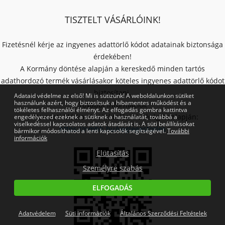
TISZTELT VÁSÁRLÓINK!
Fizetésnél kérje az ingyenes adattörlő kódot adatainak biztonsága
érdekében!
A Kormány döntése alapján a kereskedő minden tartós
adathordozó termék vásárlásakor köteles ingyenes adattörlő kódot
biztosítani.
Adataid védelme az első! Mi is sütizünk! A weboldalunkon sütiket
használunk azért, hogy biztosítsuk a hibamentes működést és a
További információk
tökéletes felhasználói élményt. Az elfogadás gombra kattintva
a Nemzeti Média- és Hírközlési Hatóság honlapján:
engedélyezed ezeknek a sütiknek a használatát, továbbá a
viselkedéssel kapcsolatos adatok átadását is. A süti beállításokat
https://nmhh.hu/veglegestorles
bármikor módosíthatod a lenti kapcsolók segítségével.
További
információk
Elutasítás
Személyre szabás
ELFOGADÁS
Adatvédelem
Süti információk
Általános Szerződési Feltételek