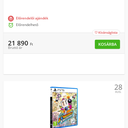
Előrendelői ajándék

Előrendelhető
Kívánságlista

21 890
KOSÁRBA
Ft
Bruttó ár
28
AUG.