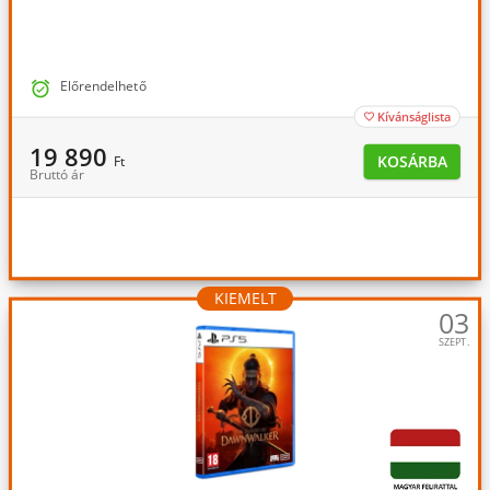

Előrendelhető
Kívánságlista

19 890
KOSÁRBA
Ft
Bruttó ár
KIEMELT
03
SZEPT.