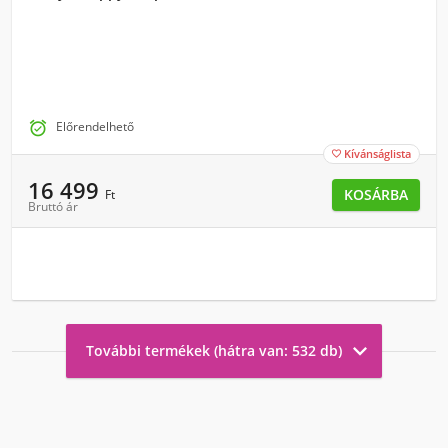

Előrendelhető
Kívánságlista

16 499
KOSÁRBA
Ft
Bruttó ár

További termékek (hátra van: 532 db)