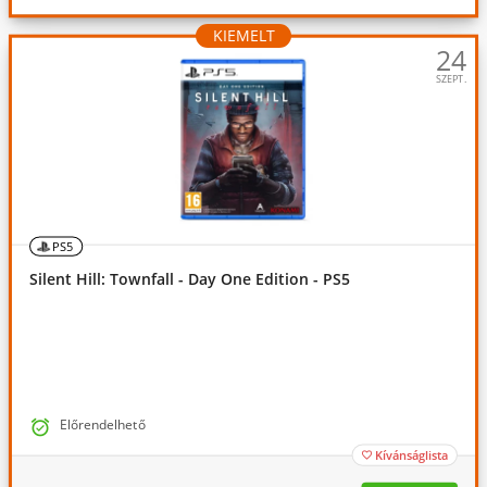
KIEMELT
24
SZEPT.
PS5
Silent Hill: Townfall - Day One Edition - PS5

Előrendelhető
Kívánságlista
