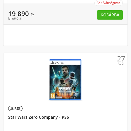
Kívánságlista

19 890
KOSÁRBA
Ft
Bruttó ár
27
AUG.
PS5
Star Wars Zero Company - PS5