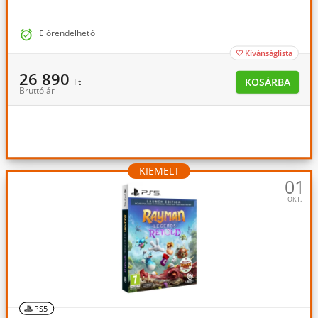

Előrendelhető
Kívánságlista

26 890
KOSÁRBA
Ft
Bruttó ár
KIEMELT
01
OKT.
PS5