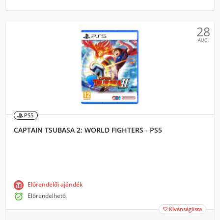
28
AUG.
PS5
CAPTAIN TSUBASA 2: WORLD FIGHTERS - PS5
Előrendelői ajándék

Előrendelhető
Kívánságlista
