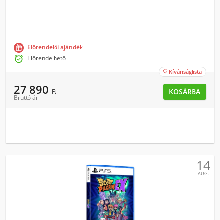
Előrendelői ajándék

Előrendelhető
Kívánságlista

27 890
KOSÁRBA
Ft
Bruttó ár
14
AUG.