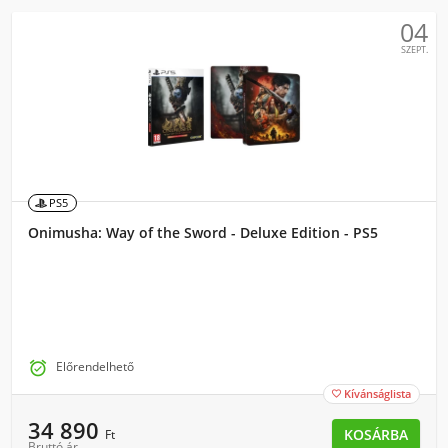
04
SZEPT.
PS5
Onimusha: Way of the Sword - Deluxe Edition - PS5

Előrendelhető
Kívánságlista

34 890
KOSÁRBA
Ft
Bruttó ár