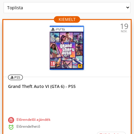
KIEMELT
19
NOV.
PS5
Grand Theft Auto VI (GTA 6) - PS5
Előrendelői ajándék

Előrendelhető