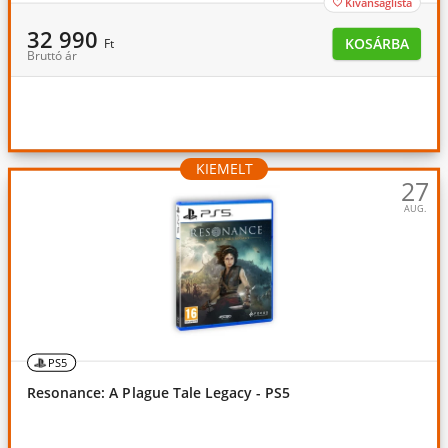
Kívánságlista

32 990
KOSÁRBA
Ft
Bruttó ár
KIEMELT
27
AUG.
PS5
Resonance: A Plague Tale Legacy - PS5