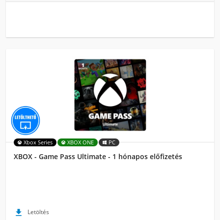
Xbox Series
XBOX ONE
PC
XBOX - Game Pass Ultimate - 1 hónapos előfizetés

Letöltés