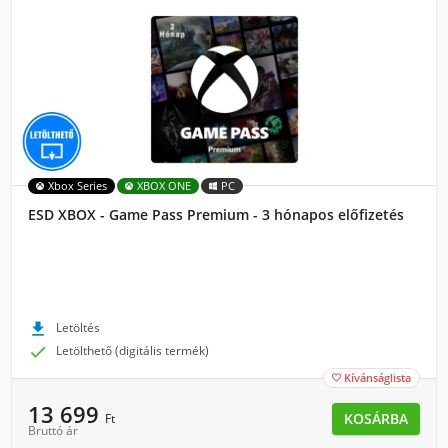
Xbox Series
XBOX ONE
PC
ESD XBOX - Game Pass Premium - 3 hónapos előfizetés

Letöltés

Letölthető (digitális termék)
Kívánságlista

13 699
KOSÁRBA
Ft
Bruttó ár