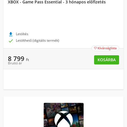
XBOX - Game Pass Essential - 3 hónapos előfizetés

Letöltés

Letölthető (digitális termék)
Kívánságlista

8 799
KOSÁRBA
Ft
Bruttó ár