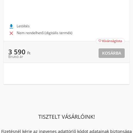

Letöltés

Nem rendelhető (digitális termék)
Kívánságlista

3 590
KOSÁRBA
Ft
Bruttó ár
TISZTELT VÁSÁRLÓINK!
Fizetésnél kérje az ingyenes adattörlő kódot adatainak biztonsága