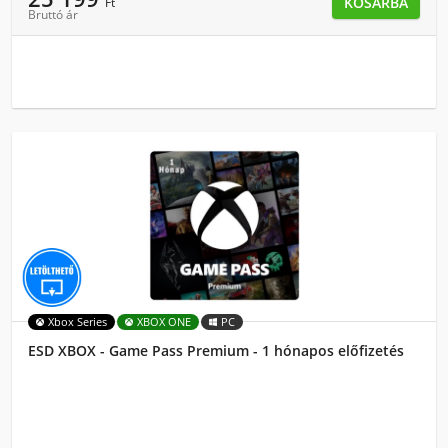
KOSÁRBA
Ft
Bruttó ár
Xbox Series
XBOX ONE
PC
ESD XBOX - Game Pass Premium - 1 hónapos előfizetés