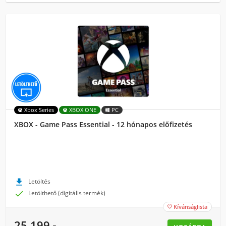
Xbox Series
XBOX ONE
PC
XBOX - Game Pass Essential - 12 hónapos előfizetés

Letöltés

Letölthető (digitális termék)
Kívánságlista

25 199