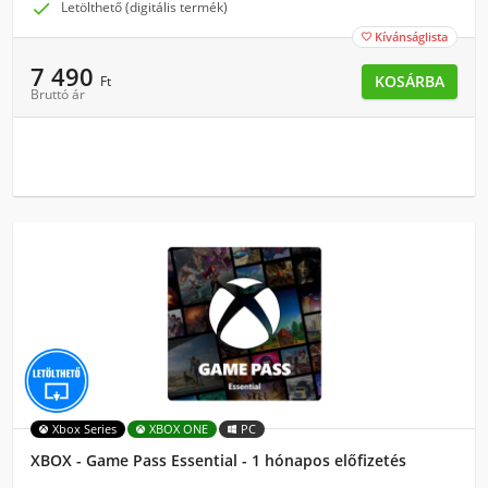

Letölthető (digitális termék)
Kívánságlista

7 490
KOSÁRBA
Ft
Bruttó ár
Xbox Series
XBOX ONE
PC
XBOX - Game Pass Essential - 1 hónapos előfizetés