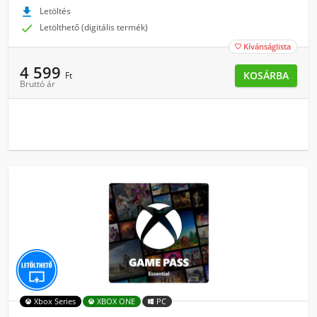

Letöltés

Letölthető (digitális termék)
Kívánságlista

4 599
KOSÁRBA
Ft
Bruttó ár
Xbox Series
XBOX ONE
PC