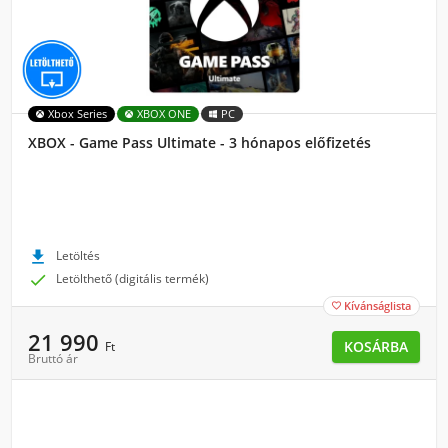
Xbox Series
XBOX ONE
PC
XBOX - Game Pass Ultimate - 3 hónapos előfizetés

Letöltés

Letölthető (digitális termék)
Kívánságlista

21 990
KOSÁRBA
Ft
Bruttó ár