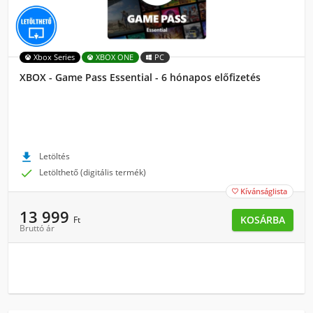
Xbox Series
XBOX ONE
PC
XBOX - Game Pass Essential - 6 hónapos előfizetés

Letöltés

Letölthető (digitális termék)
Kívánságlista

13 999
KOSÁRBA
Ft
Bruttó ár