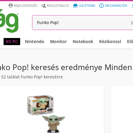




BEJELENTKEZÉS
REGISZTRÁCIÓ
ÜZLETEINK
INFORMÁCIÓK
KV PC
Nintendo
Monitor
Notebook
Kézikonzol
El
nko Pop! keresés eredménye Minden
/
52
találat Funko Pop! keresésre