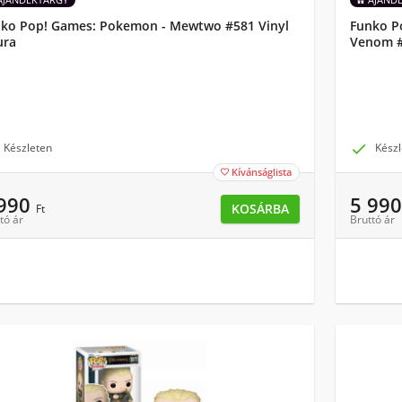
ko Pop! Games: Pokemon - Mewtwo #581 Vinyl
Funko P
ura
Venom #
Készleten

Készl
Kívánságlista

 990
5 99
KOSÁRBA
Ft
tó ár
Bruttó ár