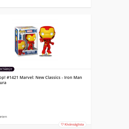
ÉKTÁRGY
p! #1421 Marvel: New Classics - Iron Man
gura
eten
Kívánságlista
