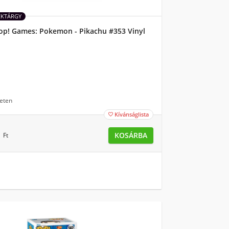
ÉKTÁRGY
op! Games: Pokemon - Pikachu #353 Vinyl
eten
Kívánságlista

0
KOSÁRBA
Ft