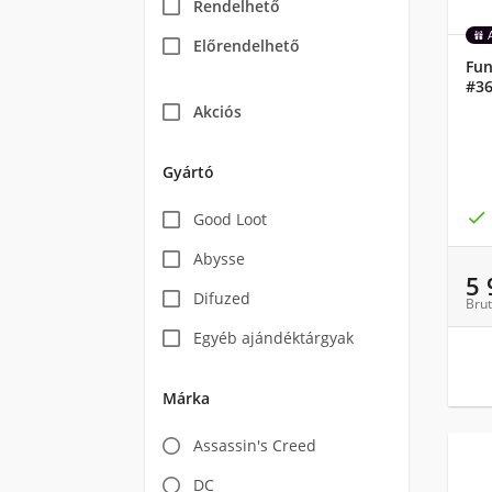
Rendelhető
Előrendelhető
Fun
#36
Akciós
Gyártó

Good Loot
Abysse
5
Difuzed
Brut
Egyéb ajándéktárgyak
Márka
Assassin's Creed
DC