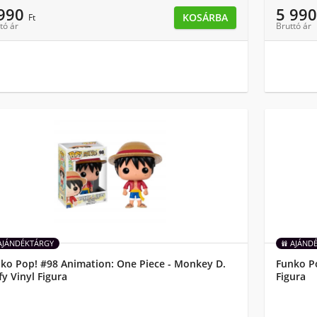
 990
5 99
KOSÁRBA
Ft
tó ár
Bruttó ár
AJÁNDÉKTÁRGY
AJÁND
ko Pop! #98 Animation: One Piece - Monkey D.
Funko P
fy Vinyl Figura
Figura