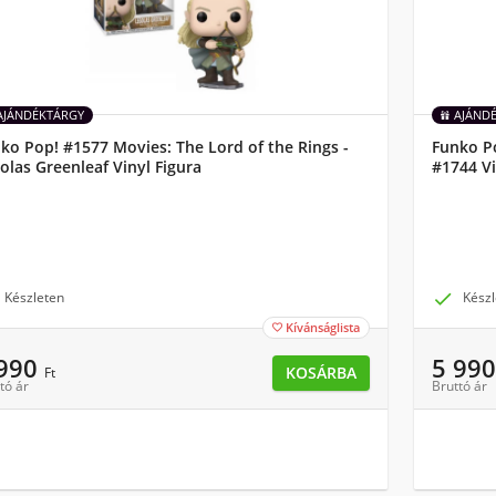
AJÁNDÉKTÁRGY
AJÁND
ko Pop! #1577 Movies: The Lord of the Rings -
Funko Po
olas Greenleaf Vinyl Figura
#1744 Vi
Készleten

Készl
Kívánságlista

 990
5 99
KOSÁRBA
Ft
tó ár
Bruttó ár