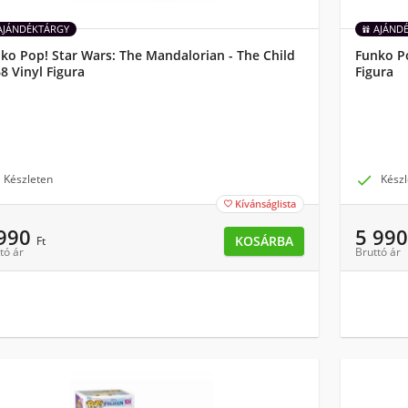
AJÁNDÉKTÁRGY
AJÁND
ko Pop! Star Wars: The Mandalorian - The Child
Funko P
8 Vinyl Figura
Figura
Készleten

Készl
Kívánságlista

 990
5 99
KOSÁRBA
Ft
tó ár
Bruttó ár