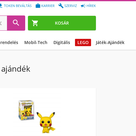




TOKEN BEVÁLTÁS
KARRIER
SZERVIZ
HÍREK


KOSÁR
őrendelés
Mobil-Tech
Digitális
LEGO
Játék-Ajándék
 ajándék