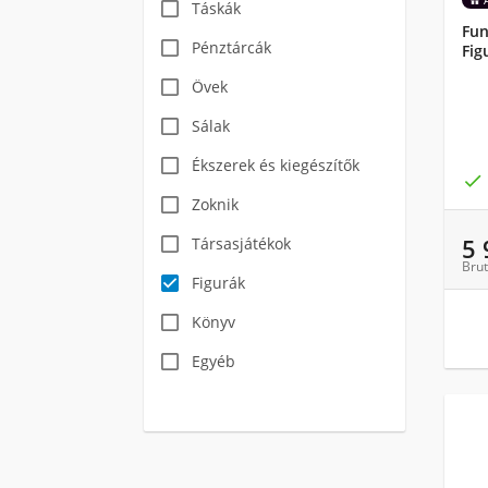
Táskák
Fun
Pénztárcák
Fig
Övek
Sálak
Ékszerek és kiegészítők

Zoknik
5
Társasjátékok
Brut
Figurák
Könyv
Egyéb