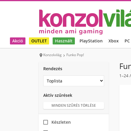
Akció
OUTLET
Használt
PlayStation
Xbox
PC
Konzolvilág
Funko Pop!


Fu
Rendezés
1–24
Aktív szűrések
MINDEN SZŰRÉS TÖRLÉSE
Készleten