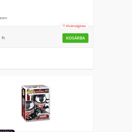
eten
Kívánságlista

0
KOSÁRBA
Ft
ÉKTÁRGY