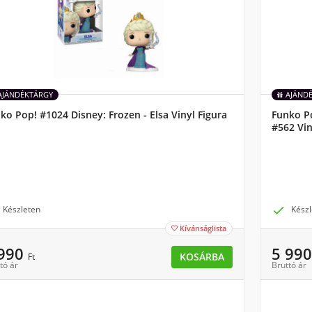
AJÁNDÉKTÁRGY
AJÁND
ko Pop! #1024 Disney: Frozen - Elsa Vinyl Figura
Funko P
#562 Vin
Készleten

Készl
Kívánságlista

 990
5 99
KOSÁRBA
Ft
tó ár
Bruttó ár