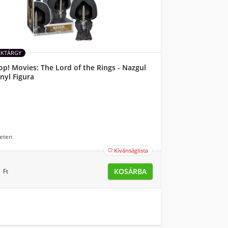
ÉKTÁRGY
p! Movies: The Lord of the Rings - Nazgul
nyl Figura
eten
Kívánságlista

0
KOSÁRBA
Ft