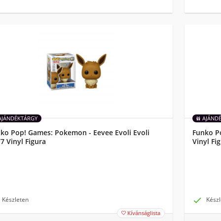
AJÁNDÉKTÁRGY
AJÁND
ko Pop! Games: Pokemon - Eevee Evoli Evoli
Funko Po
7 Vinyl Figura
Vinyl Fi
Készleten

Készl
Kívánságlista
