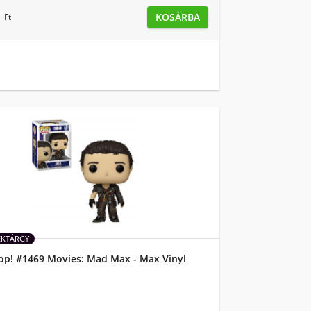
0
KOSÁRBA
Ft
ÉKTÁRGY
op! #1469 Movies: Mad Max - Max Vinyl