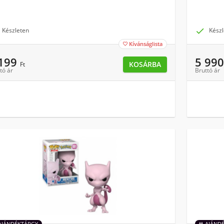
Készleten

Készl
Kívánságlista

 199
5 99
KOSÁRBA
Ft
tó ár
Bruttó ár
AJÁNDÉKTÁRGY
AJÁND