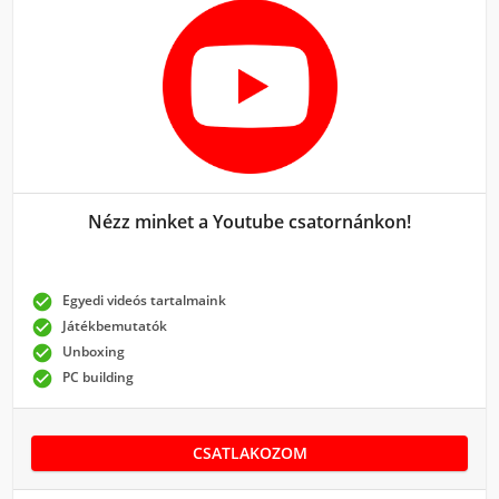
Nézz minket a Youtube csatornánkon!

Egyedi videós tartalmaink

Játékbemutatók

Unboxing

PC building
CSATLAKOZOM