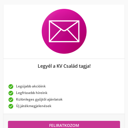
Legyél a KV Család tagja!

Legújabb akcióink

Legfrissebb híreink

Különleges gyűjtői ajánlatok

Új játékmegjelenések
FELIRATKOZOM