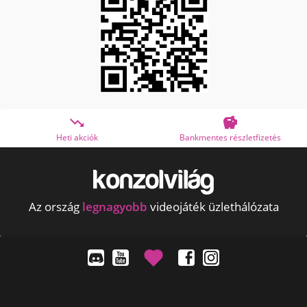


Heti akciók
Bankmentes részletfizetés
Az ország
legnagyobb
videojáték üzlethálózata