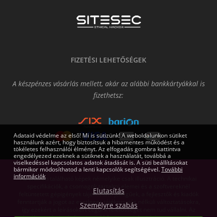
FIZETÉSI LEHETŐSÉGEK
A készpénzes vásárlás mellett, akár az alábbi bankkártyákkal is
fizethetsz:
Adataid védelme az első! Mi is sütizünk! A weboldalunkon sütiket
használunk azért, hogy biztosítsuk a hibamentes működést és a
tökéletes felhasználói élményt. Az elfogadás gombra kattintva
engedélyezed ezeknek a sütiknek a használatát, továbbá a
viselkedéssel kapcsolatos adatok átadását is. A süti beállításokat
bármikor módosíthatod a lenti kapcsolók segítségével.
További
információk
Az oldalon található képek némelyike csak illusztráció. A technikai
specifikációk, a csomagok tartalmi elemei és a szoftvereknél
Elutasítás
feltüntetett gépigények tájékoztató jellegűek, a fejlesztők és kiadók
fenntartják a jogot az esetleges tájékoztatás nélküli változtatásokra,
Személyre szabás
így ezekért a leírásokért cégünk felelősséget nem tud vállalni. Az