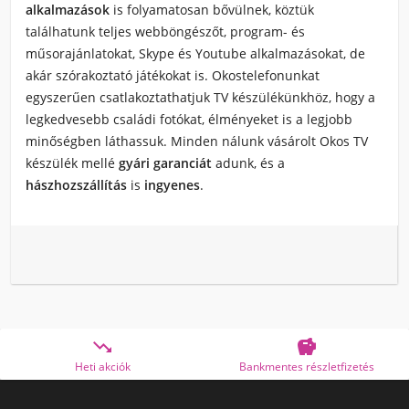
alkalmazások
is folyamatosan bővülnek, köztük
találhatunk teljes webböngészőt, program- és
műsorajánlatokat, Skype és Youtube alkalmazásokat, de
akár szórakoztató játékokat is. Okostelefonunkat
egyszerűen csatlakoztathatjuk
TV készülékünkhöz
, hogy a
legkedvesebb családi fotókat, élményeket is a legjobb
minőségben láthassuk. Minden nálunk vásárolt
Okos TV
készülék
mellé
gyári garanciát
adunk, és a
hászhozszállítás
is
ingyenes
.


Heti akciók
Bankmentes részletfizetés