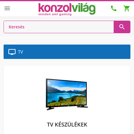




TV
TV KÉSZÜLÉKEK