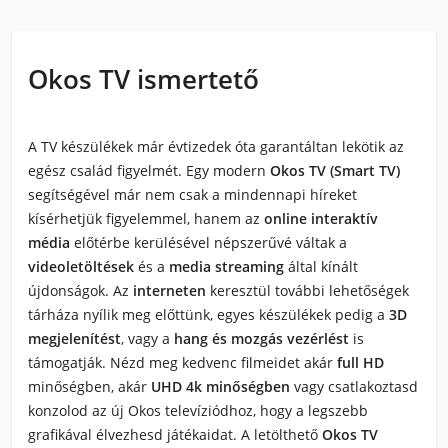
Okos TV ismertető
A
TV készülékek
már évtizedek óta garantáltan lekötik az
egész család figyelmét. Egy modern
Okos TV (Smart TV)
segítségével már nem csak a mindennapi híreket
kísérhetjük figyelemmel, hanem az
online interaktív
média
előtérbe kerülésével népszerűvé váltak a
videoletöltések
és a
media streaming
által kínált
újdonságok. Az
interneten
keresztül további lehetőségek
tárháza nyílik meg előttünk, egyes készülékek pedig a
3D
megjelenítést
, vagy a
hang és mozgás vezérlést
is
támogatják. Nézd meg kedvenc filmeidet akár
full HD
minőségben, akár
UHD 4k minőségben
vagy csatlakoztasd
konzolod az új
Okos televíziódhoz
, hogy a legszebb
grafikával élvezhesd játékaidat. A letölthető
Okos TV