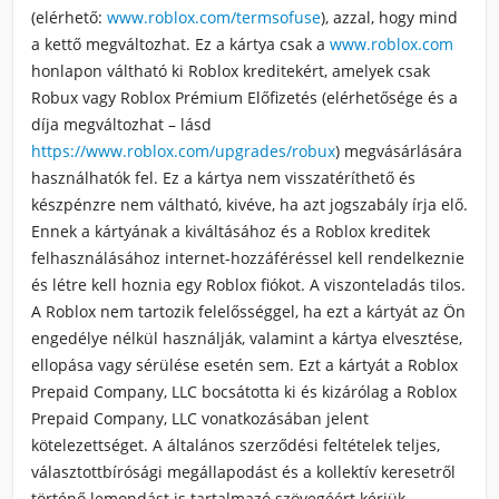
(elérhető:
www.
roblox
.com/termsofuse
), azzal, hogy mind
a kettő megváltozhat. Ez a kártya csak a
www.
roblox
.com
honlapon váltható ki
Roblox
kreditekért, amelyek csak
Robux vagy
Roblox
Prémium Előfizetés (elérhetősége és a
díja megváltozhat – lásd
https://www.
roblox
.com/upgrades/robux
) megvásárlására
használhatók fel. Ez a kártya nem visszatéríthető és
készpénzre nem váltható, kivéve, ha azt jogszabály írja elő.
Ennek a kártyának a kiváltásához és a
Roblox
kreditek
felhasználásához internet-hozzáféréssel kell rendelkeznie
és létre kell hoznia egy
Roblox
fiókot. A viszonteladás tilos.
A
Roblox
nem tartozik felelősséggel, ha ezt a kártyát az Ön
engedélye nélkül használják, valamint a kártya elvesztése,
ellopása vagy sérülése esetén sem. Ezt a kártyát a
Roblox
Prepaid Company, LLC bocsátotta ki és kizárólag a
Roblox
Prepaid Company, LLC vonatkozásában jelent
kötelezettséget. A általános szerződési feltételek teljes,
választottbírósági megállapodást és a kollektív keresetről
történő lemondást is tartalmazó szövegéért kérjük