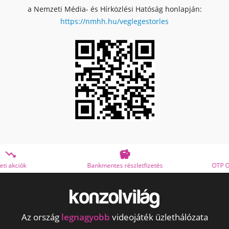
a Nemzeti Média- és Hírközlési Hatóság honlapján:
https://nmhh.hu/veglegestorles


Bankmentes részletfizetés
OTP Online Áruhitel
Az ország
legnagyobb
videojáték üzlethálózata