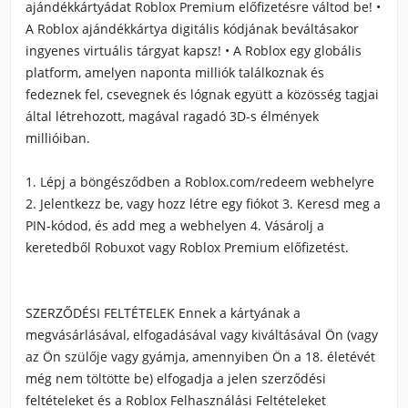
ajándékkártyádat
Roblox
Premium előfizetésre váltod be! •
A
Roblox
ajándékkártya digitális kódjának beváltásakor
ingyenes virtuális tárgyat kapsz! • A
Roblox
egy globális
platform, amelyen naponta milliók találkoznak és
fedeznek fel, csevegnek és lógnak együtt a közösség tagjai
által létrehozott, magával ragadó 3D-s élmények
millióiban.
1. Lépj a böngésződben a
Roblox
.com/redeem webhelyre
2. Jelentkezz be, vagy hozz létre egy fiókot 3. Keresd meg a
PIN-kódod, és add meg a webhelyen 4. Vásárolj a
keretedből Robuxot vagy
Roblox
Premium előfizetést.
SZERZŐDÉSI FELTÉTELEK Ennek a kártyának a
megvásárlásával, elfogadásával vagy kiváltásával Ön (vagy
az Ön szülője vagy gyámja, amennyiben Ön a 18. életévét
még nem töltötte be) elfogadja a jelen szerződési
feltételeket és a
Roblox
Felhasználási Feltételeket