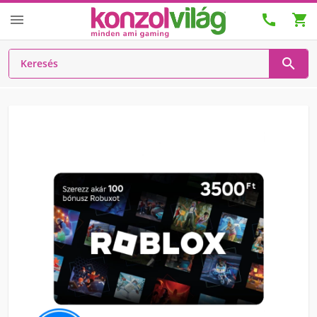



