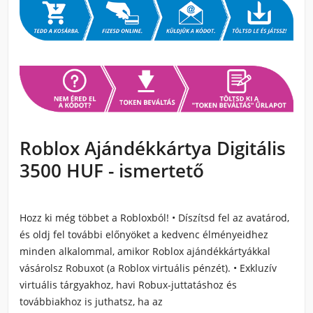
Roblox Ajándékkártya Digitális
3500 HUF - ismertető
Hozz ki még többet a
Roblox
ból! • Díszítsd fel az avatárod,
és oldj fel további előnyöket a kedvenc élményeidhez
minden alkalommal, amikor
Roblox
ajándékkártyákkal
vásárolsz Robuxot (a
Roblox
virtuális pénzét). • Exkluzív
virtuális tárgyakhoz, havi Robux-juttatáshoz és
továbbiakhoz is juthatsz, ha az