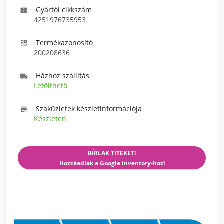
Gyártói cikkszám

4251976735953
Termékazonosító

200208636
Házhoz szállítás

Letölthető
Szaküzletek készletinformációja

Készleten
BÍRLAK TITEKET!
Hozzáadlak a Google inventory-hoz!