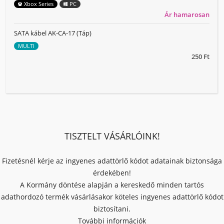
Xbox Series
PC
Ár hamarosan
SATA kábel AK-CA-17 (Táp)
MULTI
250 Ft
TISZTELT VÁSÁRLÓINK!
Fizetésnél kérje az ingyenes adattörlő kódot adatainak biztonsága
érdekében!
A Kormány döntése alapján a kereskedő minden tartós
adathordozó termék vásárlásakor köteles ingyenes adattörlő kódot
biztosítani.
További információk