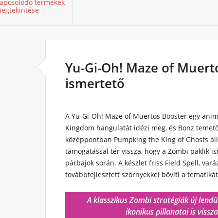
apcsolódó termékek
egtekintése
Yu-Gi-Oh! Maze of Muerto
ismertető
A Yu-Gi-Oh! Maze of Muertos Booster egy anime 
Kingdom hangulatát idézi meg, és Bonz temetők
középpontban Pumpking the King of Ghosts áll,
támogatással tér vissza, hogy a Zombi paklik i
párbajok során. A készlet friss Field Spell, var
továbbfejlesztett szörnyekkel bővíti a tematikát
A klasszikus Zombi stratégiák új lend
ikonikus pillanatai is viss