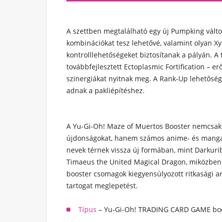
A szettben megtalálható egy új Pumpking válto
kombinációkat tesz lehetővé, valamint olyan X
kontrolllehetőségeket biztosítanak a pályán. A
továbbfejlesztett Ectoplasmic Fortification – er
szinergiákat nyitnak meg. A Rank-Up lehetőség
adnak a pakliépítéshez.
A Yu-Gi-Oh! Maze of Muertos Booster nemcsak
újdonságokat, hanem számos anime- és mangaa
nevek térnek vissza új formában, mint Darkuri
Timaeus the United Magical Dragon, miközben 
booster csomagok kiegyensúlyozott ritkasági a
tartogat meglepetést.
Típus
– Yu-Gi-Oh! TRADING CARD GAME boos