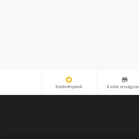


Eredményeink
8 üzlet országsze