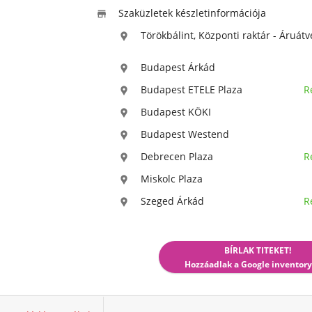
Szaküzletek készletinformációja

Törökbálint, Központi raktár - Áruátv

Budapest Árkád

Budapest ETELE Plaza
R

Budapest KÖKI

Budapest Westend

Debrecen Plaza
R

Miskolc Plaza

Szeged Árkád
R

BÍRLAK TITEKET!
Hozzáadlak a Google inventory