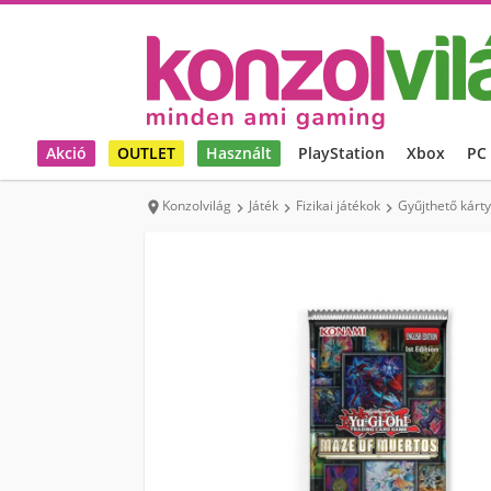
Akció
OUTLET
Használt
PlayStation
Xbox
PC
Konzolvilág
Játék
Fizikai játékok
Gyűjthető kárt



