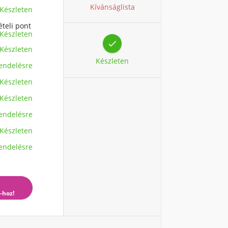
Kívánságlista
Készleten
ételi pont
Készleten

Készleten
Készleten
endelésre
Készleten
Készleten
endelésre
Készleten
endelésre
-hoz!