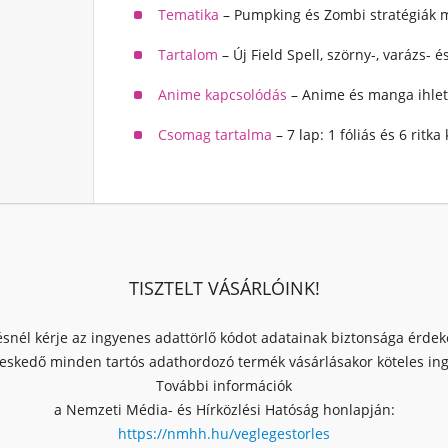
Tematika
– Pumpking és Zombi stratégiák
Tartalom
– Új Field Spell, szörny-, varázs- 
Anime kapcsolódás
– Anime és manga ihlett
Csomag tartalma
– 7 lap: 1 fóliás és 6 ritk
TISZTELT VÁSÁRLÓINK!
ésnél kérje az ingyenes adattörlő kódot adatainak biztonsága érde
skedő minden tartós adathordozó termék vásárlásakor köteles ingy
További információk
a Nemzeti Média- és Hírközlési Hatóság honlapján:
https://nmhh.hu/veglegestorles