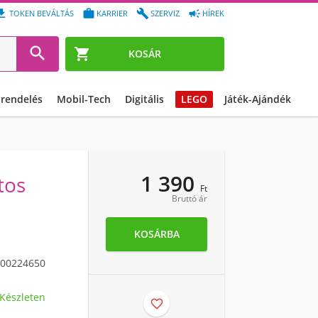




TOKEN BEVÁLTÁS
KARRIER
SZERVIZ
HÍREK


KOSÁR
őrendelés
Mobil-Tech
Digitális
LEGO
Játék-Ajándék
1 390
tos
Ft
Bruttó ár
KOSÁRBA
00224650
Készleten
