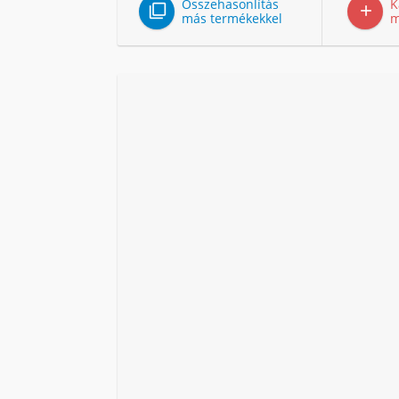
Összehasonlítás
K


más termékekkel
m