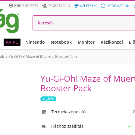




BEJELENTKEZÉS
REGISZTRÁCIÓ
ÜZLETEINK
INFORMÁCIÓK
KV PC
Nintendo
Notebook
Monitor
Kézikonzol
El
yák
Yu-Gi-Oh! Maze of Muertos Booster Pack

Yu-Gi-Oh! Maze of Muer
Booster Pack
Játék
Termékazonosító
2

Házhoz szállítás

