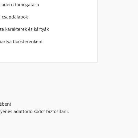
 modern támogatása
és csapdalapok
e karakterek és kártyák
a kártya boosterenként
kében!
enes adattörlő kódot biztosítani.