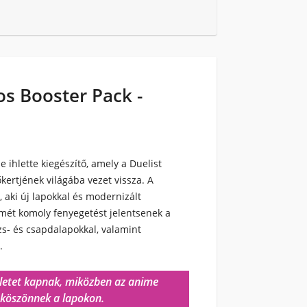
s Booster Pack -
ihlette kiegészítő, amely a Duelist
ertjének világába vezet vissza. A
 aki új lapokkal és modernizált
smét komoly fenyegetést jelentsenek a
ázs- és csapdalapokkal, valamint
.
ületet kapnak, miközben az anime
zaköszönnek a lapokon.