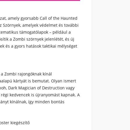
zat, amely gyorsabb Call of the Haunted
yz Szörnyek, amelyek védelmet és további
 tematikus támogatólapok – például a
ősítik a Zombi szörnyek jelenlétét, és új
ek és a gyors hatások taktikai mélységet
 a Zombi rajongóknak kínál
lapú kártyát is bemutat. Olyan ismert
boh, Dark Magician of Destruction vagy
régi kedvencek is újranyomást kapnak. A
rányt kínálnak, így minden bontás
ter kiegészítő