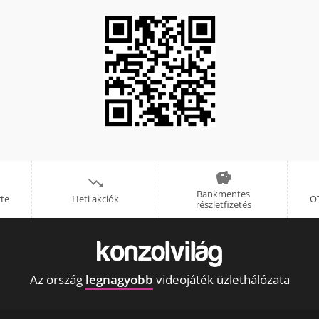


Bankmentes
rte
Heti akciók
OT
részletfizetés
Az ország
legnagyobb
videojáték üzlethálózata