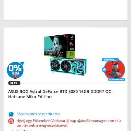
PC
ASUS ROG Astral GeForce RTX 5080 16GB GDDR7 OC -
Hatsune Miku Edition

Bankmentes részletfizetés
Nyerj egy Pókember: Vadonatúj nap ajándékcsomagot ennek a
terméknek a megvásárlásával!