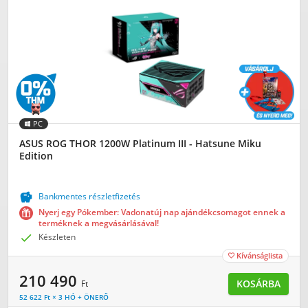
PC
ASUS ROG THOR 1200W Platinum III - Hatsune Miku
Edition

Bankmentes részletfizetés
Nyerj egy Pókember: Vadonatúj nap ajándékcsomagot ennek a
terméknek a megvásárlásával!

Készleten
Kívánságlista

210 490
KOSÁRBA
Ft
52 622 Ft × 3 HÓ + ÖNERŐ