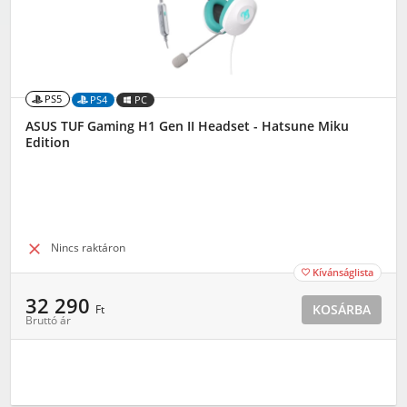
PS5
PS4
PC
ASUS TUF Gaming H1 Gen II Headset - Hatsune Miku
Edition

Nincs raktáron
Kívánságlista

32 290
KOSÁRBA
Ft
Bruttó ár