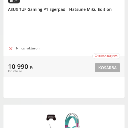
PC
ASUS TUF Gaming P1 Egérpad - Hatsune Miku Edition

Nincs raktáron
Kívánságlista

10 990
KOSÁRBA
Ft
Bruttó ár