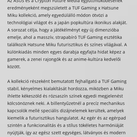
Az ASUS és a Crypton Future Media együttműködésének
eredményeként megszületett a
TUF Gaming x Hatsune
Miku
kollekció, amely egyedülálló módon ötvözi a
technológiai világot és a japán popkultúra ikonikus alakját.
A sorozat célja, hogy a játékélményt egy új dimenzióba
emelje, ahol a masszív, strapabíró TUF Gaming esztétika
találkozik Hatsune Miku futurisztikus és színes világával. A
különkiadás minden egyes darabja egyfajta hidat képez a
gamerek, a zenei rajongók és az anime-kultúra kedvelői
között.
A kollekció részeként bemutatott fejhallgató a TUF Gaming
stabil, kényelmes kialakítását hordozza, miközben a Miku
ihlette kékeszöld és rózsaszín színek egyedi megjelenést
kölcsönöznek neki. A billentyűzetnél a precíz mechanikus
kapcsolók mellé speciális dizájnelemek kerültek, amelyek
kiemelik a futurisztikus hangulatot. Az egér és az egérpad
szintén a funkcionalitás és a stílus tökéletes harmóniáját
nyújtják, így az egész szett egységes, látványos és modern