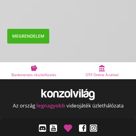
MEGRENDELEM


Bankmentes részletfizetés
OTP Online Áruhitel
Az ország
legnagyobb
videojáték üzlethálózata