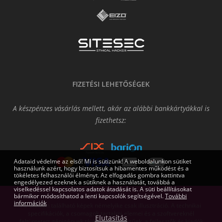
FIZETÉSI LEHETŐSÉGEK
A készpénzes vásárlás mellett, akár az alábbi bankkártyákkal is
fizethetsz:
Adataid védelme az első! Mi is sütizünk! A weboldalunkon sütiket
használunk azért, hogy biztosítsuk a hibamentes működést és a
tökéletes felhasználói élményt. Az elfogadás gombra kattintva
engedélyezed ezeknek a sütiknek a használatát, továbbá a
viselkedéssel kapcsolatos adatok átadását is. A süti beállításokat
bármikor módosíthatod a lenti kapcsolók segítségével.
További
információk
Az oldalon található képek némelyike csak illusztráció. A technikai
specifikációk, a csomagok tartalmi elemei és a szoftvereknél
Elutasítás
feltüntetett gépigények tájékoztató jellegűek, a fejlesztők és kiadók