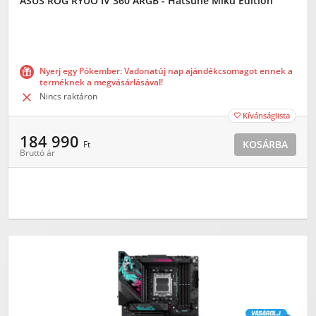
ASUS ROG RYUO IV 360 ARGB - Hatsune Miku Edition
Nyerj egy Pókember: Vadonatúj nap ajándékcsomagot ennek a
terméknek a megvásárlásával!

Nincs raktáron
Kívánságlista

184 990
KOSÁRBA
Ft
Bruttó ár