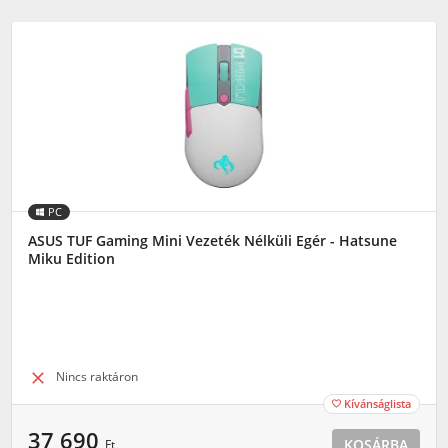
PC
ASUS TUF Gaming Mini Vezeték Nélküli Egér - Hatsune
Miku Edition

Nincs raktáron
Kívánságlista

37 690
KOSÁRBA
Ft