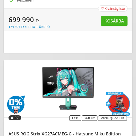

Készleten
Kívánságlista

699 990
KOSÁRBA
Ft
174 997 Ft × 3 HÓ + ÖNERŐ
PC
LCD
260 Hz
Wide Quad HD
ASUS ROG Strix XG27ACMEG-G - Hatsune Miku Edition