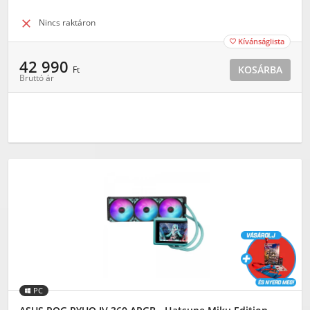

Nincs raktáron
Kívánságlista

42 990
KOSÁRBA
Ft
Bruttó ár
PC