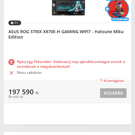
PC
ASUS ROG STRIX X870E-H GAMING WIFI7 - Hatsune Miku
Edition
Nyerj egy Pókember: Vadonatúj nap ajándékcsomagot ennek a
terméknek a megvásárlásával!

Nincs raktáron
Kívánságlista

197 590
KOSÁRBA
Ft
Bruttó ár