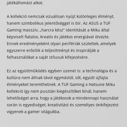
játékállomást alkot.
A kollekció nemcsak vizuálisan nyújt különleges élményt,
hanem szimbolikus jelentőséggel is bír. Az ASUS a TUF
Gaming masszív, „harcra kész” identitását a Miku által
képviselt fiatalos, kreatív és játékos energiával ötvözte.
Ennek eredményeként olyan perifériák születtek, amelyek
egyszerre erősítik a teljesítményt és inspirálják a
felhasználókat a saját stílusuk kifejezésére.
Ez az együttműködés egyben üzenet is: a technológia és a
kultúra nem állnak távol egymástól, sőt, együtt újfajta
élményeket teremthetnek. A TUF Gaming x Hatsune Miku
kollekció így nem pusztán kiegészítőket kínál, hanem
lehetőséget arra, hogy a játékosok a mindennapi használat
során is egyediséget, kreativitást és személyes önkifejezést
vigyenek a gamer világukba.