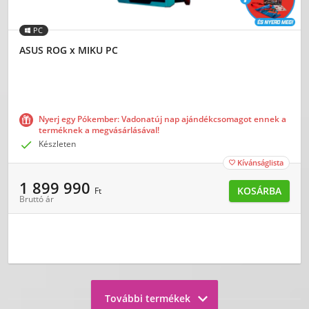
PC
ASUS ROG x MIKU PC
Nyerj egy Pókember: Vadonatúj nap ajándékcsomagot ennek a
terméknek a megvásárlásával!

Készleten
Kívánságlista

1 899 990
KOSÁRBA
Ft
Bruttó ár

További termékek