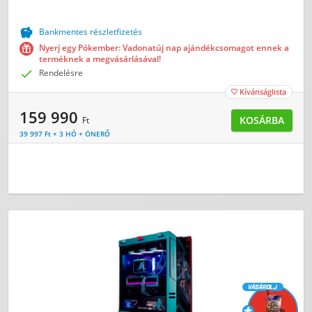

Bankmentes részletfizetés
Nyerj egy Pókember: Vadonatúj nap ajándékcsomagot ennek a
terméknek a megvásárlásával!

Rendelésre
Kívánságlista

159 990
KOSÁRBA
Ft
39 997 Ft × 3 HÓ + ÖNERŐ