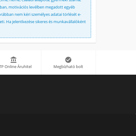
ajzban, motivációs levélben megadott egyéb
orábban nem kéri személyes adatai törlését e-
eti. Ha jelentkezése sikeres és munkavállalóként


P Online Áruhitel
Megbízható bolt