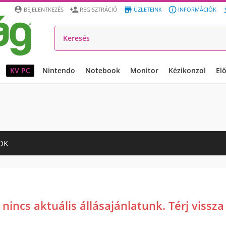




BEJELENTKEZÉS
REGISZTRÁCIÓ
ÜZLETEINK
INFORMÁCIÓK
KV PC
Nintendo
Notebook
Monitor
Kézikonzol
El
OK
 nincs aktuális állásajánlatunk. Térj vissz