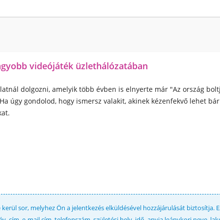
agyobb videójáték üzlethálózatában
alatnál dolgozni, amelyik több évben is elnyerte már "Az ország bol
! Ha úgy gondolod, hogy ismersz valakit, akinek kézenfekvő lehet bá
at.
kerül sor, melyhez Ön a jelentkezés elküldésével hozzájárulását biztosítja. 
 cím, e-mail cím, telefonszám, születési hely, idő, anyja leánykori neve, la