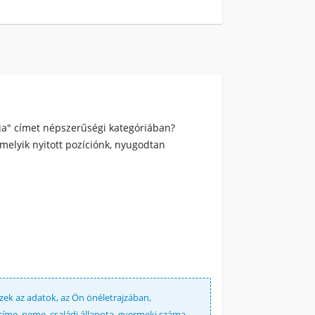
tja" címet népszerűségi kategóriában?
rmelyik nyitott pozíciónk, nyugodtan
Ezek az adatok, az Ön önéletrajzában,
kcíme, neme, családi állapota, gyermeki száma,