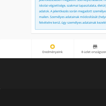
iskolai végzettsége, szakmai tapasztalata, élet
adatok. A jelentkezés során megadott személyes 
mailen. Személyes adatainak módosítását (helyes
felvételre kerül, úgy személyes adatainak keze


Eredményeink
8 üzlet országsze