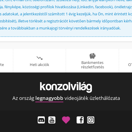
útja, fényképe, közösségi profilok hivatkozása (LinkedIn, facebook), önéletr
adatokat, a jelentkezéstől számított 1 évig kezeljük, ha Ön, mint érintett k
bítését), illetve törlését a regisztrációt követően bármely időpontban kérh
lésére a továbbiakban a munkajogi törvényi rendelkezések irányadóak.


Bankmentes
rte
Heti akciók
OT
részletfizetés
Az ország
legnagyobb
videojáték üzlethálózata