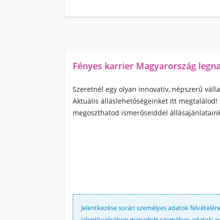
Fényes karrier Magyarország legn
Szeretnél egy olyan innovatív, népszerű váll
Aktuális álláslehetőségeinket itt megtalálod
megoszthatod ismerőseiddel állásajánlataink
Jelentkezése során személyes adatok felvételére 
jelentkezésében megadott személyes adatok: név,