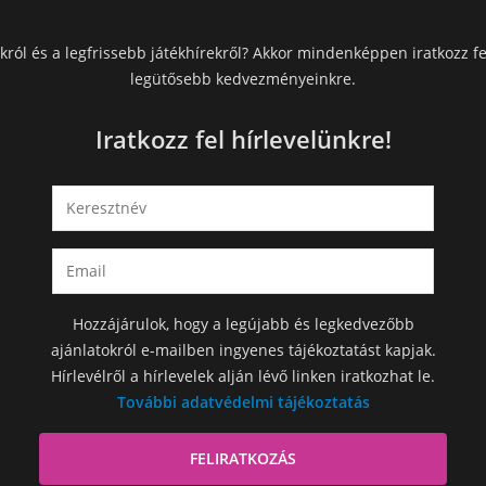
król és a legfrissebb játékhírekről? Akkor mindenképpen iratkozz fe
legütősebb kedvezményeinkre.
Iratkozz fel hírlevelünkre!
Hozzájárulok, hogy a legújabb és legkedvezőbb
ajánlatokról e-mailben ingyenes tájékoztatást kapjak.
Hírlevélről a hírlevelek alján lévő linken iratkozhat le.
További adatvédelmi tájékoztatás