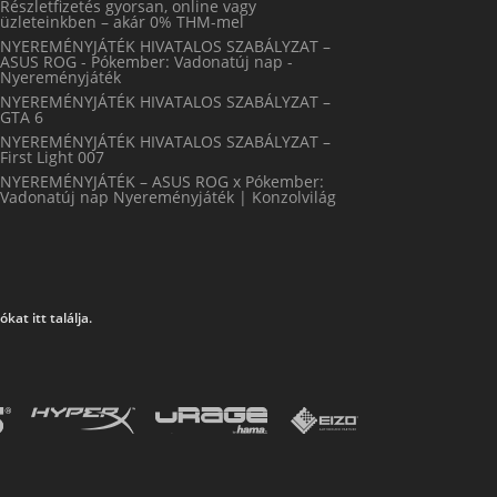
Részletfizetés gyorsan, online vagy
üzleteinkben – akár 0% THM-mel
NYEREMÉNYJÁTÉK HIVATALOS SZABÁLYZAT –
ASUS ROG - Pókember: Vadonatúj nap -
Nyereményjáték
NYEREMÉNYJÁTÉK HIVATALOS SZABÁLYZAT –
GTA 6
NYEREMÉNYJÁTÉK HIVATALOS SZABÁLYZAT –
First Light 007
NYEREMÉNYJÁTÉK – ASUS ROG x Pókember:
Vadonatúj nap Nyereményjáték | Konzolvilág
at itt találja.