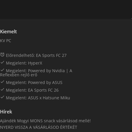
Kiemelt
KV PC

Előrendelhető: EA Sports FC 27

Megjelent: HyperX

Megjelent: Powered by Nvidia | A
Reflexben rejlő erő

Megjelent: Powered by ASUS

Megjelent: EA Sports FC 26

Megjelent: ASUS x Hatsune Miku
Hírek
Ajándék Mogyi MONS snack vásárlásod mellé!
NYERD VISSZA A VÁSÁRLÁSOD ÉRTÉKÉT