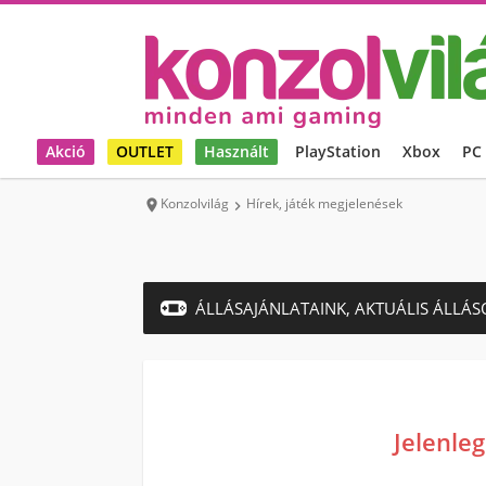
Akció
OUTLET
Használt
PlayStation
Xbox
PC
Konzolvilág
Hírek, játék megjelenések


ÁLLÁSAJÁNLATAINK, AKTUÁLIS ÁLLÁS
Jelenleg