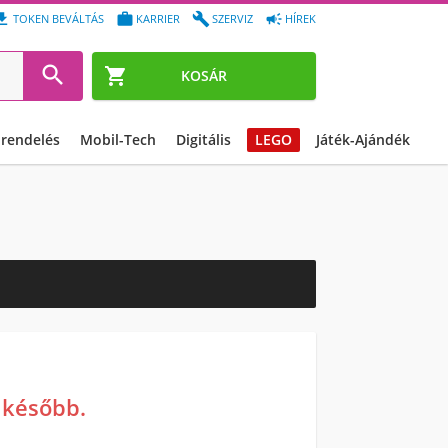




TOKEN BEVÁLTÁS
KARRIER
SZERVIZ
HÍREK


KOSÁR
őrendelés
Mobil-Tech
Digitális
LEGO
Játék-Ajándék
a később.