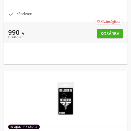

Készleten
Kívánságlista

990
KOSÁRBA
Ft
Bruttó ár
AJÁNDÉKTÁRGY