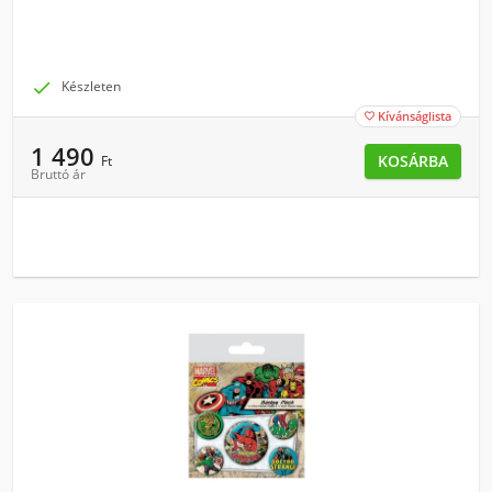

Készleten
Kívánságlista

1 490
KOSÁRBA
Ft
Bruttó ár