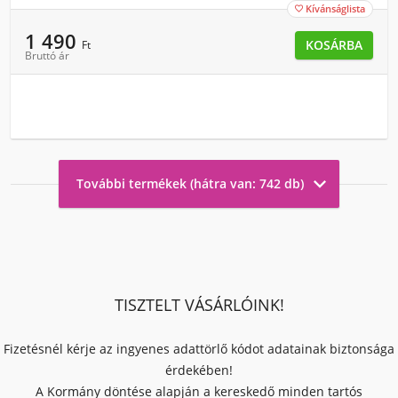
Kívánságlista

1 490
KOSÁRBA
Ft
Bruttó ár

További termékek (hátra van: 742 db)
TISZTELT VÁSÁRLÓINK!
Fizetésnél kérje az ingyenes adattörlő kódot adatainak biztonsága
érdekében!
A Kormány döntése alapján a kereskedő minden tartós