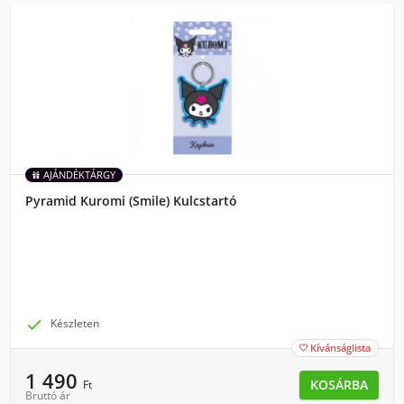
AJÁNDÉKTÁRGY
Pyramid Kuromi (Smile) Kulcstartó

Készleten
Kívánságlista

1 490
KOSÁRBA
Ft
Bruttó ár