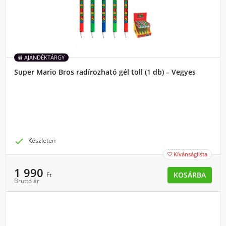
AJÁNDÉKTÁRGY
Super Mario Bros radírozható gél toll (1 db) – Vegyes

Készleten
Kívánságlista

1 990
KOSÁRBA
Ft
Bruttó ár