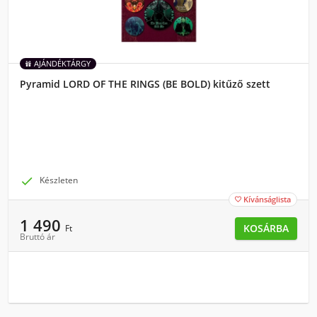
AJÁNDÉKTÁRGY
Pyramid LORD OF THE RINGS (BE BOLD) kitűző szett

Készleten
Kívánságlista

1 490
KOSÁRBA
Ft
Bruttó ár