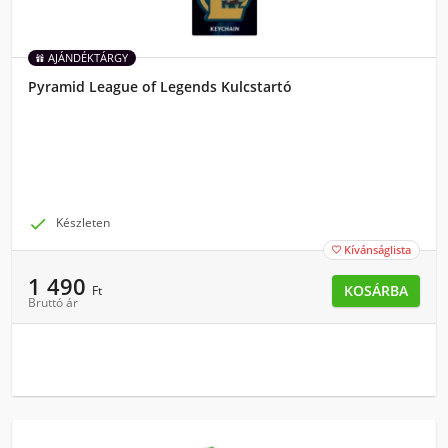
AJÁNDÉKTÁRGY
Pyramid League of Legends Kulcstartó

Készleten
Kívánságlista

1 490
KOSÁRBA
Ft
Bruttó ár