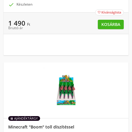

Készleten
Kívánságlista

1 490
KOSÁRBA
Ft
Bruttó ár
AJÁNDÉKTÁRGY
Minecraft "Boom" toll díszítéssel