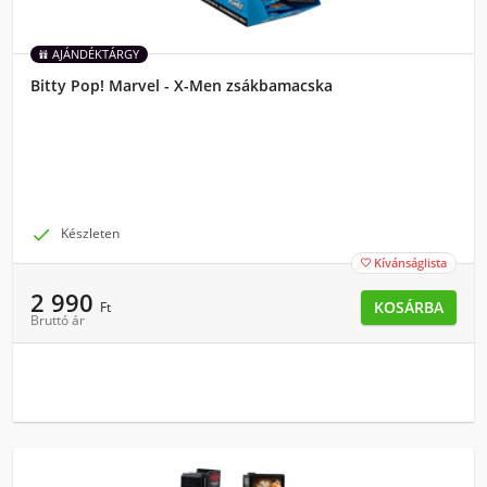
AJÁNDÉKTÁRGY
Bitty Pop! Marvel - X-Men zsákbamacska

Készleten
Kívánságlista

2 990
KOSÁRBA
Ft
Bruttó ár