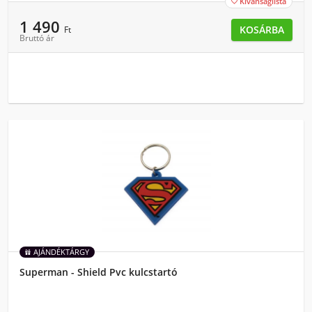
Kívánságlista

1 490
KOSÁRBA
Ft
Bruttó ár
AJÁNDÉKTÁRGY
Superman - Shield Pvc kulcstartó