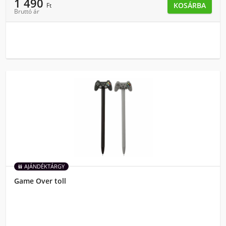
1 490
KOSÁRBA
Ft
Bruttó ár
AJÁNDÉKTÁRGY
Game Over toll