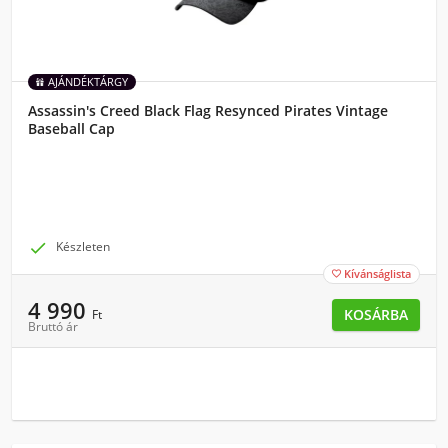
AJÁNDÉKTÁRGY
Assassin's Creed Black Flag Resynced Pirates Vintage
Baseball Cap

Készleten
Kívánságlista

4 990
KOSÁRBA
Ft
Bruttó ár