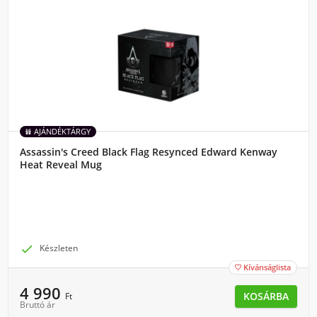
AJÁNDÉKTÁRGY
Assassin's Creed Black Flag Resynced Edward Kenway
Heat Reveal Mug

Készleten
Kívánságlista

4 990
KOSÁRBA
Ft
Bruttó ár