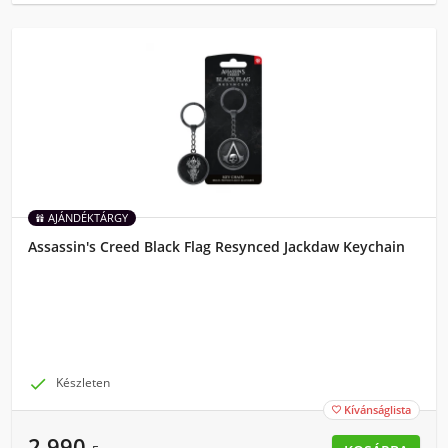
AJÁNDÉKTÁRGY
Assassin's Creed Black Flag Resynced Jackdaw Keychain

Készleten
Kívánságlista

2 990