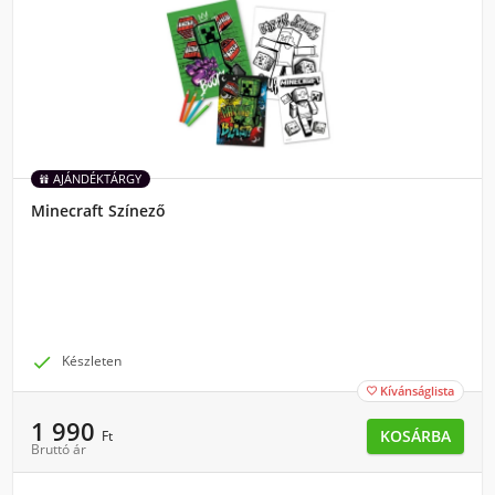
AJÁNDÉKTÁRGY
Minecraft Színező

Készleten
Kívánságlista

1 990
KOSÁRBA
Ft
Bruttó ár