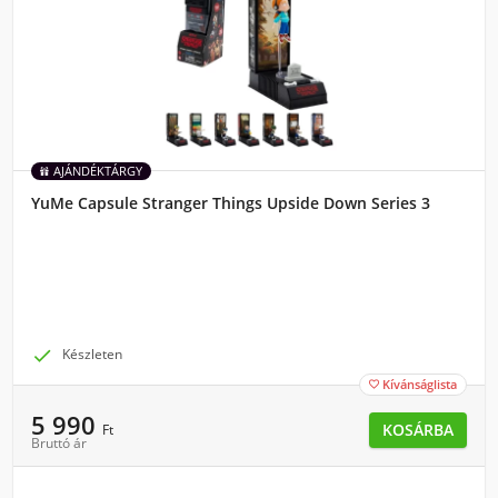
AJÁNDÉKTÁRGY
YuMe Capsule Stranger Things Upside Down Series 3

Készleten
Kívánságlista

5 990
KOSÁRBA
Ft
Bruttó ár