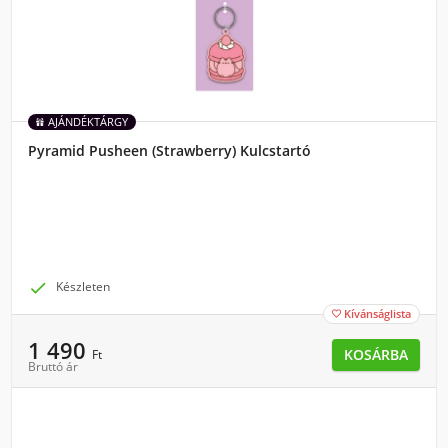
AJÁNDÉKTÁRGY
Pyramid Pusheen (Strawberry) Kulcstartó

Készleten
Kívánságlista

1 490
KOSÁRBA
Ft
Bruttó ár