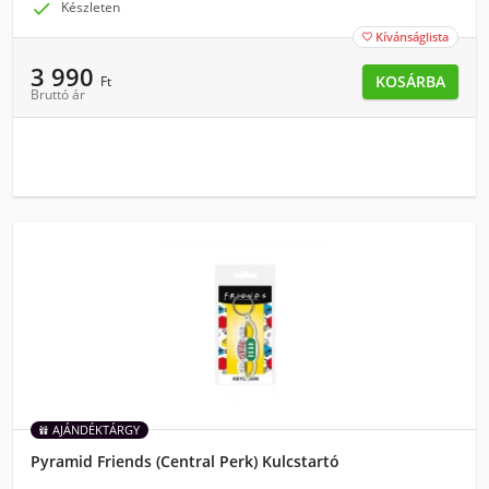

Készleten
Kívánságlista

3 990
KOSÁRBA
Ft
Bruttó ár
AJÁNDÉKTÁRGY
Pyramid Friends (Central Perk) Kulcstartó