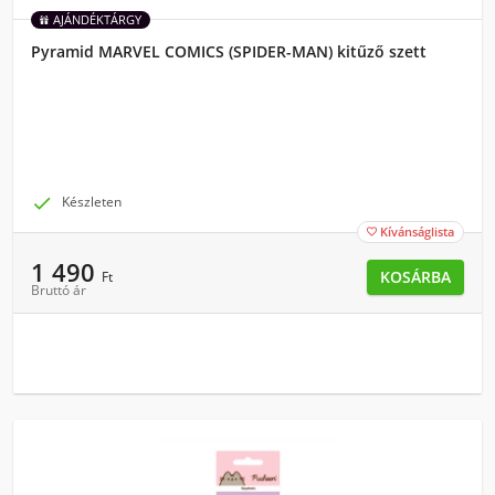
AJÁNDÉKTÁRGY
Pyramid MARVEL COMICS (SPIDER-MAN) kitűző szett

Készleten
Kívánságlista

1 490
KOSÁRBA
Ft
Bruttó ár