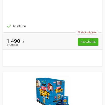

Készleten
Kívánságlista

1 490
KOSÁRBA
Ft
Bruttó ár