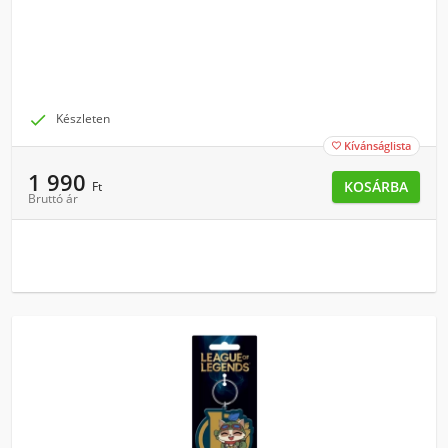

Készleten
Kívánságlista

1 990
KOSÁRBA
Ft
Bruttó ár