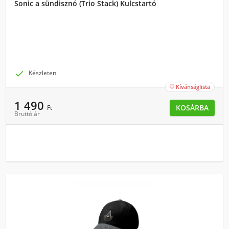
Sonic a sündisznó (Trio Stack) Kulcstartó

Készleten
Kívánságlista

1 490
KOSÁRBA
Ft
Bruttó ár