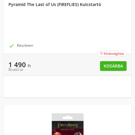
Pyramid The Last of Us (FIREFLIES) Kulcstartó

Készleten
Kívánságlista

1 490
KOSÁRBA
Ft
Bruttó ár