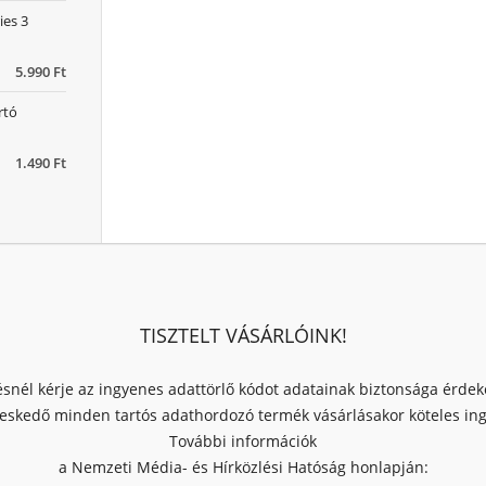
ies 3
5.990 Ft
rtó
1.490 Ft
TISZTELT VÁSÁRLÓINK!
ésnél kérje az ingyenes adattörlő kódot adatainak biztonsága érde
skedő minden tartós adathordozó termék vásárlásakor köteles ingy
További információk
a Nemzeti Média- és Hírközlési Hatóság honlapján: