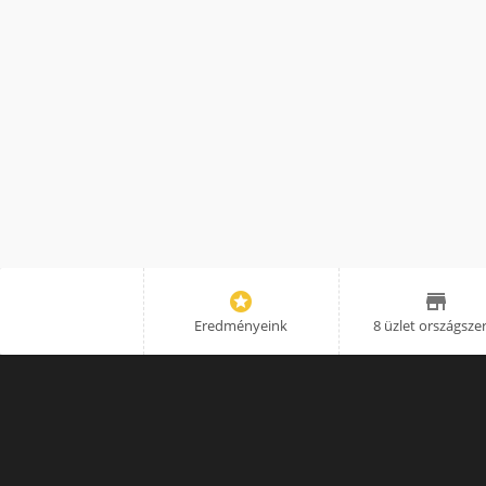


Eredményeink
8 üzlet országsze