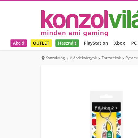
Akció
OUTLET
Használt
PlayStation
Xbox
PC
Konzolvilág
Ajándéktárgyak
Tartozékok
Pyramid



