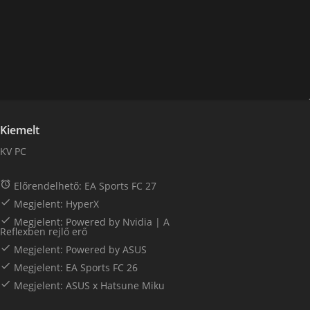
Kiemelt
KV PC

Előrendelhető: EA Sports FC 27

Megjelent: HyperX

Megjelent: Powered by Nvidia | A
Reflexben rejlő erő

Megjelent: Powered by ASUS

Megjelent: EA Sports FC 26

Megjelent: ASUS x Hatsune Miku