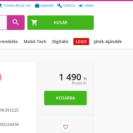




TOKEN BEVÁLTÁS
KARRIER
SZERVIZ
HÍREK


KOSÁR
őrendelés
Mobil-Tech
Digitális
LEGO
Játék-Ajándék
1 490
l
Ft
Bruttó ár
KOSÁRBA
RK39322C
00224436
