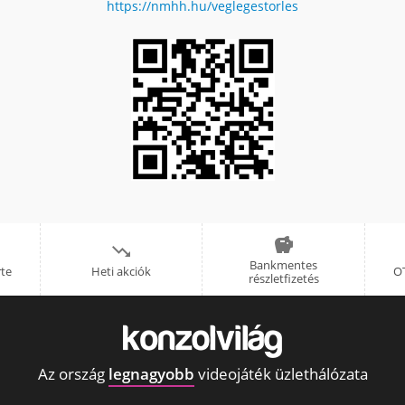
https://nmhh.hu/veglegestorles


Bankmentes
rte
Heti akciók
OT
részletfizetés
Az ország
legnagyobb
videojáték üzlethálózata