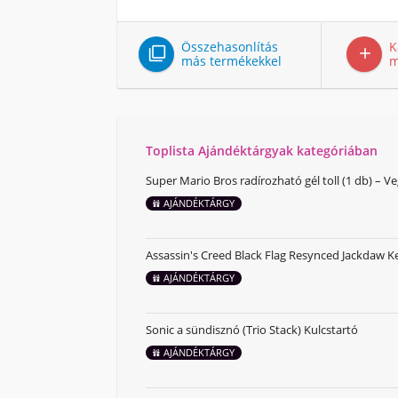
Összehasonlítás
K


más termékekkel
m
Toplista Ajándéktárgyak kategóriában
Super Mario Bros radírozható gél toll (1 db) – V
AJÁNDÉKTÁRGY
Assassin's Creed Black Flag Resynced Jackdaw K
AJÁNDÉKTÁRGY
Sonic a sündisznó (Trio Stack) Kulcstartó
AJÁNDÉKTÁRGY