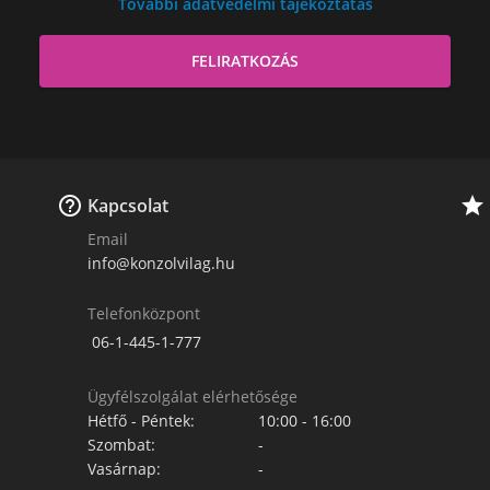
További adatvédelmi tájékoztatás


Kapcsolat
Email
info@konzolvilag.hu
Telefonközpont
06-1-445-1-777
Ügyfélszolgálat elérhetősége
Hétfő - Péntek:
10:00 - 16:00
Szombat:
-
Vasárnap:
-