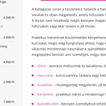
ntage
A kidolgozás során a részletekre helyezik a han
vonalak és olyan megjelenés, amely hosszabb h
4.990 Ft
A dizájn nem hivalkodó, mégis könnyen magára 
hátizsákon vagy akár táskán is jól mutat.
 1
3.990 Ft
Praktikus méretének köszönhetően kényelmese
kulcsokat, mégis elég hangsúlyos ahhoz, hogy 
Kenway
választás mindennapi használatra, ajándékként 
meglepetést keresel, ami személyes, mégis kö
4.990 Ft
Stílus
- ikonikus motívumok és karakteres d
Használat
- kulcscsomóra, táskára vagy hátizs
2.990 Ft
Kialakítás
- részletgazdag megjelenés, jól 
Kényelem
- praktikus méret a mindennapi
1.490 Ft
Ajándék ötlet
- könnyen személyessé tehető