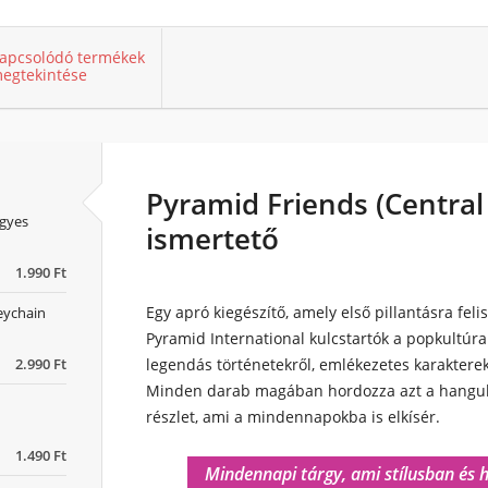
apcsolódó termékek
egtekintése
Pyramid Friends (Central 
egyes
ismertető
1.990 Ft
Egy apró kiegészítő, amely első pillantásra feli
eychain
Pyramid International kulcstartók a popkultúra 
2.990 Ft
legendás történetekről, emlékezetes karakterek
Minden darab magában hordozza azt a hangulat
részlet, ami a mindennapokba is elkísér.
1.490 Ft
Mindennapi tárgy, ami stílusban és 