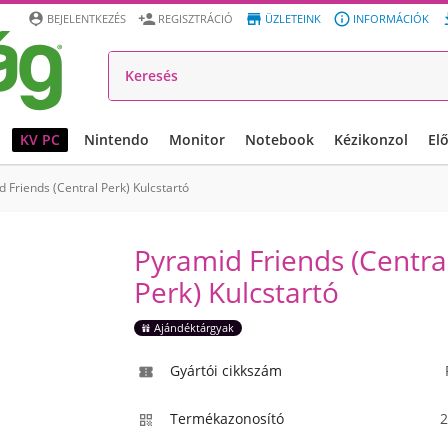




BEJELENTKEZÉS
REGISZTRÁCIÓ
ÜZLETEINK
INFORMÁCIÓK
KV PC
Nintendo
Monitor
Notebook
Kézikonzol
El
 Friends (Central Perk) Kulcstartó
Pyramid Friends (Centra
Perk) Kulcstartó
Ajándéktárgyak
Gyártói cikkszám

Termékazonosító
2
