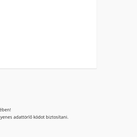
kében!
enes adattörlő kódot biztosítani.