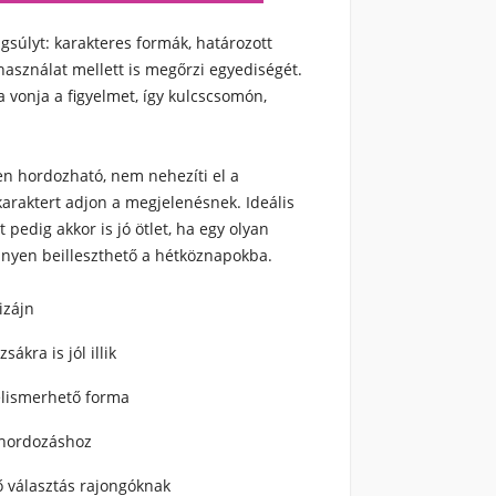
gsúlyt: karakteres formák, határozott
asználat mellett is megőrzi egyediségét.
vonja a figyelmet, így kulcscsomón,
n hordozható, nem nehezíti el a
karaktert adjon a megjelenésnek. Ideális
pedig akkor is jó ötlet, ha egy olyan
nnyen beilleszthető a hétköznapokba.
izájn
ákra is jól illik
felismerhető forma
 hordozáshoz
 választás rajongóknak