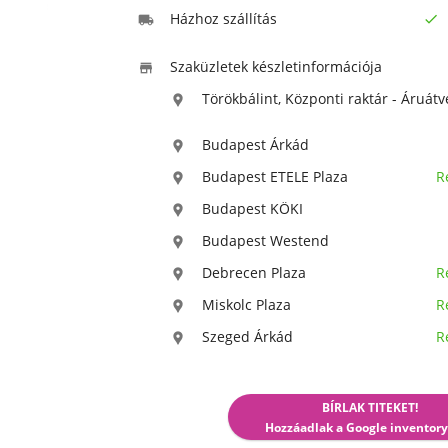
Házhoz szállítás


Szaküzletek készletinformációja

Törökbálint, Központi raktár - Áruátv

Budapest Árkád

Budapest ETELE Plaza
R

Budapest KÖKI

Budapest Westend

Debrecen Plaza
R

Miskolc Plaza
R

Szeged Árkád
R

BÍRLAK TITEKET!
Hozzáadlak a Google inventory