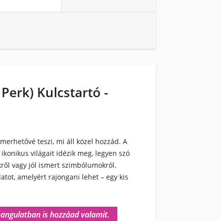
Perk) Kulcstartó -
smerhetővé teszi, mi áll közel hozzád. A
ikonikus világait idézik meg, legyen szó
ről vagy jól ismert szimbólumokról.
ot, amelyért rajongani lehet – egy kis
hangulatban is hozzáad valamit.