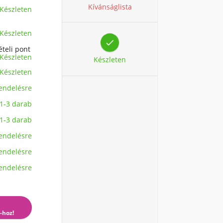
Kívánságlista
Készleten
Készleten

ételi pont
Készleten
Készleten
Készleten
endelésre
1-3 darab
1-3 darab
endelésre
endelésre
endelésre
-hoz!