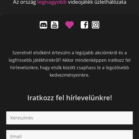
Az ország
legnagyobb
videojáték üzlethálózata
Szeretnél elsőként értesülni a legújabb akcióinkról és a
legfrissebb játékhírekről? Akkor mindenképpen iratkozz fel
hírlevelünkre, hogy elsők között csaphass le a legütősebb
kedvezményeinkre.
Iratkozz fel hírlevelünkre!