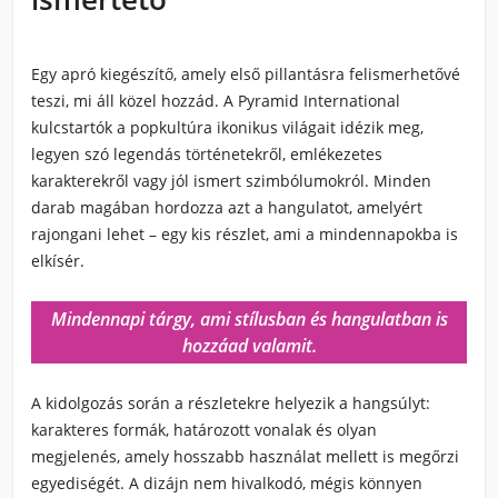
Egy apró kiegészítő, amely első pillantásra felismerhetővé
teszi, mi áll közel hozzád. A Pyramid International
kulcstartók a popkultúra ikonikus világait idézik meg,
legyen szó legendás történetekről, emlékezetes
karakterekről vagy jól ismert szimbólumokról. Minden
darab magában hordozza azt a hangulatot, amelyért
rajongani lehet – egy kis részlet, ami a mindennapokba is
elkísér.
Mindennapi tárgy, ami stílusban és hangulatban is
hozzáad valamit.
A kidolgozás során a részletekre helyezik a hangsúlyt:
karakteres formák, határozott vonalak és olyan
megjelenés, amely hosszabb használat mellett is megőrzi
egyediségét. A dizájn nem hivalkodó, mégis könnyen