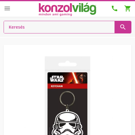



