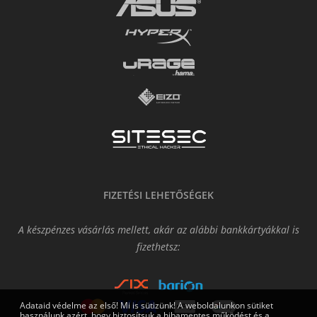
FIZETÉSI LEHETŐSÉGEK
A készpénzes vásárlás mellett, akár az alábbi bankkártyákkal is
fizethetsz:
Adataid védelme az első! Mi is sütizünk! A weboldalunkon sütiket
használunk azért, hogy biztosítsuk a hibamentes működést és a