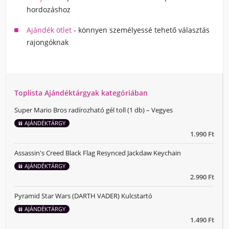
hordozáshoz
Ajándék ötlet
- könnyen személyessé tehető választás
rajongóknak
Toplista Ajándéktárgyak kategóriában
Super Mario Bros radírozható gél toll (1 db) – Vegyes
AJÁNDÉKTÁRGY
1.990 Ft
Assassin's Creed Black Flag Resynced Jackdaw Keychain
AJÁNDÉKTÁRGY
2.990 Ft
Pyramid Star Wars (DARTH VADER) Kulcstartó
AJÁNDÉKTÁRGY
1.490 Ft