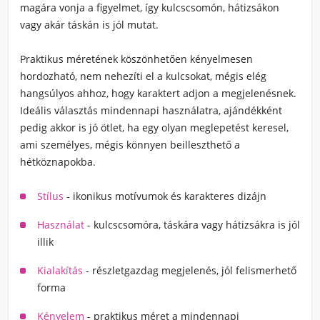
magára vonja a figyelmet, így kulcscsomón, hátizsákon
vagy akár táskán is jól mutat.
Praktikus méretének köszönhetően kényelmesen
hordozható, nem nehezíti el a kulcsokat, mégis elég
hangsúlyos ahhoz, hogy karaktert adjon a megjelenésnek.
Ideális választás mindennapi használatra, ajándékként
pedig akkor is jó ötlet, ha egy olyan meglepetést keresel,
ami személyes, mégis könnyen beilleszthető a
hétköznapokba.
Stílus
- ikonikus motívumok és karakteres dizájn
Használat
- kulcscsomóra, táskára vagy hátizsákra is jól
illik
Kialakítás
- részletgazdag megjelenés, jól felismerhető
forma
Kényelem
- praktikus méret a mindennapi