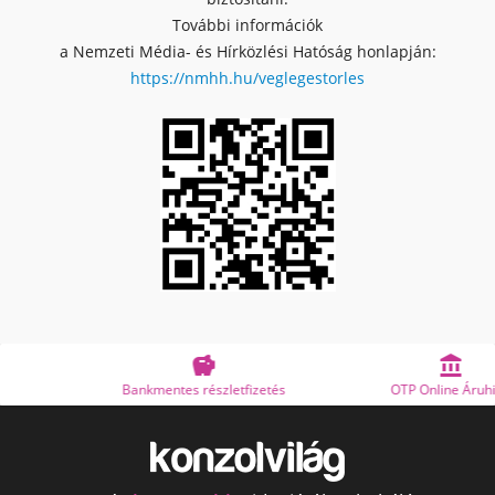
További információk
a Nemzeti Média- és Hírközlési Hatóság honlapján:
https://nmhh.hu/veglegestorles


Bankmentes részletfizetés
OTP Online Áruhitel