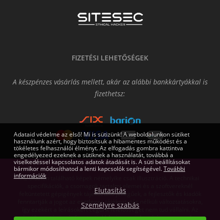
FIZETÉSI LEHETŐSÉGEK
A készpénzes vásárlás mellett, akár az alábbi bankkártyákkal is
fizethetsz:
Adataid védelme az első! Mi is sütizünk! A weboldalunkon sütiket
használunk azért, hogy biztosítsuk a hibamentes működést és a
tökéletes felhasználói élményt. Az elfogadás gombra kattintva
engedélyezed ezeknek a sütiknek a használatát, továbbá a
viselkedéssel kapcsolatos adatok átadását is. A süti beállításokat
bármikor módosíthatod a lenti kapcsolók segítségével.
További
információk
Az oldalon található képek némelyike csak illusztráció. A technikai
specifikációk, a csomagok tartalmi elemei és a szoftvereknél
Elutasítás
feltüntetett gépigények tájékoztató jellegűek, a fejlesztők és kiadók
fenntartják a jogot az esetleges tájékoztatás nélküli változtatásokra,
Személyre szabás
így ezekért a leírásokért cégünk felelősséget nem tud vállalni. Az
árváltoztatás jogát fenntartjuk! Az itt megjelent írásos anyagok a