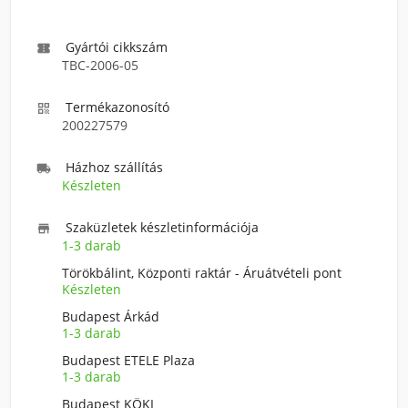
Gyártói cikkszám

TBC-2006-05
Termékazonosító

200227579
Házhoz szállítás

Készleten
Szaküzletek készletinformációja

1-3 darab
Törökbálint, Központi raktár - Áruátvételi pont
Készleten
Budapest Árkád
1-3 darab
Budapest ETELE Plaza
1-3 darab
Budapest KÖKI