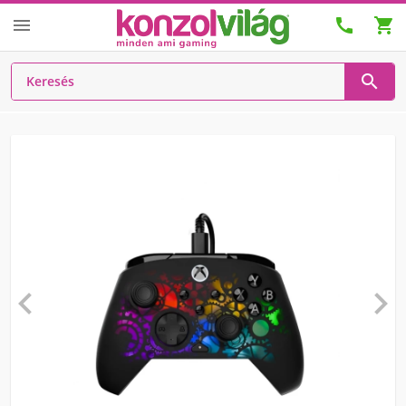





