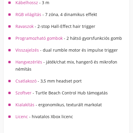
Kábelhossz
- 3 m
RGB világítás
- 7 zóna, 4 dinamikus effekt
Ravaszok
- 2-stop Hall-Effect hair trigger
Programozható gombok
- 2 hátsó gyorsfunkciós gomb
Visszajelzés
- dual rumble motor és impulse trigger
Hangvezérlés
- játék/chat mix, hangerő és mikrofon
némítás
Csatlakozó
- 3,5 mm headset port
Szoftver
- Turtle Beach Control Hub támogatás
Kialakítás
- ergonomikus, texturált markolat
Licenc
- hivatalos Xbox licenc