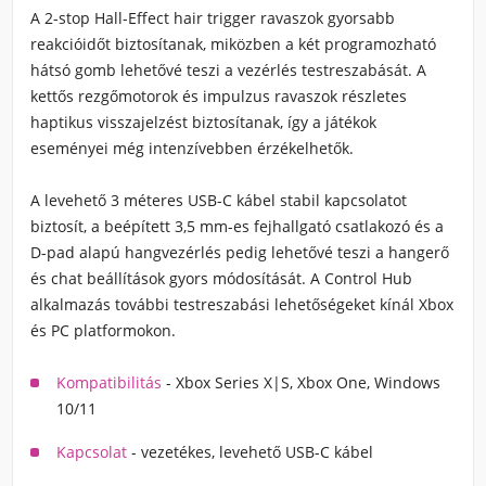
A 2-stop Hall-Effect hair trigger ravaszok gyorsabb
reakcióidőt biztosítanak, miközben a két programozható
hátsó gomb lehetővé teszi a vezérlés testreszabását. A
kettős rezgőmotorok és impulzus ravaszok részletes
haptikus visszajelzést biztosítanak, így a játékok
eseményei még intenzívebben érzékelhetők.
A levehető 3 méteres USB-C kábel stabil kapcsolatot
biztosít, a beépített 3,5 mm-es fejhallgató csatlakozó és a
D-pad alapú hangvezérlés pedig lehetővé teszi a hangerő
és chat beállítások gyors módosítását. A Control Hub
alkalmazás további testreszabási lehetőségeket kínál Xbox
és PC platformokon.
Kompatibilitás
- Xbox Series X|S, Xbox One, Windows
10/11
Kapcsolat
- vezetékes, levehető USB-C kábel