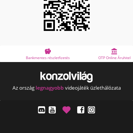


Bankmentes részletfizetés
OTP Online Áruhitel
Az ország
legnagyobb
videojáték üzlethálózata