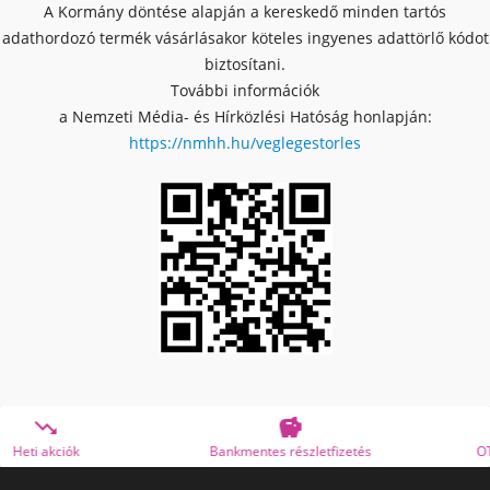
A Kormány döntése alapján a kereskedő minden tartós
adathordozó termék vásárlásakor köteles ingyenes adattörlő kódot
biztosítani.
További információk
a Nemzeti Média- és Hírközlési Hatóság honlapján:
https://nmhh.hu/veglegestorles


Bankmentes részletfizetés
OTP Online Áruhitel