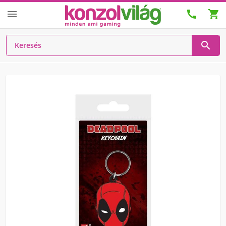



