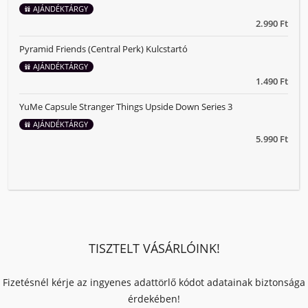
AJÁNDÉKTÁRGY
2.990 Ft
Pyramid Friends (Central Perk) Kulcstartó
AJÁNDÉKTÁRGY
1.490 Ft
YuMe Capsule Stranger Things Upside Down Series 3
AJÁNDÉKTÁRGY
5.990 Ft
TISZTELT VÁSÁRLÓINK!
Fizetésnél kérje az ingyenes adattörlő kódot adatainak biztonsága
érdekében!