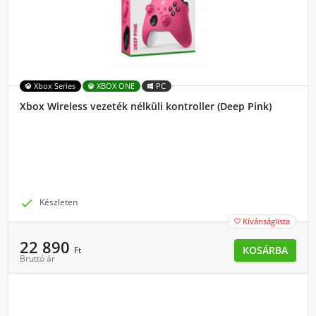
Xbox Series
XBOX ONE
PC
Xbox Wireless vezeték nélküli kontroller (Deep Pink)

Készleten
Kívánságlista

22 890
KOSÁRBA
Ft
Bruttó ár