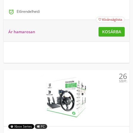

Előrendelhető
Kívánságlista

KOSÁRBA
Ár hamarosan
26
SZEPT.
Xbox Series
PC