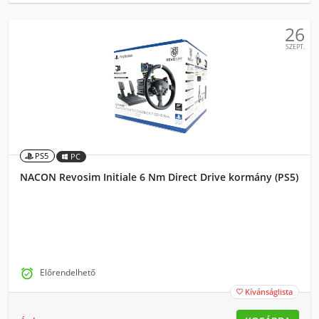
26
SZEPT.
PS5
PC
NACON Revosim Initiale 6 Nm Direct Drive kormány (PS5)

Előrendelhető
Kívánságlista
