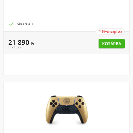

Készleten
Kívánságlista

21 890
KOSÁRBA
Ft
Bruttó ár