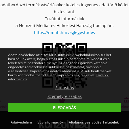
adathordozó termék vásárlásakor köteles ingyenes adattörlő kódot
biztosítani.
További információk
a Nemzeti Média- és Hírközlési Hatóság honlapján:
https://nmhh.hu/veglegestorles
Adataid védelme az első! Mi is sütizünk! A weboldalunkon sütiket
használunk azért, hogy biztosítsuk a hibamentes működést és a
tökéletes felhasználói élményt. Az elfogadás gombra kattintva
engedélyezed ezeknek a sütiknek a használatát, továbbá a
viselkedéssel kapcsolatos adatok átadását is. A süti beállításokat
bármikor módosíthatod a lenti kapcsolók segítségével.
További
információk
Elutasítás
Személyre szabás


Bankmentes részletfizetés
OTP Online Áruhitel
ELFOGADÁS
Adatvédelem
Süti információk
Általános Szerződési Feltételek