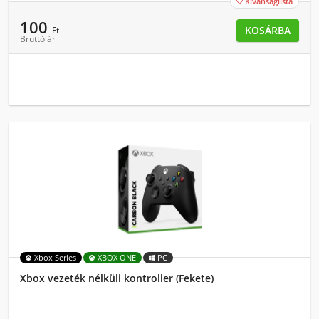
Kívánságlista

100
KOSÁRBA
Ft
Bruttó ár
Xbox Series
XBOX ONE
PC
Xbox vezeték nélküli kontroller (Fekete)