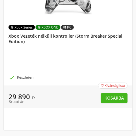
Xbox Series
XBOX ONE
PC
Xbox Vezeték nélküli kontroller (Storm Breaker Special
Edition)

Készleten
Kívánságlista

29 890
KOSÁRBA
Ft
Bruttó ár