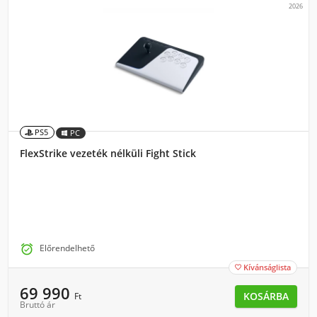
2026
PS5
PC
FlexStrike vezeték nélküli Fight Stick

Előrendelhető
Kívánságlista

69 990
KOSÁRBA
Ft
Bruttó ár