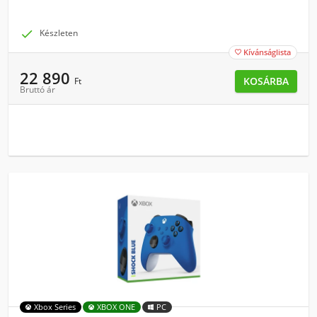

Készleten
Kívánságlista

22 890
KOSÁRBA
Ft
Bruttó ár
Xbox Series
XBOX ONE
PC