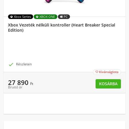
Xbox Series
XBOX ONE
PC
Xbox Vezeték nélküli kontroller (Heart Breaker Special
Edition)

Készleten
Kívánságlista

27 890
KOSÁRBA
Ft
Bruttó ár