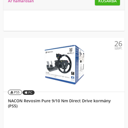
KOSÁRBA
Ár hamarosan
26
SZEPT.
PS5
PC
NACON Revosim Pure 9/10 Nm Direct Drive kormány
(PS5)