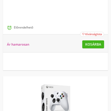

Előrendelhető
Kívánságlista

KOSÁRBA
Ár hamarosan