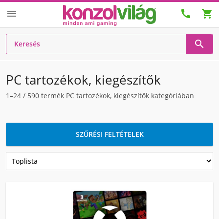




PC tartozékok, kiegészítők
1–24
/
590
termék PC tartozékok, kiegészítők kategóriában
SZŰRÉSI FELTÉTELEK