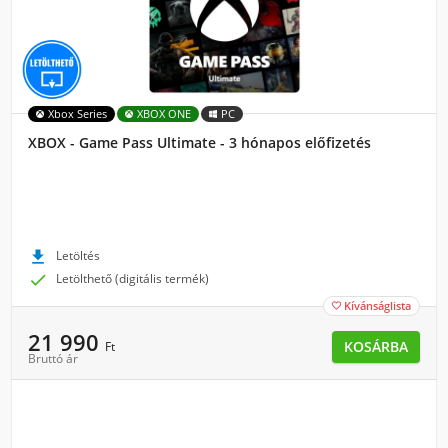
Xbox Series
XBOX ONE
PC
XBOX - Game Pass Ultimate - 3 hónapos előfizetés

Letöltés

Letölthető (digitális termék)
Kívánságlista

21 990
KOSÁRBA
Ft
Bruttó ár