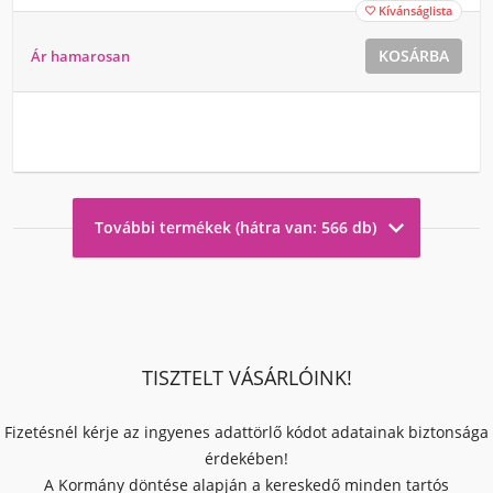
Kívánságlista

KOSÁRBA
Ár hamarosan

További termékek (hátra van: 566 db)
TISZTELT VÁSÁRLÓINK!
Fizetésnél kérje az ingyenes adattörlő kódot adatainak biztonsága
érdekében!
A Kormány döntése alapján a kereskedő minden tartós