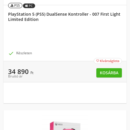
PS5
PC
PlayStation 5 (PS5) DualSense Kontroller - 007 First Light
Limited Edition

Készleten
Kívánságlista

34 890
KOSÁRBA
Ft
Bruttó ár