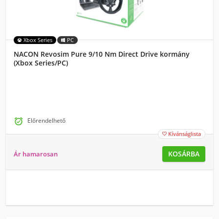
Xbox Series
PC
NACON Revosim Pure 9/10 Nm Direct Drive kormány
(Xbox Series/PC)

Előrendelhető
Kívánságlista

KOSÁRBA
Ár hamarosan