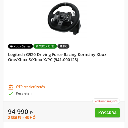
Xbox Series
XBOX ONE
PC
Logitech G920 Driving Force Racing Kormány Xbox
One/Xbox S/Xbox X/PC (941-000123)

OTP részletfizetés

Készleten
Kívánságlista

94 990
KOSÁRBA
Ft
2 386 Ft × 48 HÓ