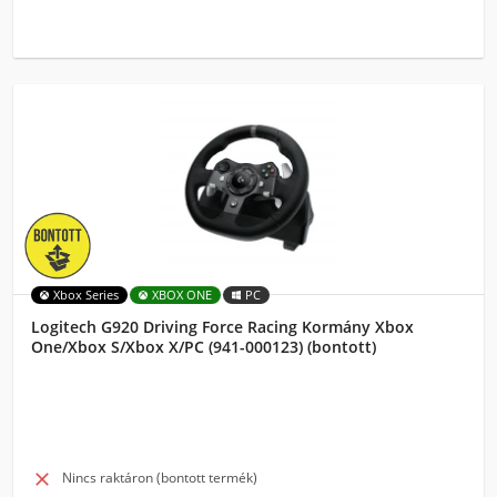
Xbox Series
XBOX ONE
PC
Logitech G920 Driving Force Racing Kormány Xbox
One/Xbox S/Xbox X/PC (941-000123) (bontott)

Nincs raktáron (bontott termék)