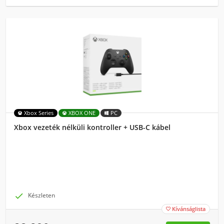
Xbox Series
XBOX ONE
PC
Xbox vezeték nélküli kontroller + USB-C kábel

Készleten
Kívánságlista
