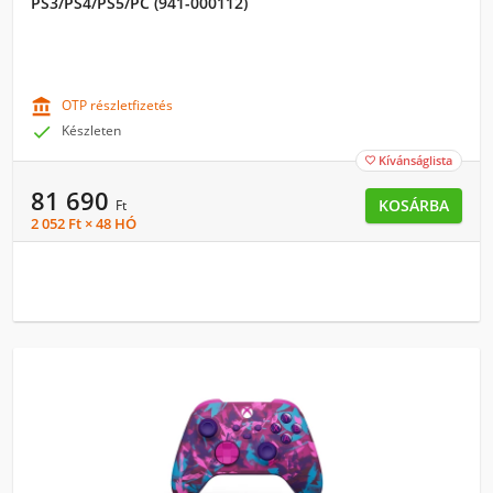
PS3/PS4/PS5/PC (941-000112)

OTP részletfizetés

Készleten
Kívánságlista

81 690
KOSÁRBA
Ft
2 052 Ft × 48 HÓ