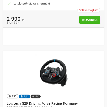

Letölthető (digitális termék)
Kívánságlista

2 990
KOSÁRBA
Ft
Bruttó ár
PS5
PS4
PC
Logitech G29 Driving Force Racing Kormány