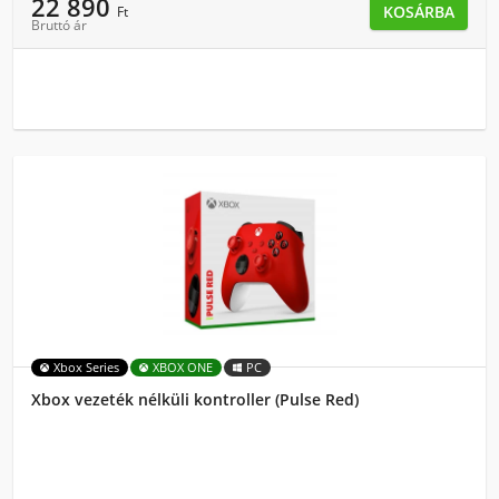
22 890
KOSÁRBA
Ft
Bruttó ár
Xbox Series
XBOX ONE
PC
Xbox vezeték nélküli kontroller (Pulse Red)