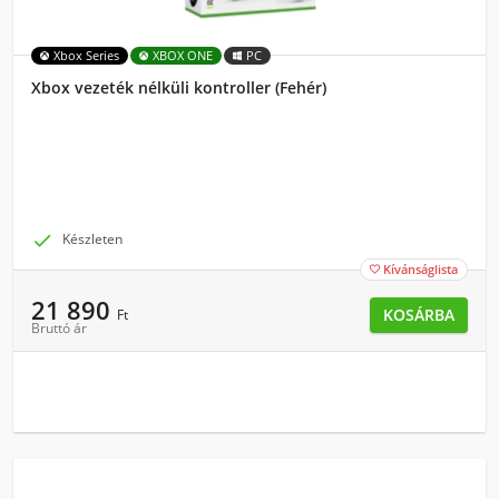
Xbox Series
XBOX ONE
PC
Xbox vezeték nélküli kontroller (Fehér)

Készleten
Kívánságlista

21 890
KOSÁRBA
Ft
Bruttó ár