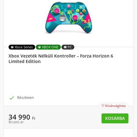
Xbox Series
XBOX ONE
PC
Xbox Vezeték Nélküli Kontroller – Forza Horizon 6
Limited Edition

Készleten
Kívánságlista

34 990
KOSÁRBA
Ft
Bruttó ár