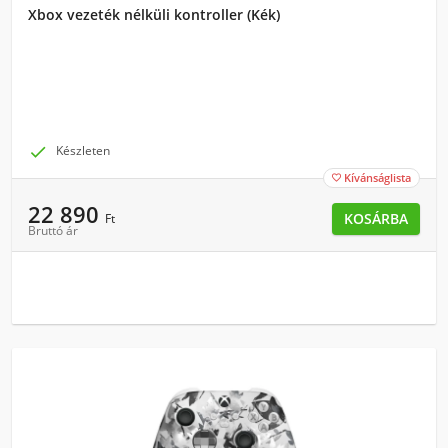
Xbox vezeték nélküli kontroller (Kék)

Készleten
Kívánságlista

22 890
KOSÁRBA
Ft
Bruttó ár