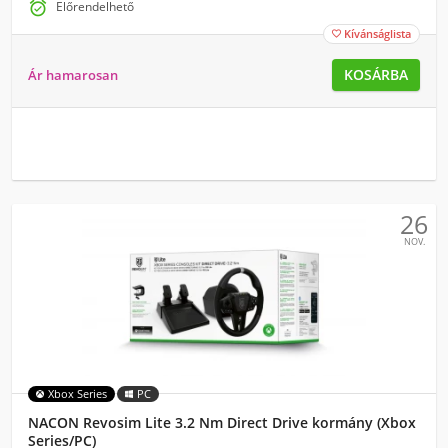

Előrendelhető
Kívánságlista

KOSÁRBA
Ár hamarosan
26
NOV.
Xbox Series
PC
NACON Revosim Lite 3.2 Nm Direct Drive kormány (Xbox
Series/PC)