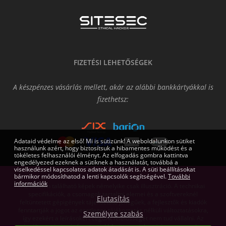
FIZETÉSI LEHETŐSÉGEK
A készpénzes vásárlás mellett, akár az alábbi bankkártyákkal is
fizethetsz:
Adataid védelme az első! Mi is sütizünk! A weboldalunkon sütiket
használunk azért, hogy biztosítsuk a hibamentes működést és a
tökéletes felhasználói élményt. Az elfogadás gombra kattintva
engedélyezed ezeknek a sütiknek a használatát, továbbá a
viselkedéssel kapcsolatos adatok átadását is. A süti beállításokat
bármikor módosíthatod a lenti kapcsolók segítségével.
További
információk
Az oldalon található képek némelyike csak illusztráció. A technikai
specifikációk, a csomagok tartalmi elemei és a szoftvereknél
Elutasítás
feltüntetett gépigények tájékoztató jellegűek, a fejlesztők és kiadók
fenntartják a jogot az esetleges tájékoztatás nélküli változtatásokra,
Személyre szabás
így ezekért a leírásokért cégünk felelősséget nem tud vállalni. Az