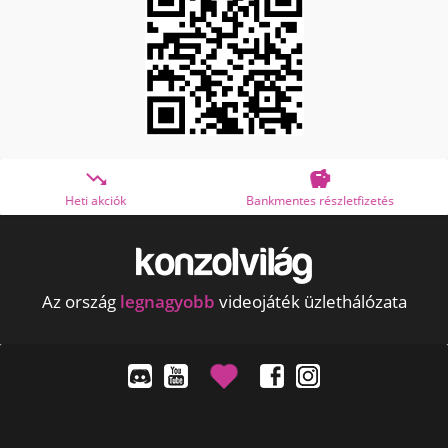


Bankmentes részletfizetés
OTP Online Áruhitel
Az ország
legnagyobb
videojáték üzlethálózata