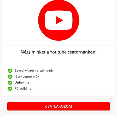
Nézz minket a Youtube csatornánkon!

Egyedi videós tartalmaink

Játékbemutatók

Unboxing

PC building
CSATLAKOZOM