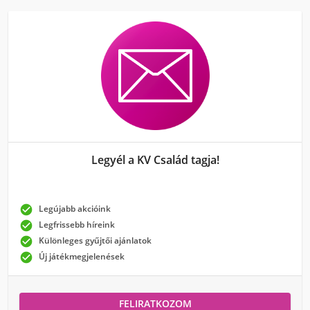
Legyél a KV Család tagja!

Legújabb akcióink

Legfrissebb híreink

Különleges gyűjtői ajánlatok

Új játékmegjelenések
FELIRATKOZOM