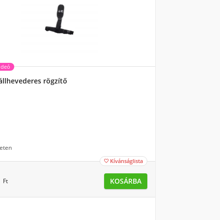
ideó
llhevederes rögzítő
eten
Kívánságlista

9
KOSÁRBA
Ft