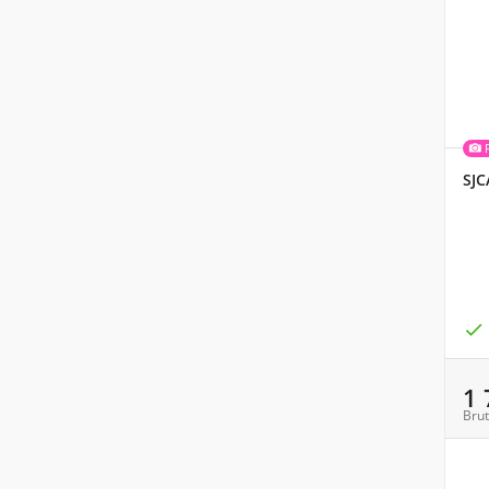
SJC

1
Brut