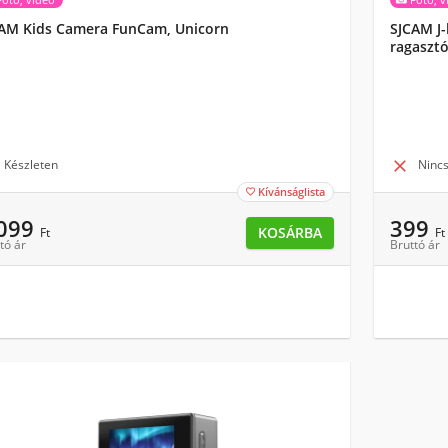
AM Kids Camera FunCam, Unicorn
SJCAM J-
ragaszt
Készleten

Nincs
Kívánságlista

 099
399
KOSÁRBA
Ft
Ft
tó ár
Bruttó ár