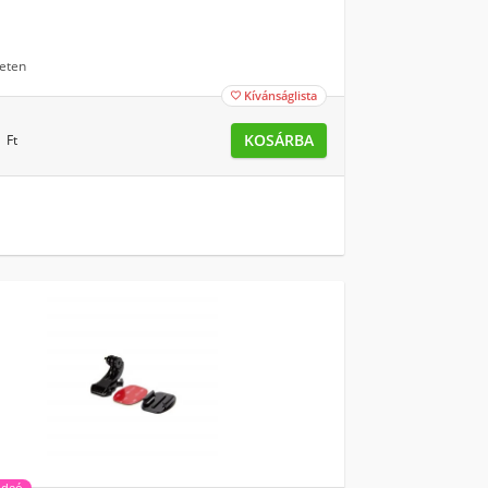
eten
Kívánságlista

9
KOSÁRBA
Ft
ideó