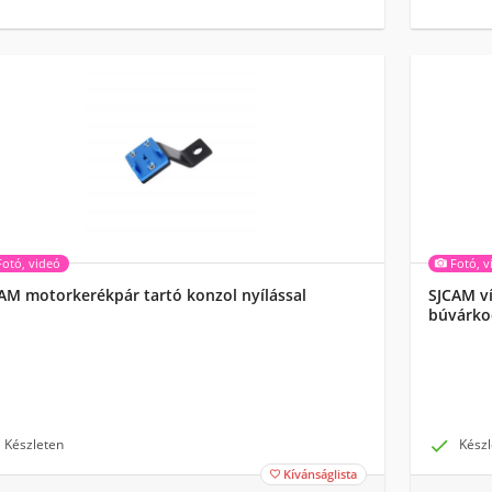
Fotó, videó
Fotó, v
AM motorkerékpár tartó konzol nyílással
SJCAM ví
búvárko
Készleten

Készl
Kívánságlista
