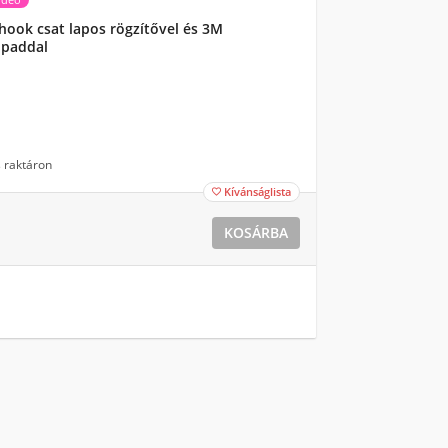
hook csat lapos rögzítővel és 3M
ópaddal
 raktáron
Kívánságlista

KOSÁRBA