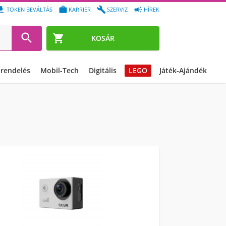




TOKEN BEVÁLTÁS
KARRIER
SZERVIZ
HÍREK


KOSÁR
őrendelés
Mobil-Tech
Digitális
LEGO
Játék-Ajándék