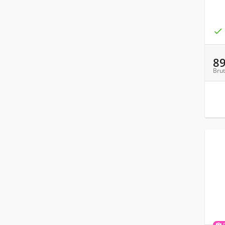

8
Brut