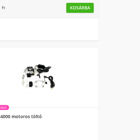
9
KOSÁRBA
Ft
ideó
J4000 motoros töltő