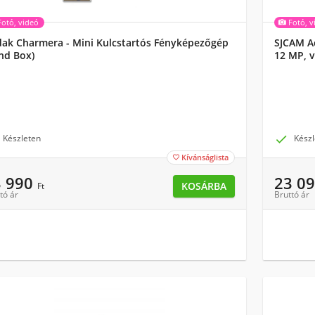
Fotó, videó
Fotó, v
ak Charmera - Mini Kulcstartós Fényképezőgép
SJCAM Ac
ind Box)
12 MP, v
funkció,
Készleten

Készl
Kívánságlista

3 990
23 0
KOSÁRBA
Ft
tó ár
Bruttó ár