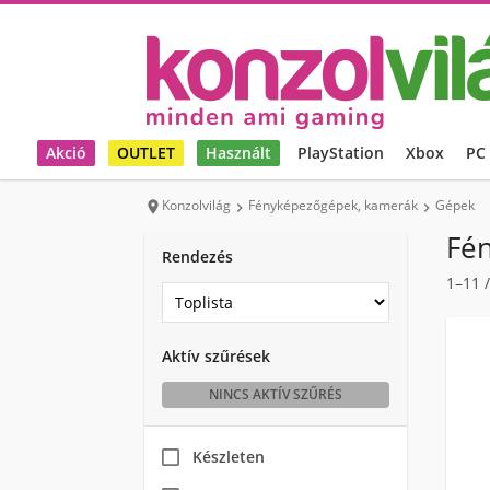
Akció
OUTLET
Használt
PlayStation
Xbox
PC
Konzolvilág
Fényképezőgépek, kamerák
Gépek



Fé
Rendezés
1–11
Aktív szűrések
NINCS AKTÍV SZŰRÉS
Készleten