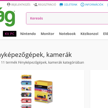




BEJELENTKEZÉS
REGISZTRÁCIÓ
ÜZLETEINK
INFORMÁCIÓK
KV PC
Nintendo
Monitor
Notebook
Kézikonzol
El
nyképezőgépek, kamerák
/
11
termék Fényképezőgépek, kamerák kategóriában