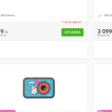
Készleten

Készl
Kívánságlista

99
3 09
KOSÁRBA
Ft
tó ár
Bruttó ár
Fotó, videó
Fotó, v