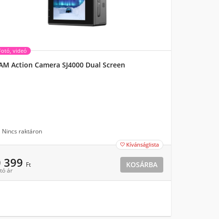
Fotó, videó
AM Action Camera SJ4000 Dual Screen
Nincs raktáron
Kívánságlista

0 399
KOSÁRBA
Ft
tó ár