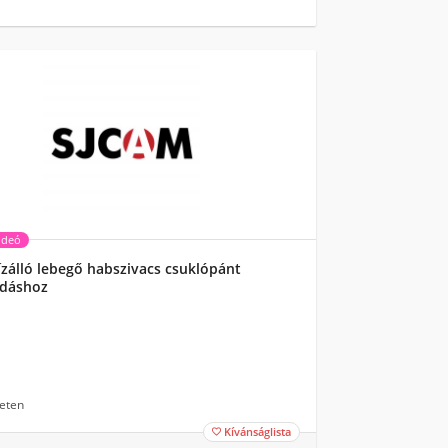
ideó
zálló lebegő habszivacs csuklópánt
dáshoz
eten
Kívánságlista
