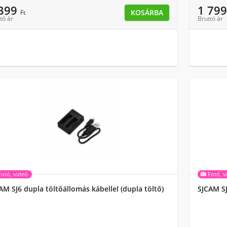
 399
1 79
KOSÁRBA
Ft
tó ár
Bruttó ár
Fotó, videó
Fotó, v
AM SJ6 dupla töltőállomás kábellel (dupla töltő)
SJCAM S