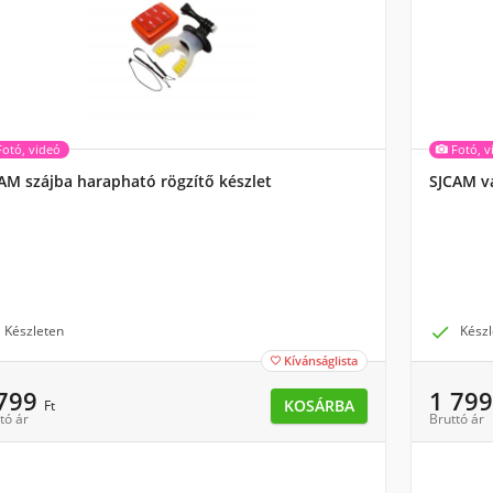
Fotó, videó
Fotó, v
AM szájba harapható rögzítő készlet
SJCAM vá
Készleten

Készl
Kívánságlista

 799
1 79
KOSÁRBA
Ft
tó ár
Bruttó ár