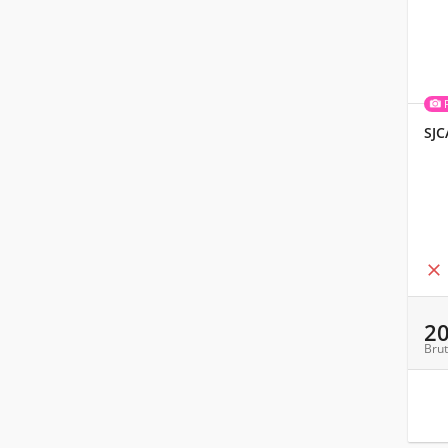
SJC

2
Brut