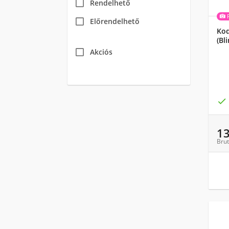
Rendelhető
Előrendelhető
Kod
(Bl
Akciós

1
Brut