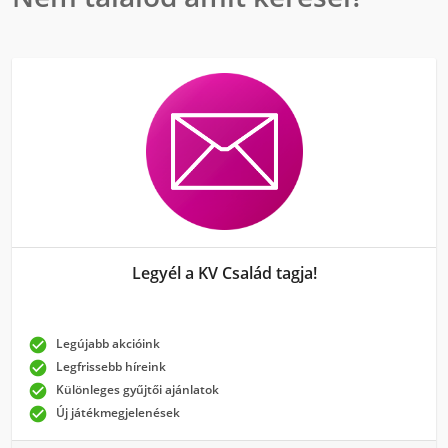
Legyél a KV Család tagja!

Legújabb akcióink

Legfrissebb híreink

Különleges gyűjtői ajánlatok

Új játékmegjelenések