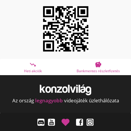


akciók
Bankmentes részletfizetés
OTP Onlin
Az ország
legnagyobb
videojáték üzlethálózata