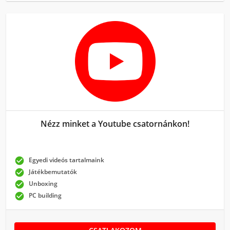
Nézz minket a Youtube csatornánkon!

Egyedi videós tartalmaink

Játékbemutatók

Unboxing

PC building