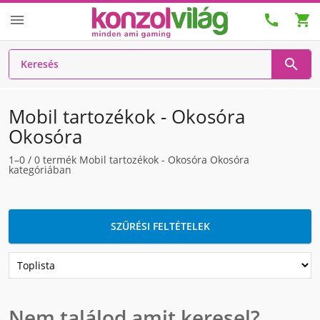




Mobil tartozékok - Okosóra
Okosóra
1–0
/
0
termék Mobil tartozékok - Okosóra Okosóra
kategóriában
SZŰRÉSI FELTÉTELEK
Nem találod amit keresel?