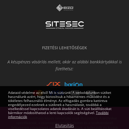
FIZETÉSI LEHETŐSÉGEK
A készpénzes vásárlás mellett, akár az alábbi bankkártyákkal is
fizethetsz:
Adataid védelme az első! Mi is sütizünk! A weboldalunkon sütiket
használunk azért, hogy biztosítsuk a hibamentes működést és a
tökéletes felhasználói élményt. Az elfogadás gombra kattintva
engedélyezed ezeknek a sütiknek a használatát, továbbá a
viselkedéssel kapcsolatos adatok átadását is. A süti beállításokat
bármikor módosíthatod a lenti kapcsolók segítségével.
További
információk
Az oldalon található képek némelyike csak illusztráció. A technikai
specifikációk, a csomagok tartalmi elemei és a szoftvereknél
Elutasítás
feltüntetett gépigények tájékoztató jellegűek, a fejlesztők és kiadók