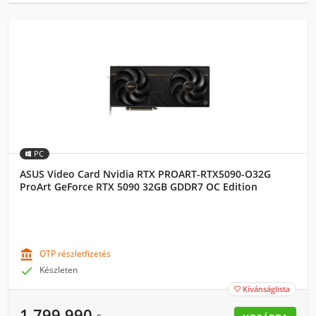
PC
ASUS Video Card Nvidia RTX PROART-RTX5090-O32G
ProArt GeForce RTX 5090 32GB GDDR7 OC Edition
(90YV0P00-M0NA00)

OTP részletfizetés

Készleten
Kívánságlista

1 799 990