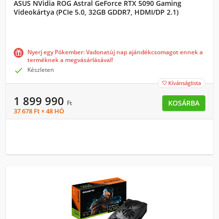
ASUS NVidia ROG Astral GeForce RTX 5090 Gaming
Videokártya (PCIe 5.0, 32GB GDDR7, HDMI/DP 2.1)
(90YV0LW3-M0NA00)
Nyerj egy Pókember: Vadonatúj nap ajándékcsomagot ennek a
terméknek a megvásárlásával!

Készleten
Kívánságlista

1 899 990
KOSÁRBA
Ft
37 678 Ft × 48 HÓ