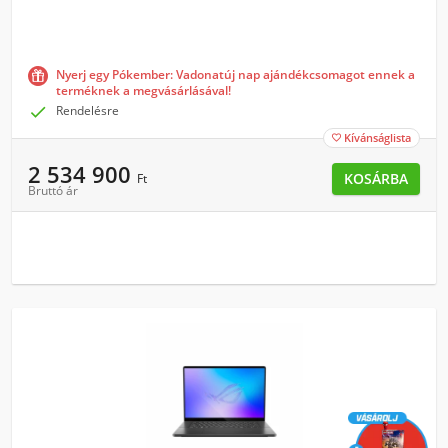
Win11H, szürke
Nyerj egy Pókember: Vadonatúj nap ajándékcsomagot ennek a
terméknek a megvásárlásával!

Rendelésre
Kívánságlista

2 534 900
KOSÁRBA
Ft
Bruttó ár