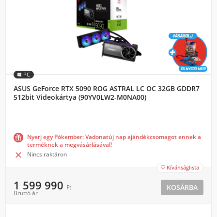
PC
ASUS GeForce RTX 5090 ROG ASTRAL LC OC 32GB GDDR7
512bit Videokártya (90YV0LW2-M0NA00)
Nyerj egy Pókember: Vadonatúj nap ajándékcsomagot ennek a
terméknek a megvásárlásával!

Nincs raktáron
Kívánságlista

1 599 990
KOSÁRBA
Ft
Bruttó ár