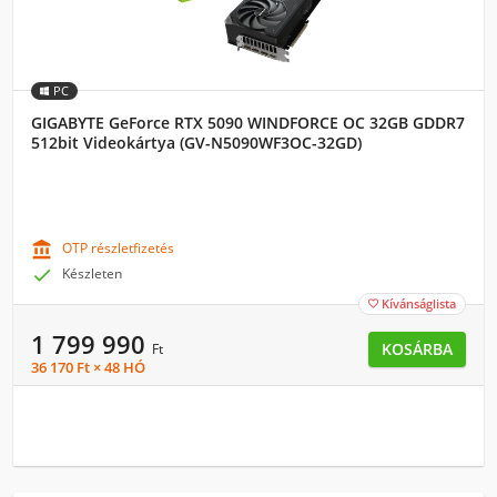
PC
GIGABYTE GeForce RTX 5090 WINDFORCE OC 32GB GDDR7
512bit Videokártya (GV-N5090WF3OC-32GD)

OTP részletfizetés

Készleten
Kívánságlista

1 799 990
KOSÁRBA
Ft
36 170 Ft × 48 HÓ