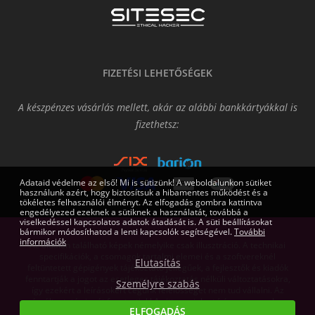
FIZETÉSI LEHETŐSÉGEK
A készpénzes vásárlás mellett, akár az alábbi bankkártyákkal is
fizethetsz:
Adataid védelme az első! Mi is sütizünk! A weboldalunkon sütiket
használunk azért, hogy biztosítsuk a hibamentes működést és a
tökéletes felhasználói élményt. Az elfogadás gombra kattintva
engedélyezed ezeknek a sütiknek a használatát, továbbá a
viselkedéssel kapcsolatos adatok átadását is. A süti beállításokat
bármikor módosíthatod a lenti kapcsolók segítségével.
További
információk
Az oldalon található képek némelyike csak illusztráció. A technikai
specifikációk, a csomagok tartalmi elemei és a szoftvereknél
Elutasítás
feltüntetett gépigények tájékoztató jellegűek, a fejlesztők és kiadók
fenntartják a jogot az esetleges tájékoztatás nélküli változtatásokra,
Személyre szabás
így ezekért a leírásokért cégünk felelősséget nem tud vállalni. Az
árváltoztatás jogát fenntartjuk! Az itt megjelent írásos anyagok a
ELFOGADÁS
Gamers.eu Kft. tulajdonát képezik.