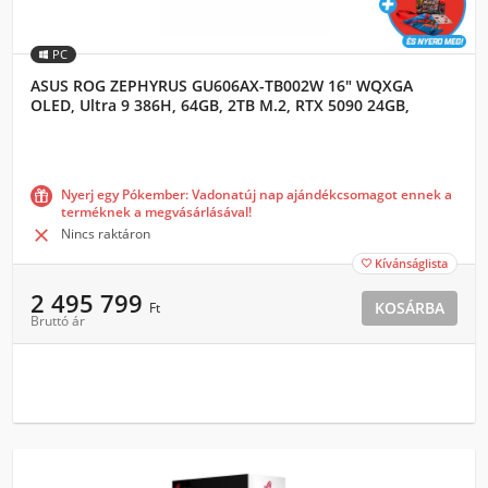
PC
ASUS ROG ZEPHYRUS GU606AX-TB002W 16" WQXGA
OLED, Ultra 9 386H, 64GB, 2TB M.2, RTX 5090 24GB,
WIN11H, Szürke
Nyerj egy Pókember: Vadonatúj nap ajándékcsomagot ennek a
terméknek a megvásárlásával!

Nincs raktáron
Kívánságlista

2 495 799
KOSÁRBA
Ft
Bruttó ár