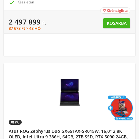

Készleten
Kívánságlista

2 497 899
KOSÁRBA
Ft
37 678 Ft × 48 HÓ
PC
Asus ROG Zephyrus Duo GX651AX-SR015W, 16,0" 2,8K
OLED, Intel Ultra 9 386H, 64GB, 2TB SSD, RTX 5090 24GB,