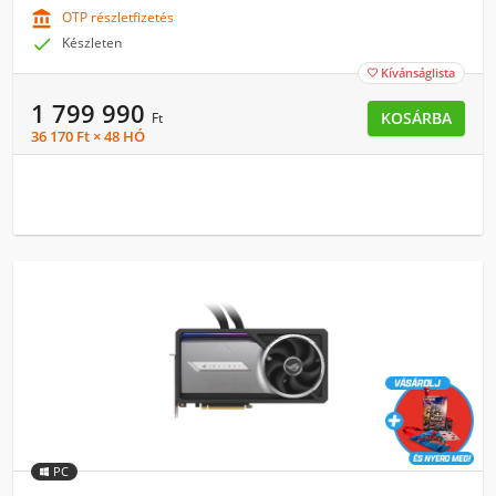

OTP részletfizetés

Készleten
Kívánságlista

1 799 990
KOSÁRBA
Ft
36 170 Ft × 48 HÓ
PC