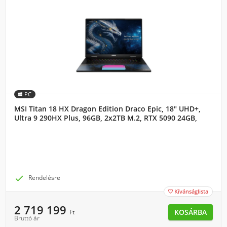
PC
MSI Titan 18 HX Dragon Edition Draco Epic, 18" UHD+,
Ultra 9 290HX Plus, 96GB, 2x2TB M.2, RTX 5090 24GB,
W11H

Rendelésre
Kívánságlista

2 719 199
KOSÁRBA
Ft
Bruttó ár