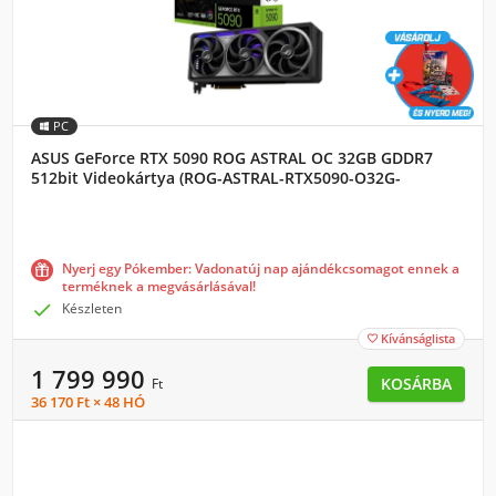
PC
ASUS GeForce RTX 5090 ROG ASTRAL OC 32GB GDDR7
512bit Videokártya (ROG-ASTRAL-RTX5090-O32G-
GAMING)
Nyerj egy Pókember: Vadonatúj nap ajándékcsomagot ennek a
terméknek a megvásárlásával!

Készleten
Kívánságlista

1 799 990
KOSÁRBA
Ft
36 170 Ft × 48 HÓ