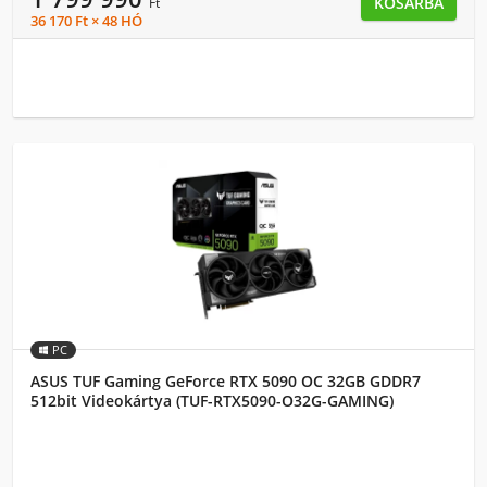
KOSÁRBA
Ft
36 170 Ft × 48 HÓ
PC
ASUS TUF Gaming GeForce RTX 5090 OC 32GB GDDR7
512bit Videokártya (TUF-RTX5090-O32G-GAMING)