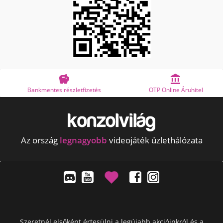


Bankmentes részletfizetés
OTP Online Áruhitel
Az ország
legnagyobb
videojáték üzlethálózata
Szeretnél elsőként értesülni a legújabb akcióinkról és a