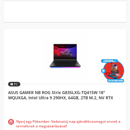
PC
ASUS GAMER NB ROG Strix G835LXG-TQ415W 18"
WQUXGA, Intel Ultra 9 290HX, 64GB, 2TB M.2, NV RTX
5090 24GB, WIN11H, Fekete
Nyerj egy Pókember: Vadonatúj nap ajándékcsomagot ennek a
terméknek a megvásárlásával!