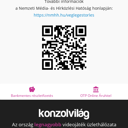
További információk
a Nemzeti Média- és Hírközlési Hatóság honlapján:
https://nmhh.hu/veglegestorles


szletfizetés
OTP Online Áruhitel
Megbízha
Az ország
legnagyobb
videojáték üzlethálózata