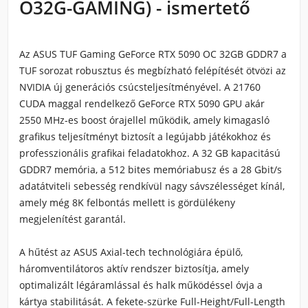
O32G-GAMING) - ismertető
Az ASUS TUF Gaming GeForce RTX 5090 OC 32GB GDDR7 a
TUF sorozat robusztus és megbízható felépítését ötvözi az
NVIDIA új generációs csúcsteljesítményével. A 21760
CUDA maggal rendelkező GeForce RTX 5090 GPU akár
2550 MHz-es boost órajellel működik, amely kimagasló
grafikus teljesítményt biztosít a legújabb játékokhoz és
professzionális grafikai feladatokhoz. A 32 GB kapacitású
GDDR7 memória, a 512 bites memóriabusz és a 28 Gbit/s
adatátviteli sebesség rendkívül nagy sávszélességet kínál,
amely még 8K felbontás mellett is gördülékeny
megjelenítést garantál.
A hűtést az ASUS Axial-tech technológiára épülő,
háromventilátoros aktív rendszer biztosítja, amely
optimalizált légáramlással és halk működéssel óvja a
kártya stabilitását. A fekete-szürke Full-Height/Full-Length