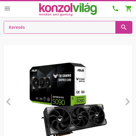





