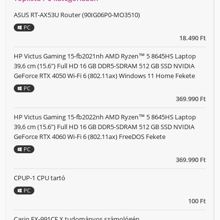
ASUS RT-AX53U Router (90IG06P0-MO3510)
PC
18.490 Ft
HP Victus Gaming 15-fb2021nh AMD Ryzen™ 5 8645HS Laptop
39,6 cm (15.6") Full HD 16 GB DDR5-SDRAM 512 GB SSD NVIDIA
GeForce RTX 4050 Wi-Fi 6 (802.11ax) Windows 11 Home Fekete
PC
369.990 Ft
HP Victus Gaming 15-fb2022nh AMD Ryzen™ 5 8645HS Laptop
39,6 cm (15.6") Full HD 16 GB DDR5-SDRAM 512 GB SSD NVIDIA
GeForce RTX 4060 Wi-Fi 6 (802.11ax) FreeDOS Fekete
PC
369.990 Ft
CPUP-1 CPU tartó
PC
100 Ft
Casio FX-991CE X tudományos számológép