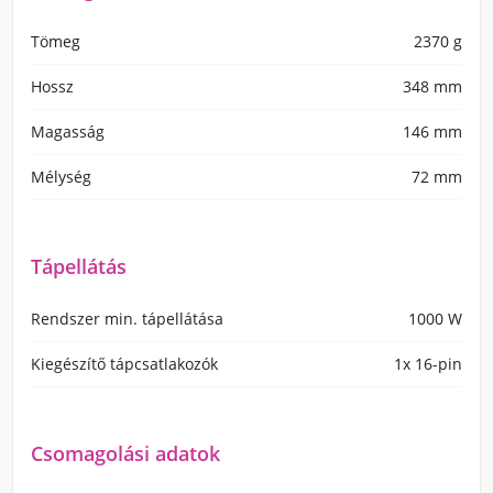
Tömeg
2370 g
Hossz
348 mm
Magasság
146 mm
Mélység
72 mm
Tápellátás
Rendszer min. tápellátása
1000 W
Kiegészítő tápcsatlakozók
1x 16-pin
Csomagolási adatok