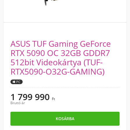
ASUS TUF Gaming GeForce
RTX 5090 OC 32GB GDDR7
512bit Videokártya (TUF-
RTX5090-O32G-GAMING)
PC
1 799 990
Ft
Bruttó ár
KOSÁRBA