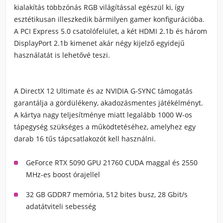
kialakítás többzónás RGB világítással egészül ki, így
esztétikusan illeszkedik bármilyen gamer konfigurációba.
A PCI Express 5.0 csatolófelület, a két HDMI 2.1b és három
DisplayPort 2.1b kimenet akár négy kijelző egyidejű
használatát is lehetővé teszi.
A DirectX 12 Ultimate és az NVIDIA G-SYNC támogatás
garantálja a gördülékeny, akadozásmentes játékélményt.
A kártya nagy teljesítménye miatt legalább 1000 W-os
tápegység szükséges a működtetéséhez, amelyhez egy
darab 16 tűs tápcsatlakozót kell használni.
GeForce RTX 5090 GPU 21760 CUDA maggal és 2550
MHz-es boost órajellel
32 GB GDDR7 memória, 512 bites busz, 28 Gbit/s
adatátviteli sebesség