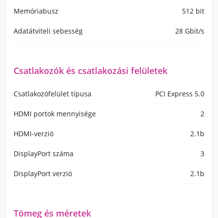
Memóriabusz
512 bit
Adatátviteli sebesség
28 Gbit/s
Csatlakozók és csatlakozási felületek
Csatlakozófelület típusa
PCI Express 5.0
HDMI portok mennyisége
2
HDMI-verzió
2.1b
DisplayPort száma
3
DisplayPort verzió
2.1b
Tömeg és méretek