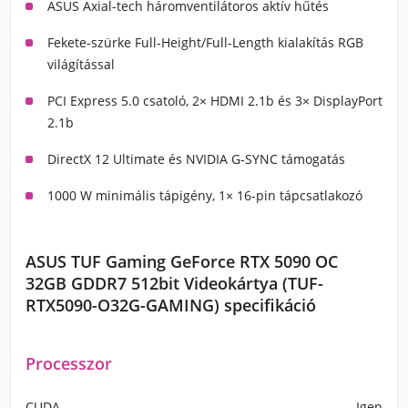
ASUS Axial-tech háromventilátoros aktív hűtés
Fekete-szürke Full-Height/Full-Length kialakítás RGB
világítással
PCI Express 5.0 csatoló, 2× HDMI 2.1b és 3× DisplayPort
2.1b
DirectX 12 Ultimate és NVIDIA G-SYNC támogatás
1000 W minimális tápigény, 1× 16-pin tápcsatlakozó
ASUS TUF Gaming GeForce RTX 5090 OC
32GB GDDR7 512bit Videokártya (TUF-
RTX5090-O32G-GAMING) specifikáció
Processzor
CUDA
Igen