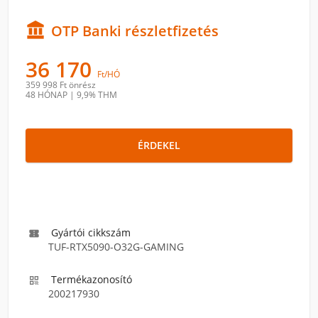

OTP Banki részletfizetés
36 170
Ft/HÓ
359 998 Ft
önrész
48 HÓNAP
|
9,9% THM
ÉRDEKEL
Gyártói cikkszám

TUF-RTX5090-O32G-GAMING
Termékazonosító

200217930