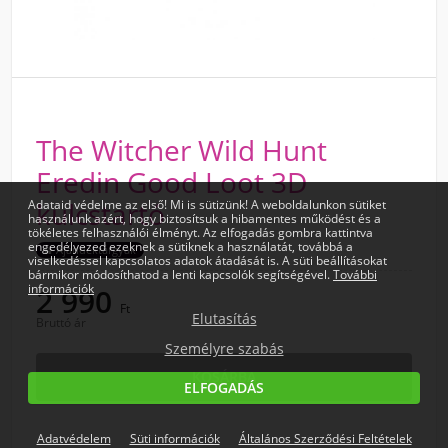
The Witcher Wild Hunt
Eredin Good Loot 3D
Adataid védelme az első! Mi is sütizünk! A weboldalunkon sütiket
kulcstartó
használunk azért, hogy biztosítsuk a hibamentes működést és a
tökéletes felhasználói élményt. Az elfogadás gombra kattintva
engedélyezed ezeknek a sütiknek a használatát, továbbá a
viselkedéssel kapcsolatos adatok átadását is. A süti beállításokat
Ajándéktárgyak
bármikor módosíthatod a lenti kapcsolók segítségével.
További
információk
2 990
Elutasítás
Ft
Bruttó ár
Személyre szabás
ELFOGADÁS
KOSÁRBA
Adatvédelem
Süti információk
Általános Szerződési Feltételek