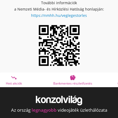
További információk
a Nemzeti Média- és Hírközlési Hatóság honlapján:
https://nmhh.hu/veglegestorles


Bankmentes részletfizetés
OTP Online Áruhitel
Az ország
legnagyobb
videojáték üzlethálózata