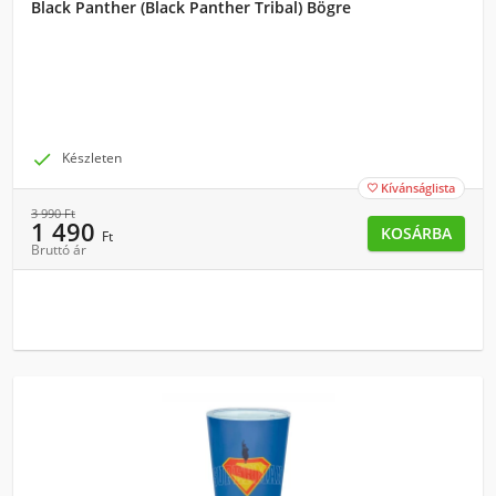
Black Panther (Black Panther Tribal) Bögre

Készleten
Kívánságlista

3 990
Ft
1 490
KOSÁRBA
Ft
Bruttó ár