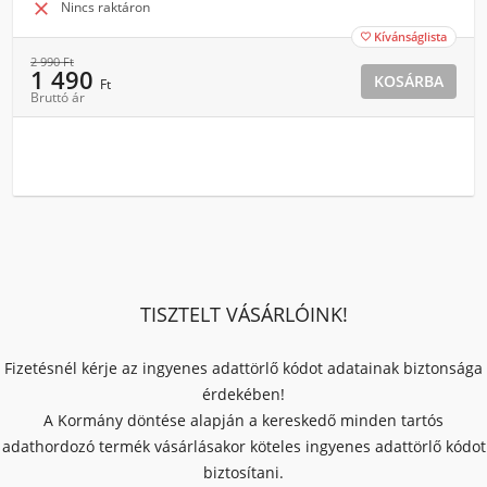

Nincs raktáron
Kívánságlista

2 990
Ft
1 490
KOSÁRBA
Ft
Bruttó ár
TISZTELT VÁSÁRLÓINK!
Fizetésnél kérje az ingyenes adattörlő kódot adatainak biztonsága
érdekében!
A Kormány döntése alapján a kereskedő minden tartós
adathordozó termék vásárlásakor köteles ingyenes adattörlő kódot
biztosítani.