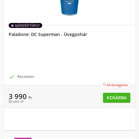
AJÁNDÉKTÁRGY
Paladone: DC Superman - Üvegpohár

Készleten
Kívánságlista

3 990
KOSÁRBA
Ft
Bruttó ár