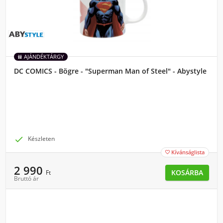
AJÁNDÉKTÁRGY
DC COMICS - Bögre - "Superman Man of Steel" - Abystyle

Készleten
Kívánságlista

2 990
KOSÁRBA
Ft
Bruttó ár