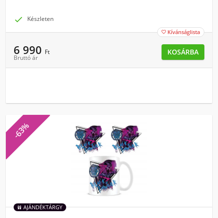

Készleten
Kívánságlista

6 990
KOSÁRBA
Ft
Bruttó ár
-63%
AJÁNDÉKTÁRGY