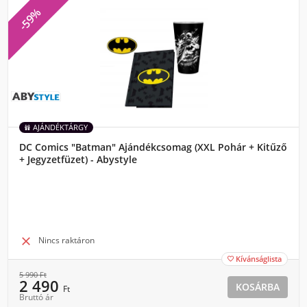
-59%
AJÁNDÉKTÁRGY
DC Comics "Batman" Ajándékcsomag (XXL Pohár + Kitűző
+ Jegyzetfüzet) - Abystyle

Nincs raktáron
Kívánságlista

5 990
Ft
2 490
KOSÁRBA
Ft
Bruttó ár