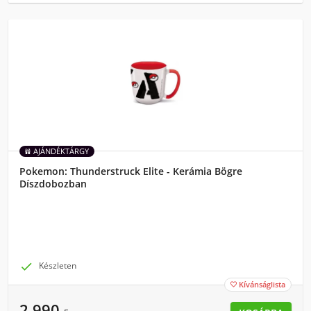
AJÁNDÉKTÁRGY
Pokemon: Thunderstruck Elite - Kerámia Bögre
Díszdobozban

Készleten
Kívánságlista

2 990