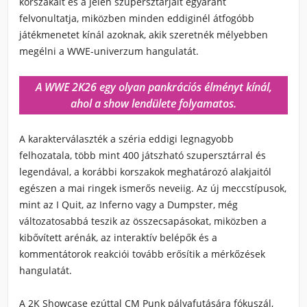
korszakait és a jelen szupersztárjait egyaránt
felvonultatja, miközben minden eddiginél átfogóbb
játékmenetet kínál azoknak, akik szeretnék mélyebben
megélni a WWE-univerzum hangulatát.
A WWE 2K26 egy olyan pankrációs élményt kínál,
ahol a show lendülete folyamatos.
A karakterválaszték a széria eddigi legnagyobb
felhozatala, több mint 400 játszható szupersztárral és
legendával, a korábbi korszakok meghatározó alakjaitól
egészen a mai ringek ismerős neveiig. Az új meccstípusok,
mint az I Quit, az Inferno vagy a Dumpster, még
változatosabbá teszik az összecsapásokat, miközben a
kibővített arénák, az interaktív belépők és a
kommentátorok reakciói tovább erősítik a mérkőzések
hangulatát.
A 2K Showcase ezúttal CM Punk pályafutására fókuszál,