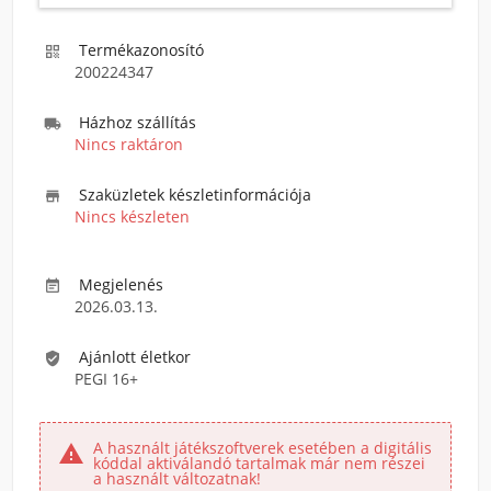
Termékazonosító

200224347
Házhoz szállítás

Nincs raktáron
Szaküzletek készletinformációja

Nincs készleten
Megjelenés

2026.03.13.
Ajánlott életkor

PEGI 16+
A használt játékszoftverek esetében a digitális

kóddal aktiválandó tartalmak már nem részei
a használt változatnak!