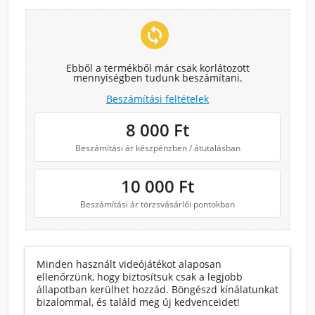
change_circle
Ebből a termékből már csak korlátozott
mennyiségben tudunk beszámítani.
Beszámítási feltételek
8 000
Ft
Beszámítási ár készpénzben / átutalásban
10 000
Ft
Beszámítási ár törzsvásárlói pontokban
Minden használt videójátékot alaposan
ellenőrzünk, hogy biztosítsuk csak a legjobb
állapotban kerülhet hozzád. Böngészd kínálatunkat
bizalommal, és találd meg új kedvenceidet!