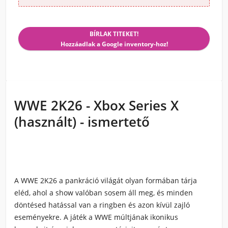
BÍRLAK TITEKET!
Hozzáadlak a Google inventory-hoz!
WWE 2K26 - Xbox Series X
(használt) - ismertető
A WWE 2K26 a pankráció világát olyan formában tárja
eléd, ahol a show valóban sosem áll meg, és minden
döntésed hatással van a ringben és azon kívül zajló
eseményekre. A játék a WWE múltjának ikonikus