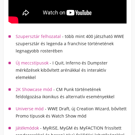
Szupersztár felhozatal
- több mint 400 játszható WWE
szupersztár és legenda a franchise történetének
legnagyobb rosterében
Új meccstípusok
- I Quit, Inferno és Dumpster
mérkőzések kibővített arénákkal és interaktív
elemekkel
2K Showcase mód
- CM Punk történetének
feldolgozása ikonikus és alternatív eseményekkel
Universe mód
- WWE Draft, új Creation Wizard, bővített
Promo típusok és Watch Show mód
Játékmódok
- MyRISE, MyGM és MyFACTION frissített