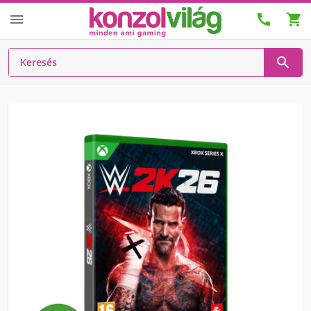



