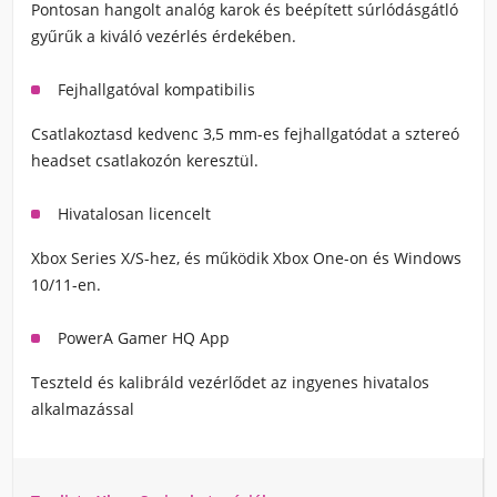
Pontosan hangolt analóg karok és beépített súrlódásgátló
gyűrűk a kiváló vezérlés érdekében.
Fejhallgatóval kompatibilis
Csatlakoztasd kedvenc 3,5 mm-es fejhallgatódat a sztereó
headset csatlakozón keresztül.
Hivatalosan licencelt
Xbox Series X/S-hez, és működik Xbox One-on és Windows
10/11-en.
PowerA Gamer HQ App
Teszteld és kalibráld vezérlődet az ingyenes hivatalos
alkalmazással