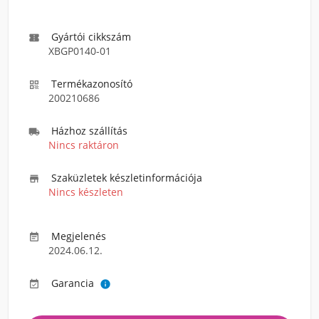
Gyártói cikkszám

XBGP0140-01
Termékazonosító

200210686
Házhoz szállítás

Nincs raktáron
Szaküzletek készletinformációja

Nincs készleten
Megjelenés

2024.06.12.
Garancia

