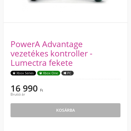
PowerA Advantage
vezetékes kontroller -
Lumectra fekete
Xbox Series
Xbox One
PC
16 990
Ft
Bruttó ár
KOSÁRBA