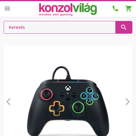





