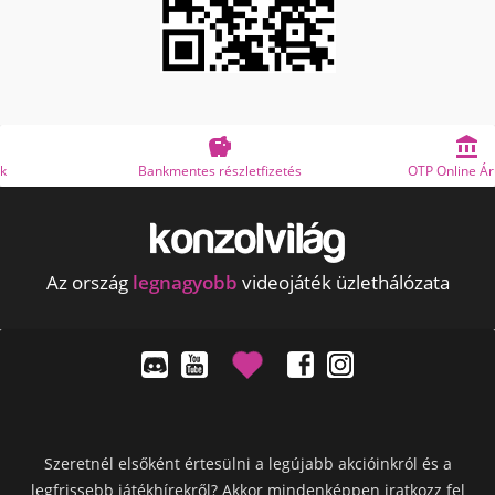


Bankmentes részletfizetés
OTP Online Áruhitel
Az ország
legnagyobb
videojáték üzlethálózata
Szeretnél elsőként értesülni a legújabb akcióinkról és a
legfrissebb játékhírekről? Akkor mindenképpen iratkozz fel