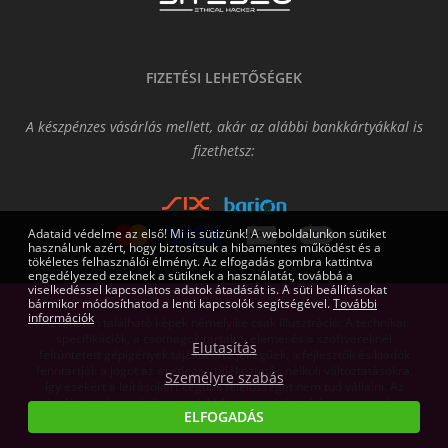
FIZETÉSI LEHETŐSÉGEK
A készpénzes vásárlás mellett, akár az alábbi bankkártyákkal is
fizethetsz:
Adataid védelme az első! Mi is sütizünk! A weboldalunkon sütiket
használunk azért, hogy biztosítsuk a hibamentes működést és a
tökéletes felhasználói élményt. Az elfogadás gombra kattintva
engedélyezed ezeknek a sütiknek a használatát, továbbá a
viselkedéssel kapcsolatos adatok átadását is. A süti beállításokat
bármikor módosíthatod a lenti kapcsolók segítségével.
További
információk
Az oldalon található képek némelyike csak illusztráció. A technikai
specifikációk, a csomagok tartalmi elemei és a szoftvereknél
Elutasítás
feltüntetett gépigények tájékoztató jellegűek, a fejlesztők és kiadók
fenntartják a jogot az esetleges tájékoztatás nélküli változtatásokra,
Személyre szabás
így ezekért a leírásokért cégünk felelősséget nem tud vállalni. Az
árváltoztatás jogát fenntartjuk! Az itt megjelent írásos anyagok a
ELFOGADÁS
Gamers.eu Kft. tulajdonát képezik.