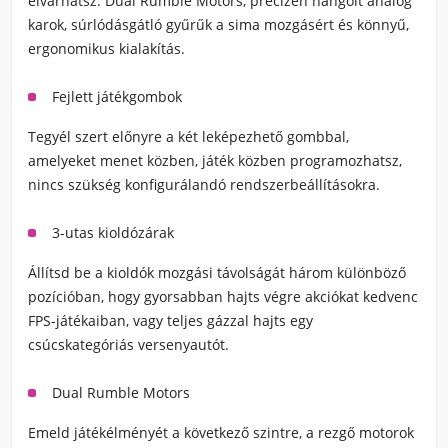
elvárhatsz: Dual Rumble Motors, precízen hangolt analóg
karok, súrlódásgátló gyűrűk a sima mozgásért és könnyű,
ergonomikus kialakítás.
Fejlett játékgombok
Tegyél szert előnyre a két leképezhető gombbal,
amelyeket menet közben, játék közben programozhatsz,
nincs szükség konfigurálandó rendszerbeállításokra.
3-utas kioldózárak
Állítsd be a kioldók mozgási távolságát három különböző
pozícióban, hogy gyorsabban hajts végre akciókat kedvenc
FPS-játékaiban, vagy teljes gázzal hajts egy
csúcskategóriás versenyautót.
Dual Rumble Motors
Emeld játékélményét a következő szintre, a rezgő motorok