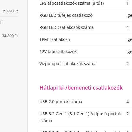
EPS tápcsatlakozók száma (8 tűs)
1
25.890 Ft
RGB LED tűfejes csatlakozó
Ig
PC
RGB LED csatlakozók száma
4
34.890 Ft
TPM-csatlakozó
Ig
12V tápcsatlakozók
Ig
Vízpumpa csatlakozók száma
2
Hátlapi ki-/bemeneti csatlakozók
USB 2.0 portok száma
4
USB 3.2 Gen 1 (3.1 Gen 1) A típusú portok
2
száma