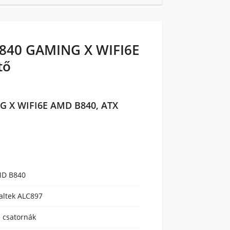
B840 GAMING X WIFI6E
tő
G X WIFI6E AMD B840, ATX
D B840
altek ALC897
1 csatornák