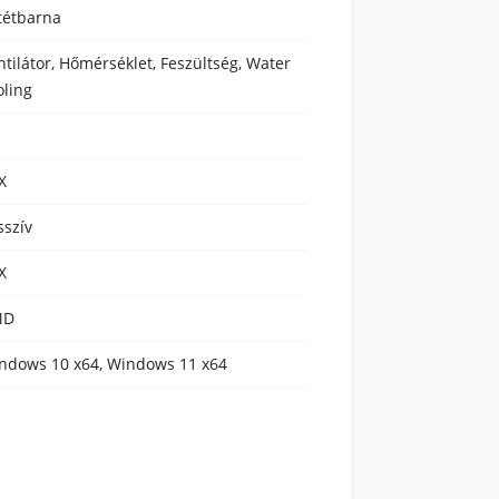
tétbarna
ntilátor, Hőmérséklet, Feszültség, Water
oling
X
sszív
X
MD
ndows 10 x64, Windows 11 x64