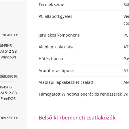
Termék színe
Sö
PC állapotfigyelés
Ve
co
Járulékos komponens
PC
18.490 Ft
 8645HS
Alaplap kialakítása
AT
RAM 512 GB
x) Windows
Hűtés típusa
Pa
Áramforrás típusa
AT
369.990 Ft
Alaplapi lapkakészlet-család
A
 8645HS
RAM 512 GB
Támogatott Windows operációs rendszerek
Wi
) FreeDOS
Belső ki-/bemeneti csatlakozók
369.990 Ft