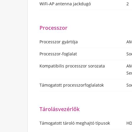
WiFi-AP antenna jackdugó
2
Processzor
Processzor gyártója
A
Processzor-foglalat
So
Kompatibilis processzor sorozata
AM
Se
Támogatott processzorfoglalatok
So
Tárolásvezérlők
Támogatott tároló meghajtó típusok
HD