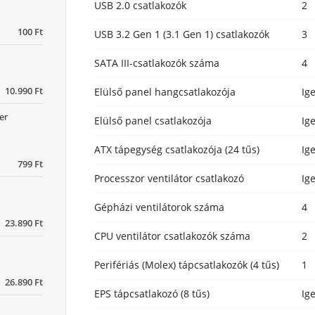
USB 2.0 csatlakozók
2
100 Ft
USB 3.2 Gen 1 (3.1 Gen 1) csatlakozók
3
SATA III-csatlakozók száma
4
10.990 Ft
Elülső panel hangcsatlakozója
Ig
er
Elülső panel csatlakozója
Ig
ATX tápegység csatlakozója (24 tűs)
Ig
799 Ft
Processzor ventilátor csatlakozó
Ig
Gépházi ventilátorok száma
4
23.890 Ft
CPU ventilátor csatlakozók száma
2
Perifériás (Molex) tápcsatlakozók (4 tűs)
1
26.890 Ft
EPS tápcsatlakozó (8 tűs)
Ig