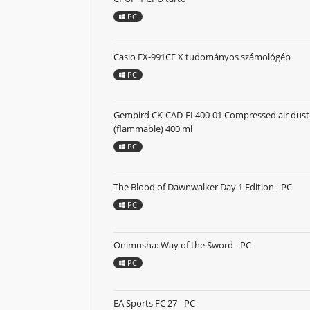
PC
Casio FX-991CE X tudományos számológép
PC
Gembird CK-CAD-FL400-01 Compressed air dust
(flammable) 400 ml
PC
The Blood of Dawnwalker Day 1 Edition - PC
PC
Onimusha: Way of the Sword - PC
PC
EA Sports FC 27 - PC