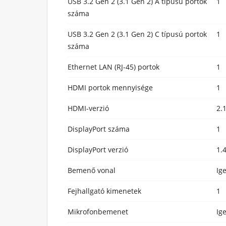
USB 3.2 Gen 2 (3.1 Gen 2) A típusú portok
1
száma
USB 3.2 Gen 2 (3.1 Gen 2) C típusú portok
1
száma
Ethernet LAN (RJ-45) portok
1
HDMI portok mennyisége
1
HDMI-verzió
2.
DisplayPort száma
1
DisplayPort verzió
1.
Bemenő vonal
Ig
Fejhallgató kimenetek
1
Mikrofonbemenet
Ig