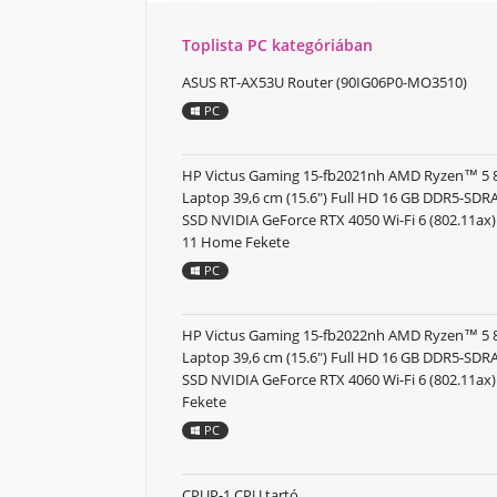
Toplista PC kategóriában
ASUS RT-AX53U Router (90IG06P0-MO3510)
PC
HP Victus Gaming 15-fb2021nh AMD Ryzen™ 5
Laptop 39,6 cm (15.6") Full HD 16 GB DDR5-SD
SSD NVIDIA GeForce RTX 4050 Wi-Fi 6 (802.11a
11 Home Fekete
PC
HP Victus Gaming 15-fb2022nh AMD Ryzen™ 5
Laptop 39,6 cm (15.6") Full HD 16 GB DDR5-SD
SSD NVIDIA GeForce RTX 4060 Wi-Fi 6 (802.11ax
Fekete
PC
CPUP-1 CPU tartó