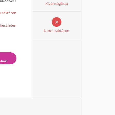
00223467
Kívánságlista
s raktáron

 készleten
Nincs raktáron
-hoz!