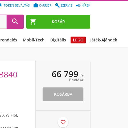




TOKEN BEVÁLTÁS
KARRIER
SZERVIZ
HÍREK


KOSÁR
őrendelés
Mobil-Tech
Digitális
LEGO
Játék-Ajándék
66 799
 B840
Ft
Bruttó ár
KOSÁRBA
 X WIFI6E
