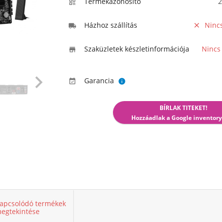
Termékazonosító
2

Házhoz szállítás
Ninc


Szaküzletek készletinformációja
Nincs


Garancia


BÍRLAK TITEKET!
Hozzáadlak a Google inventory
apcsolódó termékek
egtekintése