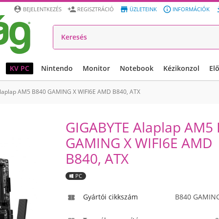




BEJELENTKEZÉS
REGISZTRÁCIÓ
ÜZLETEINK
INFORMÁCIÓK
KV PC
Nintendo
Monitor
Notebook
Kézikonzol
El
laplap AM5 B840 GAMING X WIFI6E AMD B840, ATX
GIGABYTE Alaplap AM5
GAMING X WIFI6E AMD
B840, ATX
PC
Gyártói cikkszám
B840 GAMING
