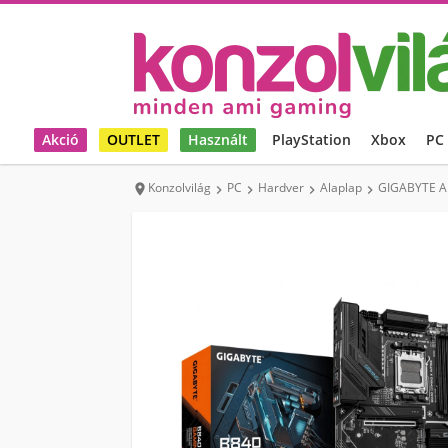
Akció
OUTLET
Használt
PlayStation
Xbox
PC
Konzolvilág
PC
Hardver
Alaplap
GIGABYTE A




