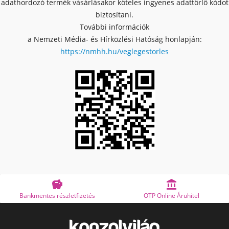
adathordozó termék vásárlásakor köteles ingyenes adattörlő kódot
biztosítani.
További információk
a Nemzeti Média- és Hírközlési Hatóság honlapján:
https://nmhh.hu/veglegestorles


Bankmentes részletfizetés
OTP Online Áruhitel