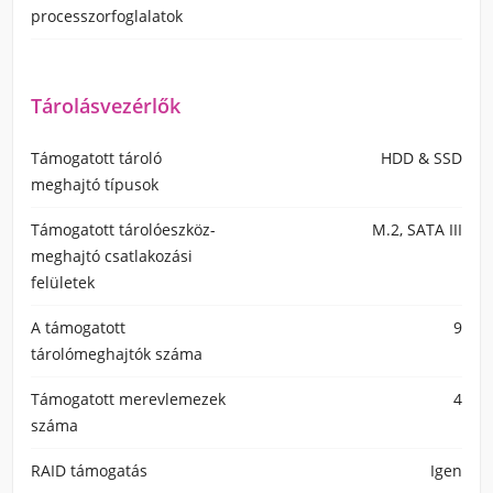
processzorfoglalatok
Tárolásvezérlők
Támogatott tároló
HDD & SSD
meghajtó típusok
Támogatott tárolóeszköz-
M.2, SATA III
meghajtó csatlakozási
felületek
A támogatott
9
tárolómeghajtók száma
Támogatott merevlemezek
4
száma
RAID támogatás
Igen