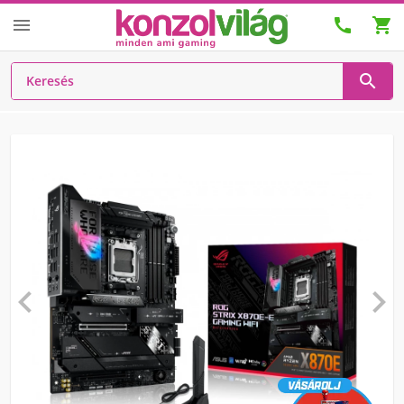





