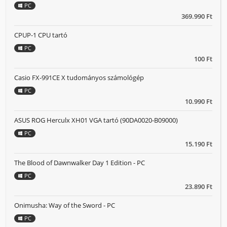
PC
369.990 Ft
CPUP-1 CPU tartó
PC
100 Ft
Casio FX-991CE X tudományos számológép
PC
10.990 Ft
ASUS ROG Herculx XH01 VGA tartó (90DA0020-B09000)
PC
15.190 Ft
The Blood of Dawnwalker Day 1 Edition - PC
PC
23.890 Ft
Onimusha: Way of the Sword - PC
PC