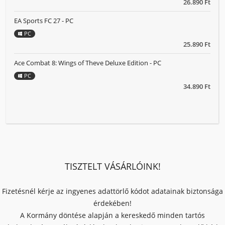
26.890 Ft
EA Sports FC 27 - PC
PC
25.890 Ft
Ace Combat 8: Wings of Theve Deluxe Edition - PC
PC
34.890 Ft
TISZTELT VÁSÁRLÓINK!
Fizetésnél kérje az ingyenes adattörlő kódot adatainak biztonsága
érdekében!
A Kormány döntése alapján a kereskedő minden tartós