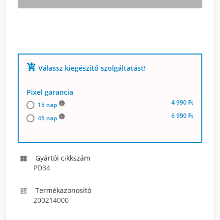
add_shopping_cart
Válassz kiegészítő szolgáltatást!
Pixel garancia
4 990 Ft
info
15 nap
6 990 Ft
info
45 nap
Gyártói cikkszám

PD34
Termékazonosító

200214000