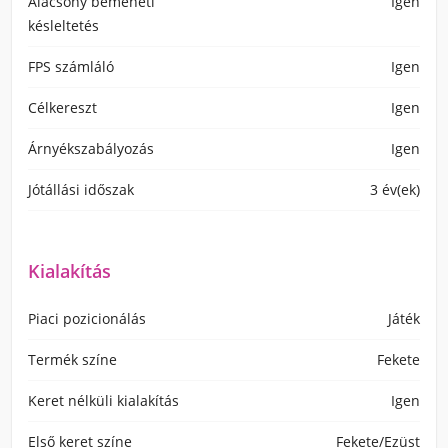
Alacsony bemeneti
Igen
késleltetés
FPS számláló
Igen
Célkereszt
Igen
Árnyékszabályozás
Igen
Jótállási időszak
3 év(ek)
Kialakítás
Piaci pozicionálás
Játék
Termék színe
Fekete
Keret nélküli kialakítás
Igen
Első keret színe
Fekete/Ezüst