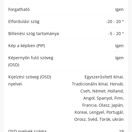
Forgatható
Igen
Elfordulási szög
-20 - 20 °
Billenési szög tartománya
-5 - 20 °
Kép a képben (PIP)
Igen
Képernyőn futó szöveg
Igen
(OSD)
Kijelzési szöveg (OSD)
Egyszerűsített kínai,
nyelvei
Tradicionális kínai, Horvát,
Cseh, Német, Holland,
Angol, Spanyol, Finn,
Francia, Olasz, Japán,
Koreai, Lengyel, Portugál,
Orosz, Svéd, Török, ukrán
OSD nyelvek száma
19