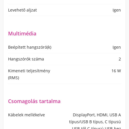
Levehető aljzat
Igen
Multimédia
Beépített hangszóró(k)
Igen
Hangszórók száma
2
Kimeneti teljesítmény
16 W
(RMS)
Csomagolás tartalma
Kábelek mellékelve
DisplayPort, HDMI, USB A
típus/USB B típus, C típusú
USB-től C-típusú USB-hez