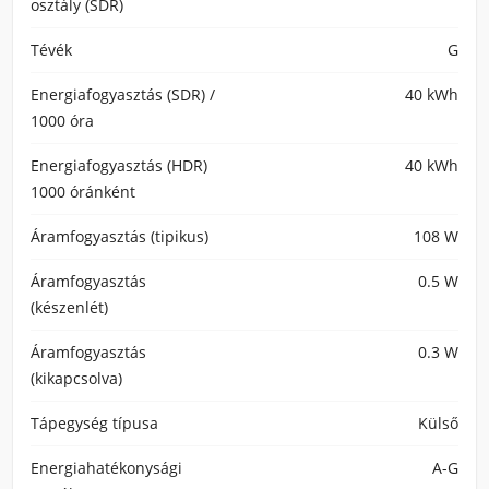
osztály (SDR)
Tévék
G
Energiafogyasztás (SDR) /
40 kWh
1000 óra
Energiafogyasztás (HDR)
40 kWh
1000 óránként
Áramfogyasztás (tipikus)
108 W
Áramfogyasztás
0.5 W
(készenlét)
Áramfogyasztás
0.3 W
(kikapcsolva)
Tápegység típusa
Külső
Energiahatékonysági
A-G