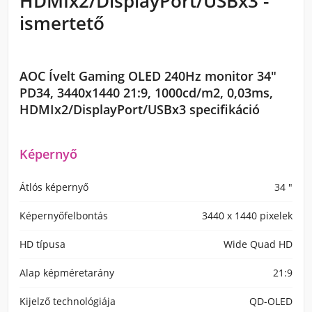
HDMIx2/DisplayPort/USBx3 -
ismertető
AOC Ívelt Gaming OLED 240Hz monitor 34"
PD34, 3440x1440 21:9, 1000cd/m2, 0,03ms,
HDMIx2/DisplayPort/USBx3 specifikáció
Képernyő
Átlós képernyő
34 "
Képernyőfelbontás
3440 x 1440 pixelek
HD típusa
Wide Quad HD
Alap képméretarány
21:9
Kijelző technológiája
QD-OLED