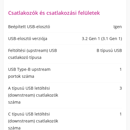
Csatlakozók és csatlakozási felületek
Beépített USB-elosztó
Igen
USB-elosztó verziója
3.2 Gen 1 (3.1 Gen 1)
Feltöltési (upstream) USB
B típusú USB
csatlakozó típusa
USB Type-B upstream
1
portok száma
A típusú USB letöltési
3
(downstream) csatlakozók
száma
C típusú USB letöltési
1
(downstream) csatlakozók
száma