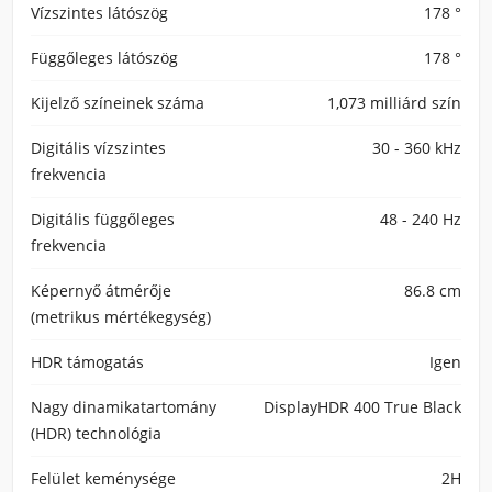
Vízszintes látószög
178 °
Függőleges látószög
178 °
Kijelző színeinek száma
1,073 milliárd szín
Digitális vízszintes
30 - 360 kHz
frekvencia
Digitális függőleges
48 - 240 Hz
frekvencia
Képernyő átmérője
86.8 cm
(metrikus mértékegység)
HDR támogatás
Igen
Nagy dinamikatartomány
DisplayHDR 400 True Black
(HDR) technológia
Felület keménysége
2H