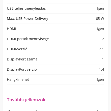
USB teljesítményleadás
Igen
Max. USB Power Delivery
65 W
HDMI
Igen
HDMI portok mennyisége
2
HDMI-verzió
2.1
DisplayPort száma
1
DisplayPort verzió
1.4
Hangkimenet
Igen
További jellemzők