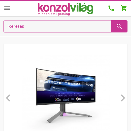





