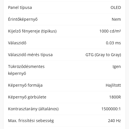
Panel típusa
OLED
Érintőképernyő
Nem
Kijelző fényereje (tipikus)
1000 cd/m²
Válaszidő
0.03 ms
Válaszidő mérés típusa
GTG (Gray to Gray)
Tükröződésmentes
Igen
képernyő
Képernyő formája
Hajlított
Képernyő görbülete
1800R
Kontrasztarány (általános)
1500000:1
Max. frissítési sebesség
240 Hz