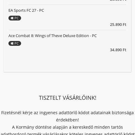
EA Sports FC 27 - PC
PC
25.890 Ft
Ace Combat 8: Wings of Theve Deluxe Edition - PC
PC
34.890 Ft
TISZTELT VÁSÁRLÓINK!
Fizetésnél kérje az ingyenes adattörlő kódot adatainak biztonsága
érdekében!
A Kormány döntése alapján a kereskedő minden tartós
adathordozó termék vásárlásakor köteles ingyenes adattörlő kódot