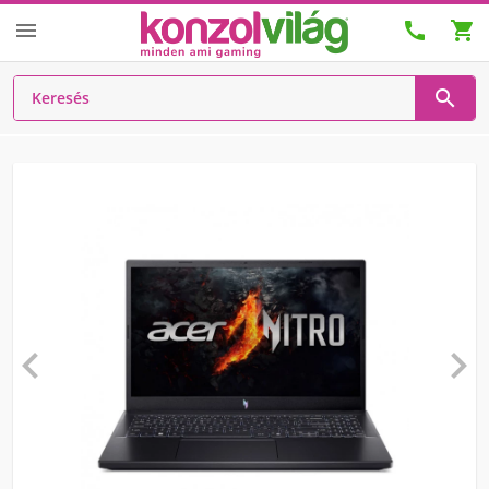





