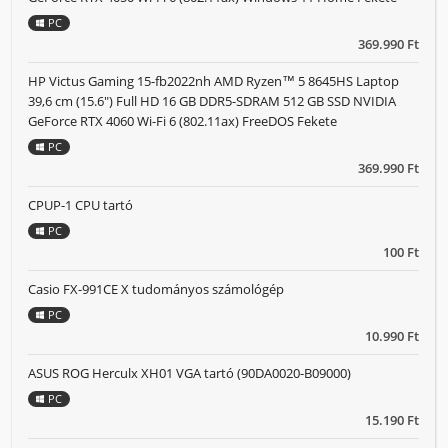
PC
369.990 Ft
HP Victus Gaming 15-fb2022nh AMD Ryzen™ 5 8645HS Laptop
39,6 cm (15.6") Full HD 16 GB DDR5-SDRAM 512 GB SSD NVIDIA
GeForce RTX 4060 Wi-Fi 6 (802.11ax) FreeDOS Fekete
PC
369.990 Ft
CPUP-1 CPU tartó
PC
100 Ft
Casio FX-991CE X tudományos számológép
PC
10.990 Ft
ASUS ROG Herculx XH01 VGA tartó (90DA0020-B09000)
PC
15.190 Ft