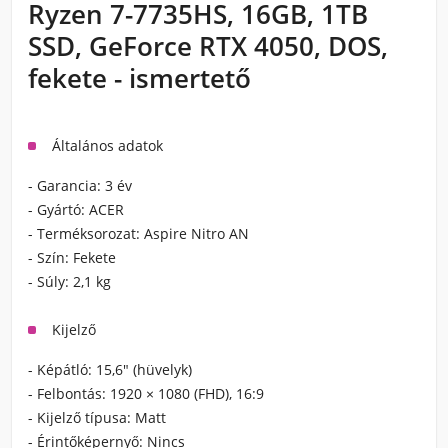
Ryzen 7-7735HS, 16GB, 1TB
SSD, GeForce RTX 4050, DOS,
fekete - ismertető
Általános adatok
- Garancia:
3 év
- Gyártó:
ACER
- Terméksorozat:
Aspire Nitro AN
- Szín:
Fekete
- Súly:
2,1 kg
Kijelző
- Képátló:
15,6" (hüvelyk)
- Felbontás:
1920 × 1080 (FHD), 16:9
- Kijelző típusa:
Matt
- Érintőképernyő:
Nincs