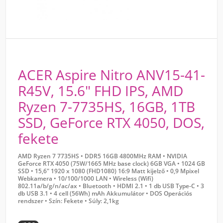
ACER Aspire Nitro ANV15-41-
R45V, 15.6" FHD IPS, AMD
Ryzen 7-7735HS, 16GB, 1TB
SSD, GeForce RTX 4050, DOS,
fekete
AMD Ryzen 7 7735HS •
DDR5 16GB 4800MHz RAM •
NVIDIA
GeForce RTX 4050 (75W/1665 MHz base clock) 6GB VGA •
1024 GB
SSD •
15,6" 1920 x 1080 (FHD1080) 16:9 Matt kijelző •
0,9 Mpixel
Webkamera •
10/100/1000 LAN •
Wireless (Wifi)
802.11a/b/g/n/ac/ax •
Bluetooth •
HDMI 2.1 •
1 db USB Type-C •
3
db USB 3.1 •
4 cell (56Wh) mAh Akkumulátor •
DOS Operációs
rendszer •
Szín: Fekete •
Súly: 2,1kg