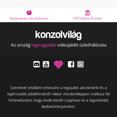


izetés
OTP Online Áruhitel
Megbízható bol
Az ország
legnagyobb
videojáték üzlethálózata
Szeretnél elsőként értesülni a legújabb akcióinkról és a
legfrissebb játékhírekről? Akkor mindenképpen iratkozz fel
hírlevelünkre, hogy elsők között csaphass le a legütősebb
kedvezményeinkre.