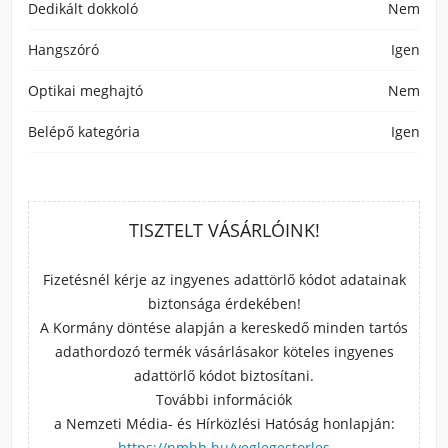
Dedikált dokkoló
Nem
Hangszóró
Igen
Optikai meghajtó
Nem
Belépő kategória
Igen
TISZTELT VÁSÁRLÓINK!
Fizetésnél kérje az ingyenes adattörlő kódot adatainak
biztonsága érdekében!
A Kormány döntése alapján a kereskedő minden tartós
adathordozó termék vásárlásakor köteles ingyenes
adattörlő kódot biztosítani.
További információk
a Nemzeti Média- és Hírközlési Hatóság honlapján:
https://nmhh.hu/veglegestorles