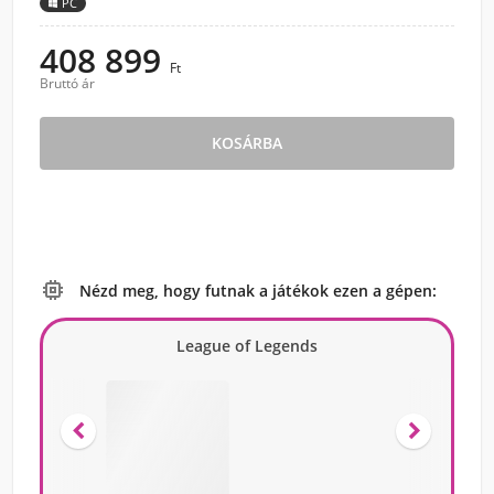
PC
408 899
Ft
Bruttó ár
KOSÁRBA

Nézd meg, hogy futnak a játékok ezen a gépen:
League of Legends

