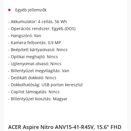
Egyéb jellemzők
- Akkumulátor:
4 cellás, 56 Wh
- Operációs rendszer:
Egyéb (DOS)
- Hangszóró:
Van
- Kamera felbontás:
0,9 MP
- Beépített kártyaolvasó:
Nincs
- Optikai meghajtó:
Nincs
- Ujjlenyomat-olvasó:
Nincs
- Billentyűzet megvilágítás:
Van
- Dedikált dokkoló:
Nincs
- Dokkolhatóság:
USB porton keresztül
- Copilot támogatás:
Nincs
- Billentyűzet kiosztás: Magyar
ACER Aspire Nitro ANV15-41-R45V, 15.6" FHD