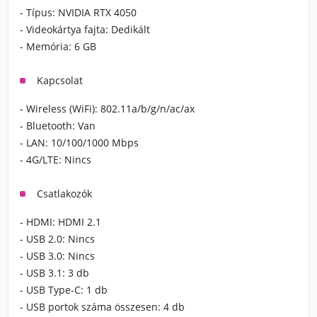
- Típus:
NVIDIA RTX 4050
- Videokártya fajta:
Dedikált
- Memória:
6 GB
Kapcsolat
- Wireless (WiFi):
802.11a/b/g/n/ac/ax
- Bluetooth:
Van
- LAN:
10/100/1000 Mbps
- 4G/LTE:
Nincs
Csatlakozók
- HDMI:
HDMI 2.1
- USB 2.0:
Nincs
- USB 3.0:
Nincs
- USB 3.1:
3 db
- USB Type-C:
1 db
- USB portok száma összesen:
4 db