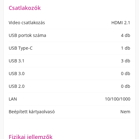
Csatlakozók
Video csatlakozás
HDMI 2.1
USB portok száma
4 db
USB Type-C
1 db
USB 3.1
3 db
USB 3.0
0 db
USB 2.0
0 db
LAN
10/100/1000
Beépített kártyaolvasó
Nem
Fizikai jellemzők