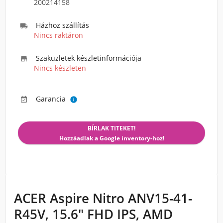
200214158
Házhoz szállítás

Nincs raktáron
Szaküzletek készletinformációja

Nincs készleten
Garancia


BÍRLAK TITEKET!
Hozzáadlak a Google inventory-hoz!
ACER Aspire Nitro ANV15-41-
R45V, 15.6" FHD IPS, AMD