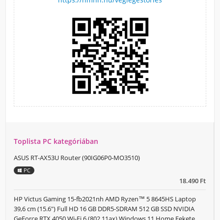
Toplista PC kategóriában
ASUS RT-AX53U Router (90IG06P0-MO3510)
PC
18.490 Ft
HP Victus Gaming 15-fb2021nh AMD Ryzen™ 5 8645HS Laptop
39,6 cm (15.6") Full HD 16 GB DDR5-SDRAM 512 GB SSD NVIDIA
GeForce RTX 4050 Wi-Fi 6 (802.11ax) Windows 11 Home Fekete