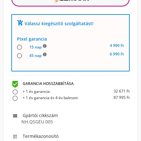
add_shopping_cart
Válassz kiegészítő szolgáltatást!
Pixel garancia
4 990 Ft
info
15 nap
6 990 Ft
info
45 nap

GARANCIA HOSSZABBÍTÁSA
32 671 Ft
+ 1 év garancia:
87 995 Ft
+ 1 év garancia és 4 év baleseti:
Gyártói cikkszám

NH.QSGEU.005
Termékazonosító
