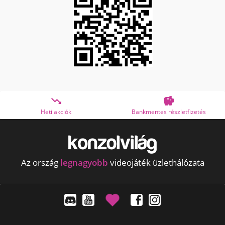


Bankmentes részletfizetés
OTP Online Áruhitel
Az ország
legnagyobb
videojáték üzlethálózata