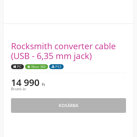
Rocksmith converter cable
(USB - 6,35 mm jack)
PC
Xbox 360
PS3
14 990
Ft
Bruttó ár
KOSÁRBA