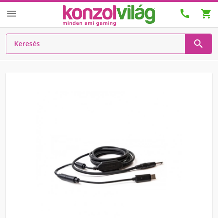



