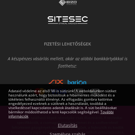
FIZETÉSI LEHETŐSÉGEK
A készpénzes vásárlás mellett, akár az alábbi bankkártyákkal is
fizethetsz:
Adataid védelme az első! Mi is sütizünk! A weboldalunkon sütiket
használunk azért, hogy biztosítsuk a hibamentes működést és a
tökéletes felhasználói élményt. Az elfogadás gombra kattintva
engedélyezed ezeknek a sütiknek a használatát, továbbá a
viselkedéssel kapcsolatos adatok átadását is. A süti beállításokat
bármikor módosíthatod a lenti kapcsolók segítségével.
További
információk
Az oldalon található képek némelyike csak illusztráció. A technikai
specifikációk, a csomagok tartalmi elemei és a szoftvereknél
Elutasítás
feltüntetett gépigények tájékoztató jellegűek, a fejlesztők és kiadók
fenntartják a jogot az esetleges tájékoztatás nélküli változtatásokra,
Személyre szabás