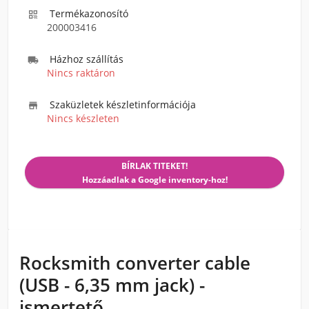
Termékazonosító

200003416
Házhoz szállítás

Nincs raktáron
Szaküzletek készletinformációja

Nincs készleten
BÍRLAK TITEKET!
Hozzáadlak a Google inventory-hoz!
Rocksmith converter cable
(USB - 6,35 mm jack) -
ismertető