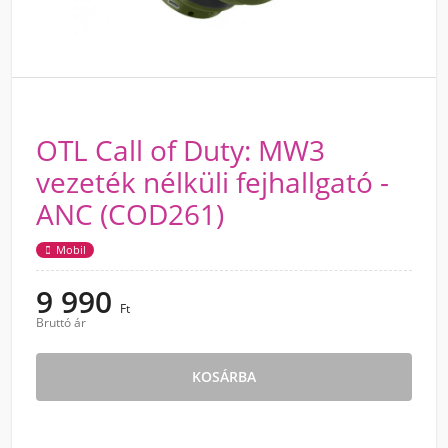
OTL Call of Duty: MW3
vezeték nélküli fejhallgató -
ANC (COD261)
Mobil
9 990
Ft
Bruttó ár
KOSÁRBA