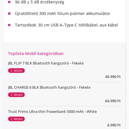
96 dB ± 5 dB érzékenység
Újratölthető 300 mAh lítium-polimer akkumulátor
Tartozékok: 30 cm USB A–Type-C töltőkábel, aux kábel
Toplista Mobil kategóriában
JBL FLIP 7 BLK Bluetooth hangszóró - Fekete
Mobil
49.990 Ft
JBL CHARGE 6 BLK Bluetooth hangszóró - Fekete
Mobil
64.990 Ft
Trust Primo Ultra-thin Powerbank 5000 mAh - White
Mobil
4.990 Ft