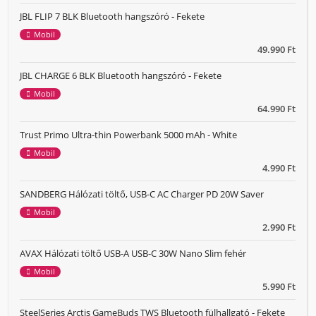
JBL FLIP 7 BLK Bluetooth hangszóró - Fekete
Mobil
49.990 Ft
JBL CHARGE 6 BLK Bluetooth hangszóró - Fekete
Mobil
64.990 Ft
Trust Primo Ultra-thin Powerbank 5000 mAh - White
Mobil
4.990 Ft
SANDBERG Hálózati töltő, USB-C AC Charger PD 20W Saver
Mobil
2.990 Ft
AVAX Hálózati töltő USB-A USB-C 30W Nano Slim fehér
Mobil
5.990 Ft
SteelSeries Arctis GameBuds TWS Bluetooth fülhallgató - Fekete