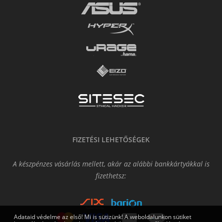
FIZETÉSI LEHETŐSÉGEK
A készpénzes vásárlás mellett, akár az alábbi bankkártyákkal is
fizethetsz:
Adataid védelme az első! Mi is sütizünk! A weboldalunkon sütiket