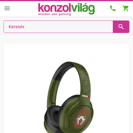



