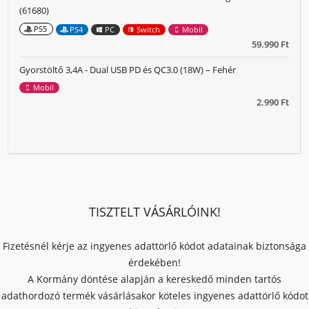
(61680)
PS5
PS4
PC
Switch
Mobil
59.990 Ft
Gyorstöltő 3,4A - Dual USB PD és QC3.0 (18W) – Fehér
Mobil
2.990 Ft
TISZTELT VÁSÁRLÓINK!
Fizetésnél kérje az ingyenes adattörlő kódot adatainak biztonsága
érdekében!
A Kormány döntése alapján a kereskedő minden tartós
adathordozó termék vásárlásakor köteles ingyenes adattörlő kódot