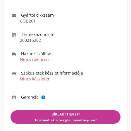
Gyártói cikkszám

COD261
Termékazonosító

200215202
Házhoz szállítás

Nincs raktáron
Szaküzletek készletinformációja

Nincs készleten
Garancia


BÍRLAK TITEKET!
Hozzáadlak a Google inventory-hoz!