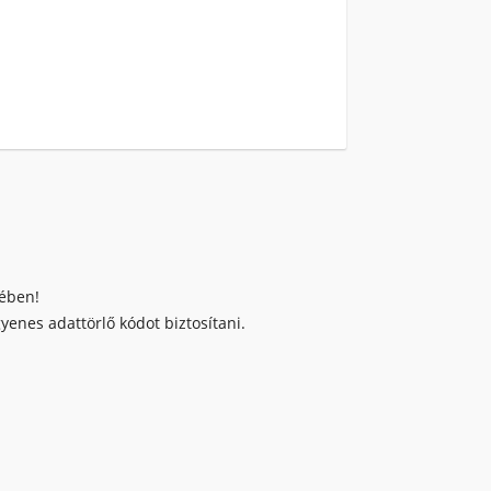
kében!
enes adattörlő kódot biztosítani.