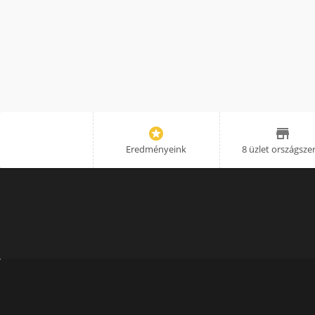


Eredményeink
8 üzlet országsze