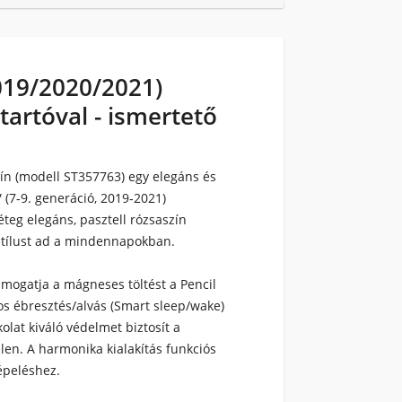
019/2020/2021)
tartóval - ismertető
zín (modell ST357763)
egy elegáns és
 (7‑9. generáció, 2019‑2021)
teg elegáns, pasztell rózsaszín
 stílust ad a mindennapokban.
támogatja a mágneses töltést a Pencil
os ébresztés/alvás (Smart sleep/wake)
olat kiváló védelmet biztosít a
len. A harmonika kialakítás funkciós
épeléshez.