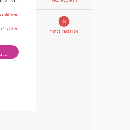
Kívánságlista
00219765
s raktáron

 készleten
Nincs raktáron
-hoz!