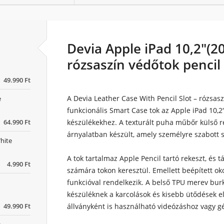
Devia Apple iPad 10,2"(2
rózsaszín védőtok pencil 
49.990 Ft
A
Devia Leather Case With Pencil Slot – rózsas
e
funkcionális Smart Case tok az Apple iPad 10,2″
64.990 Ft
készülékekhez. A texturált puha műbőr külső ré
árnyalatban készült, amely személyre szabott
hite
A tok tartalmaz Apple Pencil tartó rekeszt, és 
4.990 Ft
számára tokon keresztül. Emellett beépített ok
funkcióval rendelkezik. A belső TPU merev burk
készüléknek a karcolások és kisebb ütődések el
49.990 Ft
állványként is használható videózáshoz vagy g