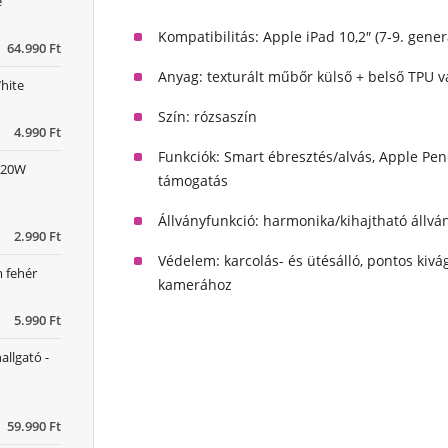
e
Kompatibilitás:
Apple iPad 10,2″ (7‑9. gener
64.990 Ft
Anyag:
texturált műbőr külső + belső TPU v
hite
Szín:
rózsaszín
4.990 Ft
Funkciók:
Smart ébresztés/alvás, Apple Penc
D 20W
támogatás
Állványfunkció:
harmonika/kihajtható állván
2.990 Ft
Védelem:
karcolás- és ütésálló, pontos kiv
 fehér
kamerához
5.990 Ft
allgató -
59.990 Ft