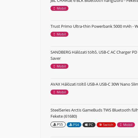
JBL CHARGE 6 BLK Bluetooth hangszóró - Feket
Mobil
Trust Primo Ultra-thin Powerbank 5000 mAh - W
Mobil
SANDBERG Hálózati töltő, USB-C AC Charger P
Saver
Mobil
AVAX Hálózati töltő USB-A USB-C 30W Nano Slim
Mobil
SteelSeries Arctis GameBuds TWS Bluetooth fülh
Fekete (61680)
PS5
PS4
PC
Switch
Mobil