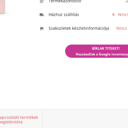
Termékazonosító
2

Házhoz szállítás
Ninc


Szaküzletek készletinformációja
Nincs

BÍRLAK TITEKET!
Hozzáadlak a Google inventory
apcsolódó termékek
egtekintése