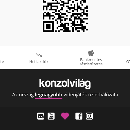


Bankmentes
rte
Heti akciók
OT
részletfizetés
Az ország
legnagyobb
videojáték üzlethálózata