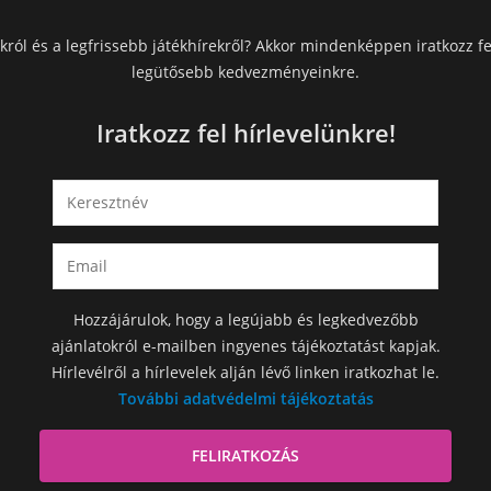
król és a legfrissebb játékhírekről? Akkor mindenképpen iratkozz fe
legütősebb kedvezményeinkre.
Iratkozz fel hírlevelünkre!
Hozzájárulok, hogy a legújabb és legkedvezőbb
ajánlatokról e-mailben ingyenes tájékoztatást kapjak.
Hírlevélről a hírlevelek alján lévő linken iratkozhat le.
További adatvédelmi tájékoztatás