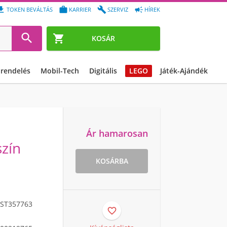




TOKEN BEVÁLTÁS
KARRIER
SZERVIZ
HÍREK


KOSÁR
őrendelés
Mobil-Tech
Digitális
LEGO
Játék-Ajándék
Ár hamarosan
szín
KOSÁRBA
ST357763
