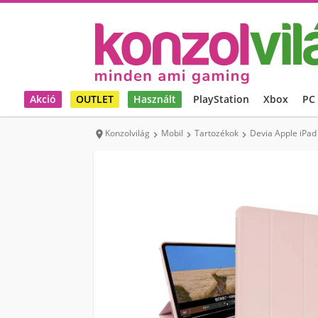
Akció
OUTLET
Használt
PlayStation
Xbox
PC
Konzolvilág
Mobil
Tartozékok
Devia Apple iPad



