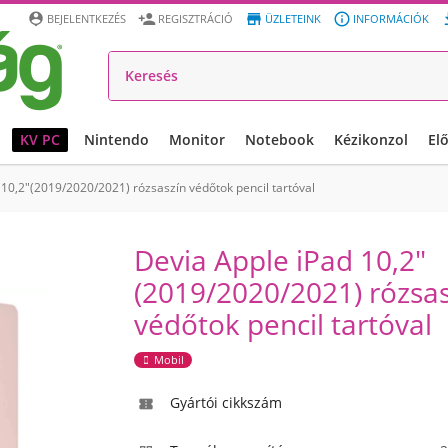




BEJELENTKEZÉS
REGISZTRÁCIÓ
ÜZLETEINK
INFORMÁCIÓK
KV PC
Nintendo
Monitor
Notebook
Kézikonzol
El
 10,2"(2019/2020/2021) rózsaszín védőtok pencil tartóval
Devia Apple iPad 10,2"
(2019/2020/2021) rózsa
védőtok pencil tartóval
Mobil
Gyártói cikkszám
