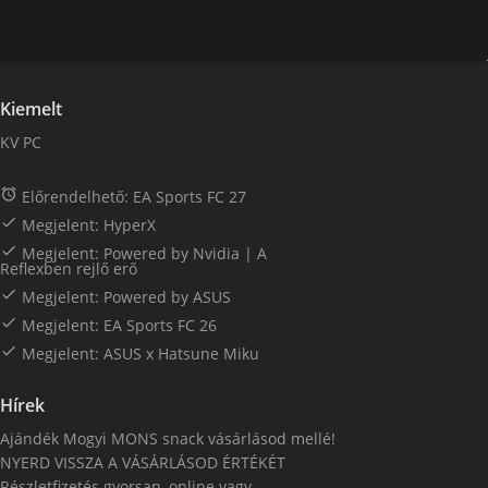
Kiemelt
KV PC

Előrendelhető: EA Sports FC 27

Megjelent: HyperX

Megjelent: Powered by Nvidia | A
Reflexben rejlő erő

Megjelent: Powered by ASUS

Megjelent: EA Sports FC 26

Megjelent: ASUS x Hatsune Miku
Hírek
Ajándék Mogyi MONS snack vásárlásod mellé!
NYERD VISSZA A VÁSÁRLÁSOD ÉRTÉKÉT
Részletfizetés gyorsan, online vagy