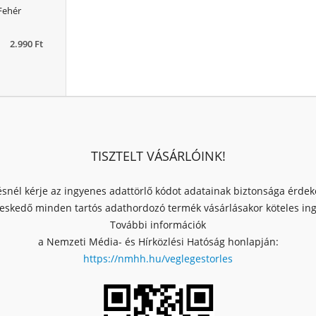
Fehér
2.990 Ft
TISZTELT VÁSÁRLÓINK!
ésnél kérje az ingyenes adattörlő kódot adatainak biztonsága érde
skedő minden tartós adathordozó termék vásárlásakor köteles ingy
További információk
a Nemzeti Média- és Hírközlési Hatóság honlapján:
https://nmhh.hu/veglegestorles