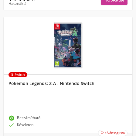
Használt ár
Switch
Pokémon Legends: Z-A - Nintendo Switch
change_circle
Beszámítható

Készleten
Kívánságlista
