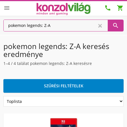




pokemon legends: Z-A keresés
eredménye
1–4
/
4
találat pokemon legends: Z-A keresésre
SZŰRÉSI FELTÉTELEK