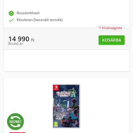
change_circle
Beszámítható

Készleten (használt termék)
Kívánságlista

14 990
KOSÁRBA
Ft
Bruttó ár