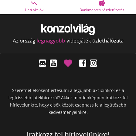


ciók
Bankmentes részletfizetés
OTP Online
Az ország
legnagyobb
videojáték üzlethálózata
Szeretnél elsőként értesülni a legújabb akcióinkról és a
legfrissebb játékhírekről? Akkor mindenképpen iratkozz fel
hírlevelünkre, hogy elsők között csaphass le a legütősebb
kedvezményeinkre.
Iratkozz fel hírlevelünkre!