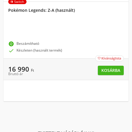
Switch
Pokémon Legends: Z-A (használt)
change_circle
Beszámítható

Készleten (használt termék)
Kívánságlista

16 990
KOSÁRBA
Ft
Bruttó ár