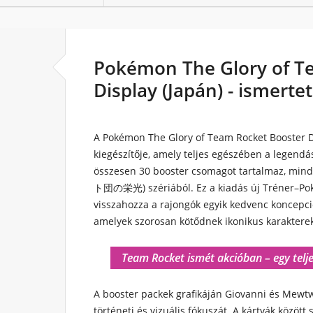
Pokémon The Glory of T
Display (Japán) - ismerte
A
Pokémon The Glory of Team Rocket Booster D
kiegészítője, amely teljes egészében a legend
összesen 30 booster csomagot tartalmaz, min
ト団の栄光) szériából. Ez a kiadás új Tréner–Po
visszahozza a rajongók egyik kedvenc koncepci
amelyek szorosan kötődnek ikonikus karaktere
Team Rocket ismét akcióban – egy teljes
A booster packek grafikáján Giovanni és Mewtw
történeti és vizuális fókuszát. A kártyák közö