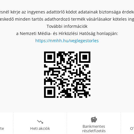
ésnél kérje az ingyenes adattörlő kódot adatainak biztonsága érde
skedő minden tartós adathordozó termék vásárlásakor köteles ingy
További információk
a Nemzeti Média- és Hírközlési Hatóság honlapján:
https://nmhh.hu/veglegestorles


Bankmentes
rte
Heti akciók
OT
részletfizetés