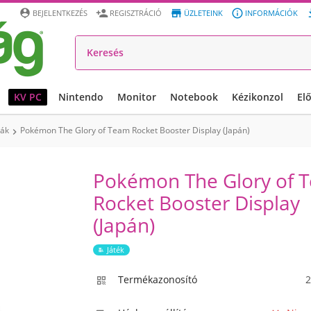




BEJELENTKEZÉS
REGISZTRÁCIÓ
ÜZLETEINK
INFORMÁCIÓK
KV PC
Nintendo
Monitor
Notebook
Kézikonzol
El
yák
Pokémon The Glory of Team Rocket Booster Display (Japán)

Pokémon The Glory of 
Rocket Booster Display
(Japán)
Játék
Termékazonosító
2
