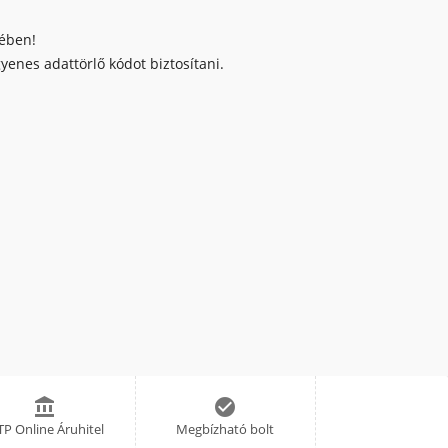
kében!
enes adattörlő kódot biztosítani.


P Online Áruhitel
Megbízható bolt