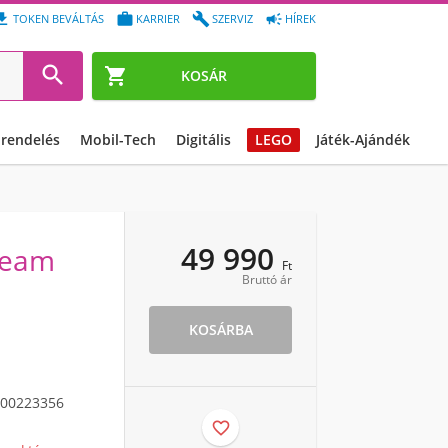




TOKEN BEVÁLTÁS
KARRIER
SZERVIZ
HÍREK


KOSÁR
őrendelés
Mobil-Tech
Digitális
LEGO
Játék-Ajándék
49 990
Team
Ft
Bruttó ár
KOSÁRBA
00223356
