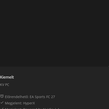
Kiemelt
KV PC

Előrendelhető: EA Sports FC 27

Megjelent: HyperX
