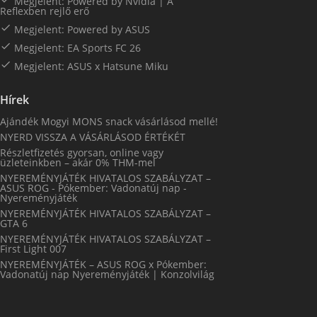
Megjelent: Powered by Nvidia | A
Reflexben rejlő erő

Megjelent: Powered by ASUS

Megjelent: EA Sports FC 26

Megjelent: ASUS x Hatsune Miku
Hírek
Ajándék Mogyi MONS snack vásárlásod mellé!
NYERD VISSZA A VÁSÁRLÁSOD ÉRTÉKÉT
Részletfizetés gyorsan, online vagy
üzleteinkben – akár 0% THM-mel
NYEREMÉNYJÁTÉK HIVATALOS SZABÁLYZAT –
ASUS ROG - Pókember: Vadonatúj nap -
Nyereményjáték
NYEREMÉNYJÁTÉK HIVATALOS SZABÁLYZAT –
GTA 6
NYEREMÉNYJÁTÉK HIVATALOS SZABÁLYZAT –
First Light 007
NYEREMÉNYJÁTÉK – ASUS ROG x Pókember:
Vadonatúj nap Nyereményjáték | Konzolvilág