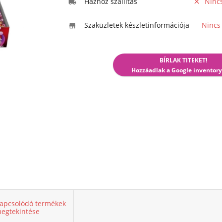
Házhoz szállítás
Ninc


Szaküzletek készletinformációja
Nincs

BÍRLAK TITEKET!
Hozzáadlak a Google inventory
apcsolódó termékek
egtekintése