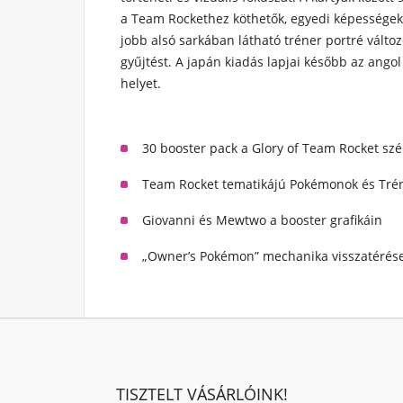
a Team Rockethez köthetők, egyedi képességekk
jobb alsó sarkában látható tréner portré válto
gyűjtést. A japán kiadás lapjai később az ango
helyet.
30 booster pack a Glory of Team Rocket szé
Team Rocket tematikájú Pokémonok és Trén
Giovanni és Mewtwo a booster grafikáin
„Owner’s Pokémon” mechanika visszatérés
TISZTELT VÁSÁRLÓINK!