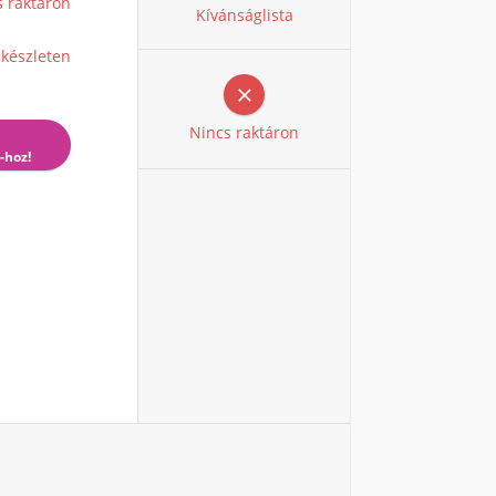
s raktáron
Kívánságlista
 készleten

Nincs raktáron
-hoz!