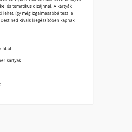
el és tematikus dizájnnal. A kártyák
zó lehet, így még izgalmasabbá teszi a
l
Destined Rivals
kiegészítőben kapnak
riából
er-kártyák
e