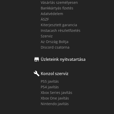
Vásárlás személyesen
Bankkártyás fizetés
Adatvédelem
ÁSZF
Kiterjesztett garancia
Instacash részletfizetés
Szerviz
Az Ország Boltja
Discord csatorna

Üzleteink nyitvatartása
build
Konzol szerviz
PS5 javítás
PS4 javítás
Xbox Series javítás
Xbox One javítás
Nintendo javítás