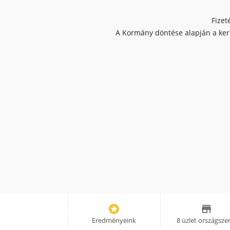
Fizet
A Kormány döntése alapján a kere


Eredményeink
8 üzlet országsze