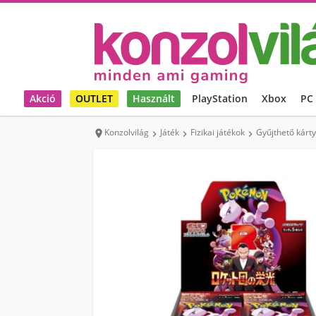
Akció
OUTLET
Használt
PlayStation
Xbox
PC
Konzolvilág
Játék
Fizikai játékok
Gyűjthető kárt



