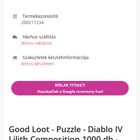
Termékazonosító

200217234
Házhoz szállítás

Nincs raktáron
Szaküzletek készletinformációja

Nincs készleten
BÍRLAK TITEKET!
Hozzáadlak a Google inventory-hoz!
Good Loot - Puzzle - Diablo IV
Lilith Composition 1000 db -