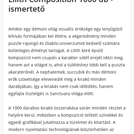
ismertető
Amikor egy démoni világ vizuális öröksége egy lenyűgöző
kihívás formájában kel életre, a végeredmény minden
puzzle-rajongó és Diablo-univerzumot kedvelő számára
különleges élményt tartogat. A Lilith köré épülő
kompozíció nem csupán a karakter sötét erejét idézi meg,
hanem azt a világot is, ahol a túléléshez több kell a puszta
akaraterőnél. A nephalemek, succubik és más démoni
erők szövetsége elevenedik meg a kirakó minden
darabjában, így a kirakás nem csak időtöltés, hanem
egyfajta tisztelgés is Sanctuary világa előtt.
A 1000 darabos kirakó összerakása során minden részlet a
helyére kerül, miközben a kompozíció telített színekkel és
egyedi grafikával jutalmazza a türelmet és kitartást. A
modern nyomtatási technológiának köszönhetően az