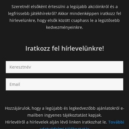
Szeretnél elsőként értesülni a legújabb akcióinkról és a
legfrissebb játékhírekről? Akkor mindenképpen iratkozz fel
hírlevelünkre, hogy elsők között csaphass le a legütősebb
kedvezményeinkre.
Iratkozz fel hírlevelünkre!
Hozzájárulok, hogy a legújabb és legkedvezőbb ajánlatokról e-
mailben ingyenes tájékoztatást kapjak.
Hírlevélről a hírlevelek alján lévő linken iratkozhat le.
További
adatvédelmi tájékoztatás