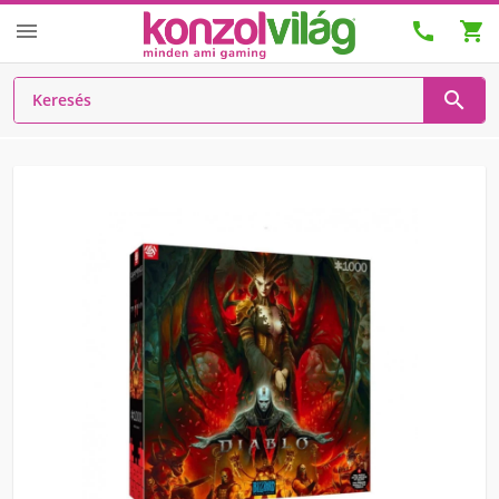



