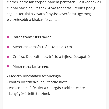
elemek nemcsak szépek, hanem pontosan illeszkednek és
ellenállnak a hajlításnak. A vászonhatású felület pedig
segít elkerülni a zavaró fényvisszaverődést, így még
élvezetesebb a kirakás folyamata.
Darabszám: 1000 darab
Méret összerakás után: 48 × 68,3 cm
Grafika: Dedikált illusztráció a fejlesztőcsapattól
Minőség és kivitelezés
- Modern nyomtatási technológia
- Pontos illeszkedés, hajlításálló kivitel
- Vászonhatású felület a csillogás csökkentésére
- Lenyűgöző, telített színek