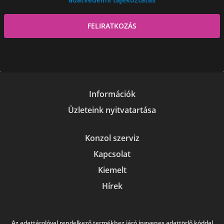
Információk
Üzleteink nyitvatartása
Konzol szerviz
Kapcsolat
Kiemelt
Hírek
Az adattárolóval rendelkező termékhez járó ingyenes adattörlő kóddal